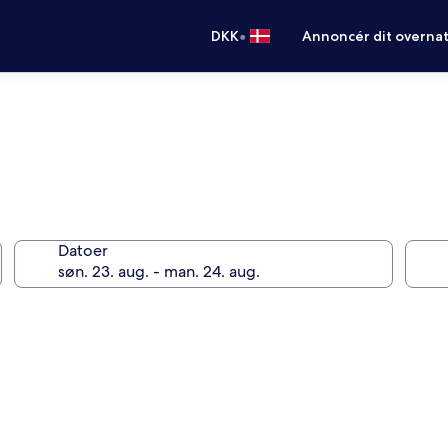
•
DKK
Annoncér dit overna
Datoer