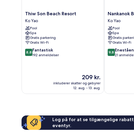
Thiw
Nankanok
Thiw Son Beach Resort
Nankanok 
Son
Bungalow
Ko Yao
Ko Yao
Beach
Ko
Pool
Pool
Resort
Yao
Spa
Spa
Ko
Gratis parkering
Gratis parker
Yao
Gratis Wi-Fi
Gratis Wi-Fi
8.8
9.8
Fantastisk
Eneståe
8,8
9,8
ud
ud
192 anmeldelser
21 anmelde
af
af
10,
10,
Fantastisk,
Enestående,
Prisen
209 kr.
192
21
er
anmeldelser
anmeldelser
inkluderer skatter og gebyrer
209 kr.
12. aug. - 13. aug.
Log på for at se tilgængelige rabatte
eventyr.