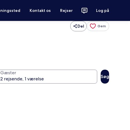
tningssted
Kontakt os
Rejser
Log på
Del
Gem
Gæster
Søg