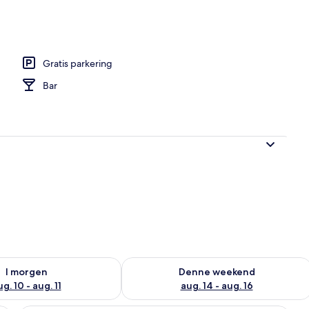
stedets facade
Gratis parkering
Bar
ighed for i morgen aug. 10 - aug. 11
Tjek tilgængelighed for denne weeken
I morgen
Denne weekend
g. 10 - aug. 11
aug. 14 - aug. 16