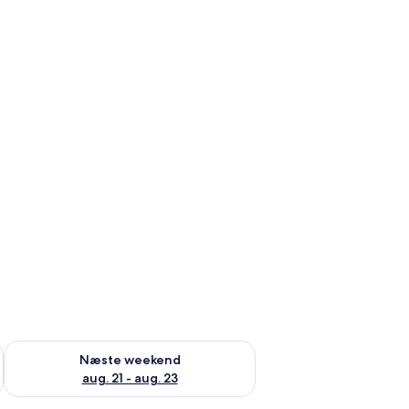
d aug. 14 - aug. 16
Tjek tilgængelighed for næste weekend aug. 21 - aug. 23
Næste weekend
aug. 21 - aug. 23