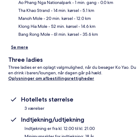
Ao Phang Nga Nationalpark
- 1 min. gang
- 0.0 km
Tha Khao Strand
- 14 min. kørsel
- 5.1 km
Kor
Manoh Mole
- 20 min. kørsel
- 12.0 km
Klong Hia Mole
- 52 min. kørsel
- 14.6 km
Bang Rong Mole
- 61 min. kørsel
- 35.6 km
Se mere
Three ladies
Three ladies er en oplagt valgmulighed, når du besøger Ko Yao. Du ka
en drink i baren/loungen, når dagen går på hæld.
Oplysninger om afbestillingsrettigheder
Hotellets størrelse
3 værelser
Indtjekning/udtjekning
Indtjekning er fra kl. 12.00 til kl. 21.00
Minimumsalder for indtjekning: 18 år