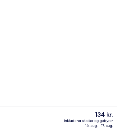
Patio, Sea View - Shared Bathroom | Sengetøj
Basic Room, Patio, Sea View - Shared
Den
134 kr.
nuværende
inkluderer skatter og gebyrer
pris
16. aug. - 17. aug.
Morgenmåltid
er
134 kr.