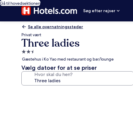
Gå til hovedsektionen
Søg efter rejser
Se alle overnatningssteder
Privat vært
Three ladies
2.5-
stjernet
Gæstehus i Ko Yao med restaurant og bar/lounge
overnatningssted
Vælg datoer for at se priser
Hvor skal du hen?
Billedgalleri
for
Three
ladies