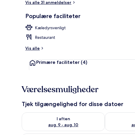
Vis alle 31 anmeldelser
Populære faciliteter
Overnatnings
Kæledyrsvenligt
Restaurant
Vis alle
Primære faciliteter
(4)
Værelsesmuligheder
Tjek tilgængelighed for disse datoer
Tjek tilgængelighed for i aften aug. 9 - aug. 10
Tjek tilgængel
I aften
aug. 9 - aug. 10
au