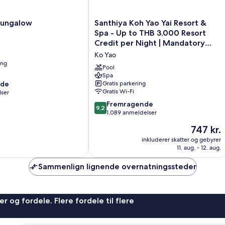
Santhiya
Bungalow
Santhiya Koh Yao Yai Resort &
Koh
Spa - Up to THB 3,000 Resort
Yao
Credit per Night | Mandatory
Yai
Shared Speedboat from Ao Po,
Ko Yao
Resort
Phuket
ing
&
Pool
Spa
Spa
nde
Gratis parkering
-
Gratis Wi-Fi
lser
Up
to
9.2
Fremragende
9,2
THB
ud
1.089 anmeldelser
3,000
af
Prisen
747 kr.
Resort
10,
er
Credit
Fremragende,
inkluderer skatter og gebyrer
747 kr.
per
11. aug. - 12. aug.
1.089
Night
anmeldelser
Sammenlign lignende overnatningssteder
|
Mandatory
Shared
Speedboat
r og fordele. Flere fordele til flere
from
Ao
Po,