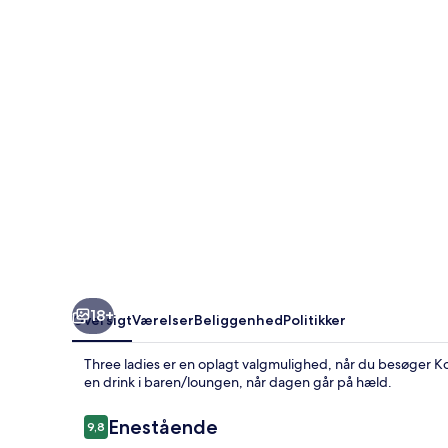
18+
Oversigt
Værelser
Beliggenhed
Politikker
Three ladies er en oplagt valgmulighed, når du besøger Ko 
en drink i baren/loungen, når dagen går på hæld.
Anmeldelser
Enestående
9,8
9,8 ud af 10.