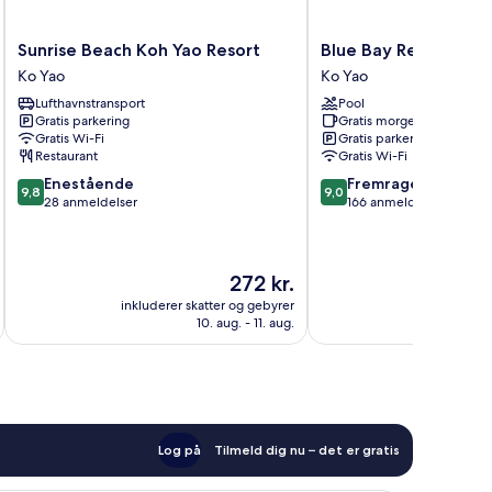
Sunrise
Blue
Sunrise Beach Koh Yao Resort
Blue Bay Resort
Beach
Bay
Ko Yao
Ko Yao
Koh
Resort
Lufthavnstransport
Pool
Yao
Ko
Gratis parkering
Gratis morgenmad
Resort
Yao
Gratis Wi-Fi
Gratis parkering
Ko
Restaurant
Gratis Wi-Fi
Yao
9.8
9.0
Enestående
Fremragende
9,8
9,0
ud
ud
28 anmeldelser
166 anmeldelser
af
af
10,
10,
Enestående,
Fremragende,
Prisen
272 kr.
28
166
er
anmeldelser
anmeldelser
inkluderer skatter og gebyrer
inkluderer 
272 kr.
10. aug. - 11. aug.
Log på
Tilmeld dig nu – det er gratis