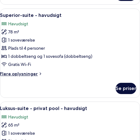
suite
-
Indlæs
Et moderne hotelværelse med balkon,
17
bjergudsigt
Superior-suite - havudsigt
alle
Havudsigt
billeder
78 m²
af
Superior-
1 soveværelse
suite
Plads til 4 personer
-
1 dobbeltseng og 1 sovesofa (dobbeltseng)
havudsigt
Gratis Wi-Fi
Flere
Flere oplysninger
oplysninger
om
Se priser
Superior-
suite
-
Indlæs
Et moderne hotelværelse med en stor 
22
havudsigt
Luksus-suite - privat pool - havudsigt
alle
Havudsigt
billeder
65 m²
af
Luksus-
1 soveværelse