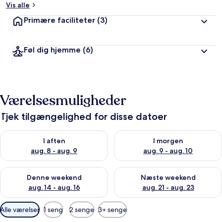
Vis alle
Primære faciliteter
(3)
Føl dig hjemme
(6)
Værelsesmuligheder
Tjek tilgængelighed for disse datoer
Tjek tilgængelighed for i aften aug. 8 - aug. 9
Tjek tilgængelighed for i morg
I aften
I morgen
aug. 8 - aug. 9
aug. 9 - aug. 10
Tjek tilgængelighed for denne weekend aug. 14 - aug. 16
Tjek tilgængelighed for næste
Denne weekend
Næste weekend
aug. 14 - aug. 16
aug. 21 - aug. 23
Tilgængelige
Alle værelser
1 seng
2 senge
3+ senge
filtre