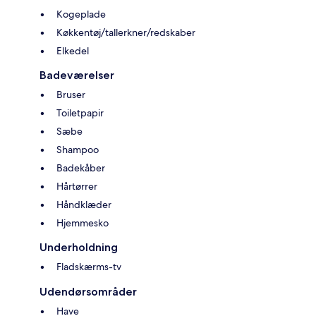
Kogeplade
Køkkentøj/tallerkner/redskaber
Elkedel
Badeværelser
Bruser
Toiletpapir
Sæbe
Shampoo
Badekåber
Hårtørrer
Håndklæder
Hjemmesko
Underholdning
Fladskærms-tv
Udendørsområder
Have