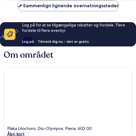
anmeldelser
anmelde
Sammenlign lignende overnatningssteder
Log på for at se tilgængelige rabatter og fordele. Flere
fordele til flere eventyr.
Log på
Tilmeld dig nu – det er gratis
Om området
Plaka Litochoro, Dio-Olympos, Pieria, 602 00
Åbn kort