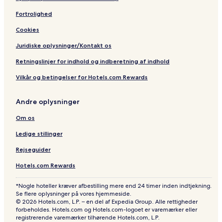
Fortrolighed
Cookies
Juridiske oplysninger/Kontakt os
Retningslinjer for indhold og indberetning af indhold
Vilkår og betingelser for Hotels.com Rewards
Andre oplysninger
Om os
Ledige stillinger
Rejseguider
Hotels.com Rewards
*Nogle hoteller kræver afbestilling mere end 24 timer inden indtjekning.
Se flere oplysninger på vores hjemmeside.
© 2026 Hotels.com, L.P. – en del af Expedia Group. Alle rettigheder
forbeholdes. Hotels.com og Hotels.com-logoet er varemærker eller
registrerende varemærker tilhørende Hotels.com, L.P.