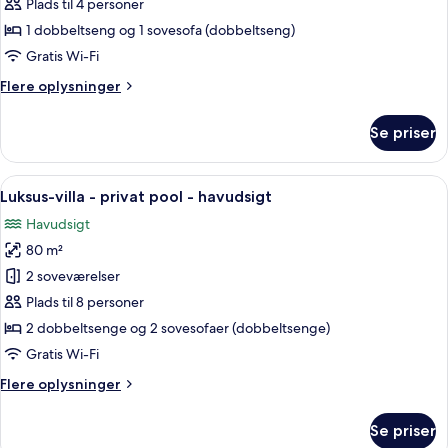
suite
Plads til 4 personer
-
1 dobbeltseng og 1 sovesofa (dobbeltseng)
privat
Gratis Wi-Fi
pool
Flere
Flere oplysninger
-
oplysninger
havudsigt
om
Se priser
Luksus-
suite
-
Indlæs
Et moderne hotelværelse med en stor sen
19
privat
Luksus-villa - privat pool - havudsigt
alle
pool
Havudsigt
-
billeder
havudsigt
80 m²
af
Luksus-
2 soveværelser
villa
Plads til 8 personer
-
2 dobbeltsenge og 2 sovesofaer (dobbeltsenge)
privat
Gratis Wi-Fi
pool
Flere
Flere oplysninger
-
oplysninger
havudsigt
om
Se priser
Luksus-