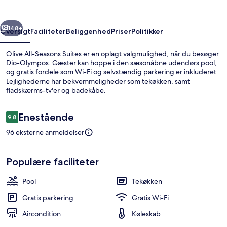
rige
Næste
148+
Oversigt
Faciliteter
Beliggenhed
Priser
Politikker
Olive All-Seasons Suites er en oplagt valgmulighed, når du besøger
Dio-Olympos. Gæster kan hoppe i den sæsonåbne udendørs pool,
og gratis fordele som Wi-Fi og selvstændig parkering er inkluderet.
Lejlighederne har bekvemmeligheder som tekøkken, samt
fladskærms-tv'er og badekåbe.
Anmeldelser
Enestående
9,8
9,8 ud af 10.
96 eksterne anmeldelser
Luksus-villa - privat pool - havudsigt 
Populære faciliteter
Pool
Tekøkken
Gratis parkering
Gratis Wi-Fi
Aircondition
Køleskab