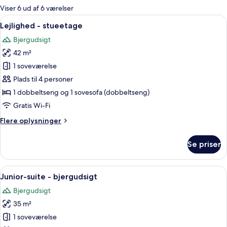
for
Viser 6 ud af 6 værelser
værelser
Indlæs
Et moderne hotelværelse med en stor s
20
Lejlighed - stueetage
alle
Bjergudsigt
billeder
42 m²
af
Lejlighed
1 soveværelse
-
Plads til 4 personer
stueetage
1 dobbeltseng og 1 sovesofa (dobbeltseng)
Gratis Wi-Fi
Flere
Flere oplysninger
oplysninger
om
Se priser
Lejlighed
-
stueetage
Indlæs
Et moderne soveværelse med en stor sen
18
Junior-suite - bjergudsigt
alle
Bjergudsigt
billeder
35 m²
af
Junior-
1 soveværelse