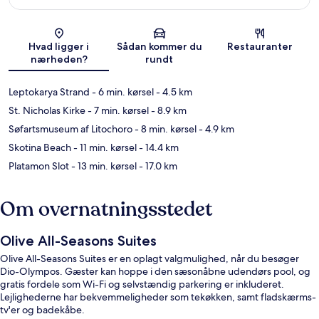
Kort
Hvad ligger i
Sådan kommer du
Restauranter
nærheden?
rundt
Leptokarya Strand
- 6 min. kørsel
- 4.5 km
St. Nicholas Kirke
- 7 min. kørsel
- 8.9 km
Søfartsmuseum af Litochoro
- 8 min. kørsel
- 4.9 km
Skotina Beach
- 11 min. kørsel
- 14.4 km
Platamon Slot
- 13 min. kørsel
- 17.0 km
Om overnatningsstedet
Olive All-Seasons Suites
Olive All-Seasons Suites er en oplagt valgmulighed, når du besøger
Dio-Olympos. Gæster kan hoppe i den sæsonåbne udendørs pool, og
gratis fordele som Wi-Fi og selvstændig parkering er inkluderet.
Lejlighederne har bekvemmeligheder som tekøkken, samt fladskærms-
tv'er og badekåbe.