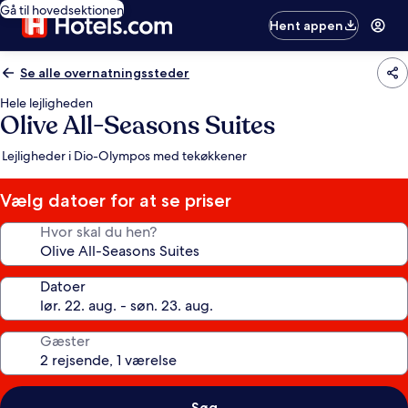
Gå til hovedsektionen
Hent appen
Se alle overnatningssteder
Hele lejligheden
Olive All-Seasons Suites
Lejligheder i Dio-Olympos med tekøkkener
Vælg datoer for at se priser
Hvor skal du hen?
Datoer
Gæster
Søg