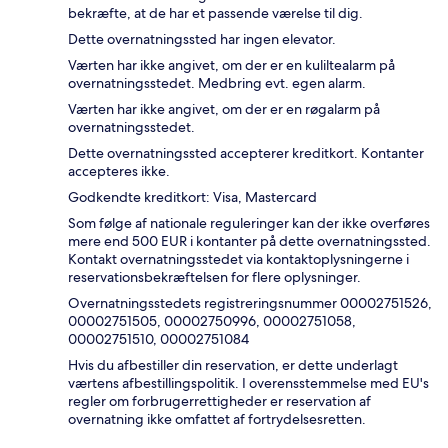
bekræfte, at de har et passende værelse til dig.
Dette overnatningssted har ingen elevator.
Værten har ikke angivet, om der er en kuliltealarm på
overnatningsstedet. Medbring evt. egen alarm.
Værten har ikke angivet, om der er en røgalarm på
overnatningsstedet.
Dette overnatningssted accepterer kreditkort. Kontanter
accepteres ikke.
Godkendte kreditkort: Visa, Mastercard
Som følge af nationale reguleringer kan der ikke overføres
mere end 500 EUR i kontanter på dette overnatningssted.
Kontakt overnatningsstedet via kontaktoplysningerne i
reservationsbekræftelsen for flere oplysninger.
Overnatningsstedets registreringsnummer 00002751526,
00002751505, 00002750996, 00002751058,
00002751510, 00002751084
Hvis du afbestiller din reservation, er dette underlagt
værtens afbestillingspolitik. I overensstemmelse med EU's
regler om forbrugerrettigheder er reservation af
overnatning ikke omfattet af fortrydelsesretten.