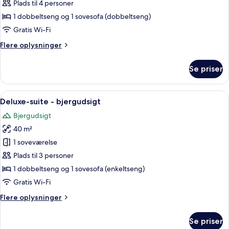
suite
Plads til 4 personer
-
1 dobbeltseng og 1 sovesofa (dobbeltseng)
bjergudsigt
Gratis Wi-Fi
Flere
Flere oplysninger
oplysninger
om
Se priser
Junior-
suite
-
Indlæs
Et moderne hotelværelse med en stor s
17
bjergudsigt
Deluxe-suite - bjergudsigt
alle
Bjergudsigt
billeder
40 m²
af
Deluxe-
1 soveværelse
suite
Plads til 3 personer
-
1 dobbeltseng og 1 sovesofa (enkeltseng)
bjergudsigt
Gratis Wi-Fi
Flere
Flere oplysninger
oplysninger
om
Se priser
Deluxe-