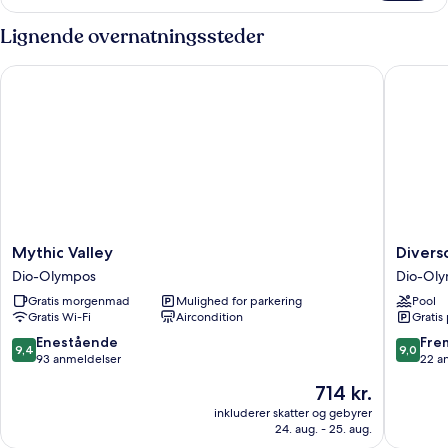
villa
-
Lignende overnatningssteder
privat
pool
Mythic Valley
Diverso 
-
havudsigt
Mythic
Diverso
Mythic Valley
Divers
Valley
Platamo
Dio-Olympos
Dio-Ol
Dio-
Luxury
Gratis morgenmad
Mulighed for parkering
Pool
Olympos
Hotel
Gratis Wi-Fi
Aircondition
Gratis
&
Spa
9.4
9.0
Enestående
Fre
9,4
9,0
Dio-
ud
ud
93 anmeldelser
22 a
Olympo
af
af
Prisen
714 kr.
10,
10,
er
Enestående,
Fremrag
inkluderer skatter og gebyrer
714 kr.
24. aug. - 25. aug.
93
22