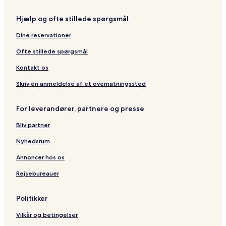
h
e
a
t
a
v
o
a
S
o
â
e
v
e
t
d
u
t
Hjælp og ofte stillede spørgsmål
t
l
e
H
e
o
i
e
e
&
S
o
l
c
t
l
Dine reservationer
a
S
u
u
i
e
u
p
i
s
a
s
Ofte stillede spørgsmål
x
a
t
e
e
Kontakt os
s
Skriv en anmeldelse af et overnatningssted
For leverandører, partnere og presse
Bliv partner
Nyhedsrum
Annoncer hos os
Rejsebureauer
Politikker
Vilkår og betingelser