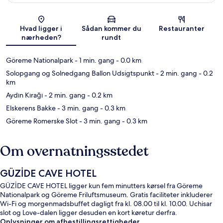
Kort
Hvad ligger i
Sådan kommer du
Restauranter
nærheden?
rundt
Göreme Nationalpark
- 1 min. gang
- 0.0 km
Solopgang og Solnedgang Ballon Udsigtspunkt
- 2 min. gang
- 0.2
km
Aydın Kırağı
- 2 min. gang
- 0.2 km
Elskerens Bakke
- 3 min. gang
- 0.3 km
Göreme Romerske Slot
- 3 min. gang
- 0.3 km
Om overnatningsstedet
GÜZİDE CAVE HOTEL
GÜZİDE CAVE HOTEL ligger kun fem minutters kørsel fra Göreme
Nationalpark og Göreme Friluftsmuseum. Gratis faciliteter inkluderer
Wi-Fi og morgenmadsbuffet dagligt fra kl. 08.00 til kl. 10.00. Uchisar
slot og Love-dalen ligger desuden en kort køretur derfra.
Oplysninger om afbestillingsrettigheder