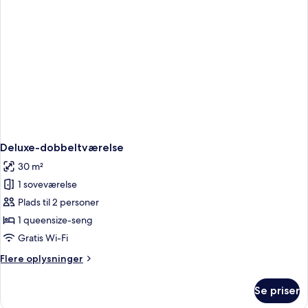
Deluxe-dobbeltværelse
30 m²
1 soveværelse
Plads til 2 personer
1 queensize-seng
Gratis Wi-Fi
Flere
Flere oplysninger
oplysninger
om
Se priser
Deluxe-
dobbeltværelse