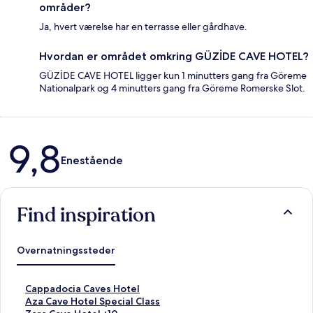
områder?
Ja, hvert værelse har en terrasse eller gårdhave.
Hvordan er området omkring GÜZİDE CAVE HOTEL?
GÜZİDE CAVE HOTEL ligger kun 1 minutters gang fra Göreme
Nationalpark og 4 minutters gang fra Göreme Romerske Slot.
Anmeldelser
9,8
Enestående
Find inspiration
Overnatningssteder
L
Cappadocia Caves Hotel
i
L
Aza Cave Hotel Special Class