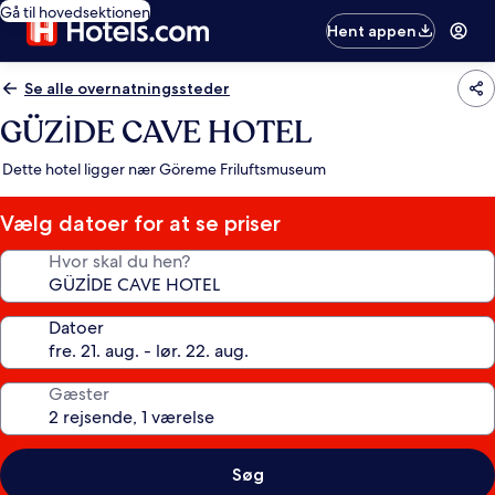
Gå til hovedsektionen
Hent appen
Se alle overnatningssteder
GÜZİDE CAVE HOTEL
Dette hotel ligger nær Göreme Friluftsmuseum
Vælg datoer for at se priser
Hvor skal du hen?
Datoer
Gæster
Søg