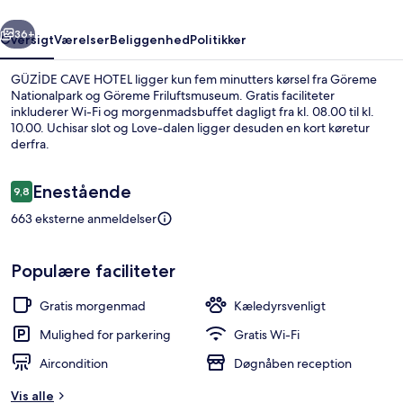
rige
Næste
36+
Oversigt
Værelser
Beliggenhed
Politikker
GÜZİDE CAVE HOTEL ligger kun fem minutters kørsel fra Göreme
Nationalpark og Göreme Friluftsmuseum. Gratis faciliteter
inkluderer Wi-Fi og morgenmadsbuffet dagligt fra kl. 08.00 til kl.
10.00. Uchisar slot og Love-dalen ligger desuden en kort køretur
derfra.
Anmeldelser
Enestående
9,8
9,8 ud af 10.
663 eksterne anmeldelser
Terrasse/gårdhave
Populære faciliteter
Gratis morgenmad
Kæledyrsvenligt
Mulighed for parkering
Gratis Wi-Fi
Aircondition
Døgnåben reception
Vis alle