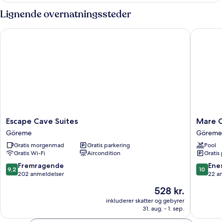
Lignende overnatningssteder
Escape Cave Suites
Mare Cap
Escape
Mare
Escape Cave Suites
Mare C
Cave
Cappado
Göreme
Göreme
Suites
-
Gratis morgenmad
Gratis parkering
Pool
Göreme
Adults
Gratis Wi-Fi
Aircondition
Gratis
Only
Göreme
9.2
10.0
Fremragende
Ene
9,2
10
ud
ud
202 anmeldelser
22 a
af
af
Prisen
528 kr.
10,
10,
er
Fremragende,
Eneståe
inkluderer skatter og gebyrer
528 kr.
31. aug. - 1. sep.
202
22
anmeldelser
anmelde