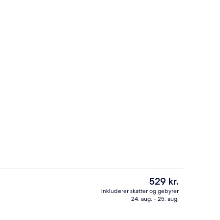
sstedets facade
Familielejlighed | Skrivebord, arbejd
Den
529 kr.
nuværende
inkluderer skatter og gebyrer
pris
24. aug. - 25. aug.
lighed | Opholdsområde | 32-tommers smart-tv med satellitkanaler
Classic-studiolejlighed | Skrivebord,
er
529 kr.