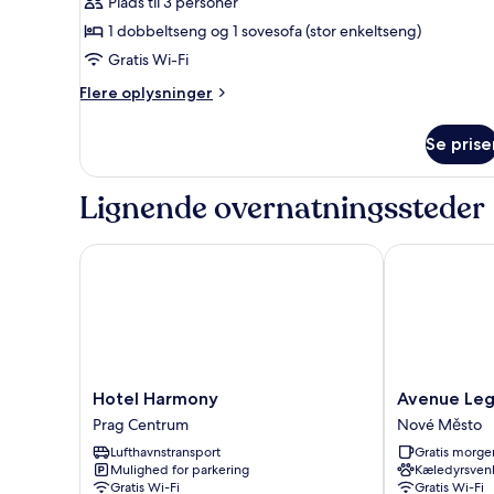
dupleks
Plads til 3 personer
1 dobbeltseng og 1 sovesofa (stor enkeltseng)
Gratis Wi-Fi
Flere
Flere oplysninger
oplysninger
om
Se prise
Traditionelt
dupleks
Lignende overnatningssteder
Hotel Harmony
Avenue Leger
Hotel
Avenue
Hotel Harmony
Avenue Leg
Harmony
Legerova
Prag Centrum
Nové Město
Prag
19
Lufthavnstransport
Gratis morg
Centrum
Nové
Mulighed for parkering
Kæledyrsvenl
Město
Gratis Wi-Fi
Gratis Wi-Fi