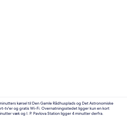
Overnatning
 minutters kørsel til Den Gamle Rådhusplads og Det Astronomiske
art-tv'er og gratis Wi-Fi. Overnatningsstedet ligger kun en kort
minutter væk og I. P. Pavlova Station ligger 4 minutter derfra.
Superior-lej