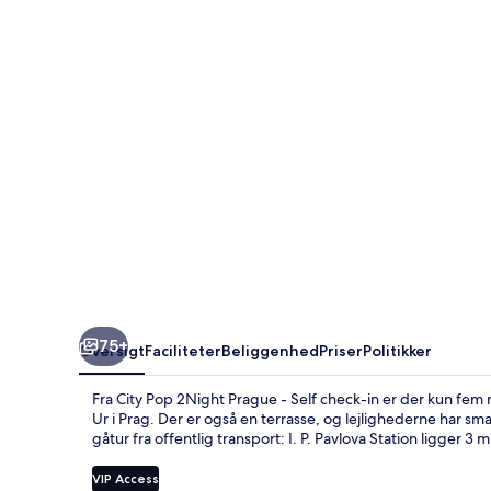
Prague
-
Self
check-
in
75+
Oversigt
Faciliteter
Beliggenhed
Priser
Politikker
Fra City Pop 2Night Prague - Self check-in er der kun fem
Ur i Prag. Der er også en terrasse, og lejlighederne har sm
gåtur fra offentlig transport: I. P. Pavlova Station ligger 3 
VIP Access