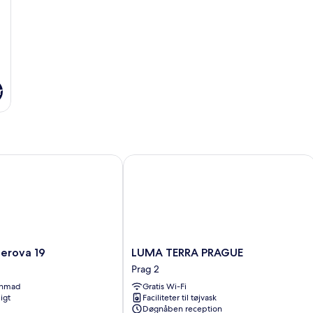
r
ova 19
LUMA TERRA PRAGUE
LUMA
erova 19
LUMA TERRA PRAGUE
TERRA
Prag 2
PRAGUE
enmad
Gratis Wi-Fi
Prag
igt
Faciliteter til tøjvask
2
Døgnåben reception