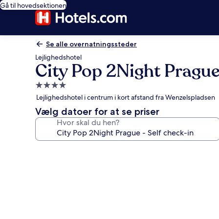
Gå til hovedsektionen
Se alle overnatningssteder
Lejlighedshotel
City Pop 2Night Prague 
4.0-
stjernet
Lejlighedshotel i centrum i kort afstand fra Wenzelspladsen
overnatningssted
Vælg datoer for at se priser
Hvor skal du hen?
Billedgalleri
for
City
Pop
2Night