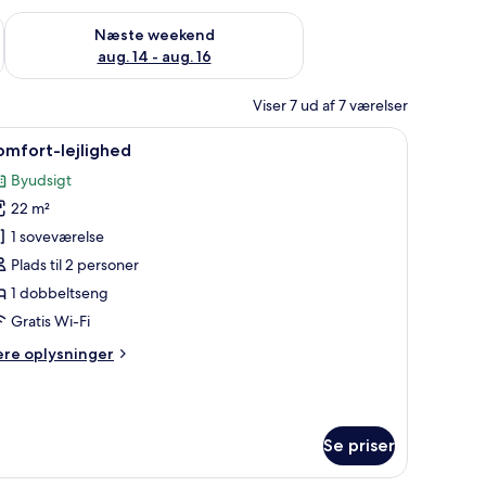
d aug. 7 - aug. 9
Tjek tilgængelighed for næste weekend aug. 14 - aug. 16
Næste weekend
aug. 14 - aug. 16
Viser 7 ud af 7 værelser
ernsyn, skrivebord og indbyggede træhylder.
ndlæs
En moderne stue med en grå sofa, et lille fjer
12
omfort-lejlighed
le
Byudsigt
illeder
22 m²
f
omfort-
1 soveværelse
ejlighed
Plads til 2 personer
1 dobbeltseng
Gratis Wi-Fi
ere
ere oplysninger
lysninger
m
mfort-
jlighed
Se priser