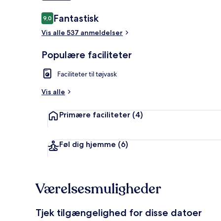
Anmeldelser
Fantastisk
9,0
9,0 ud af 10.
Vis alle 537 anmeldelser
Classic-studi
Populære faciliteter
Faciliteter til tøjvask
Vis alle
Primære faciliteter
(4)
Føl dig hjemme
(6)
Værelsesmuligheder
Tjek tilgængelighed for disse datoer