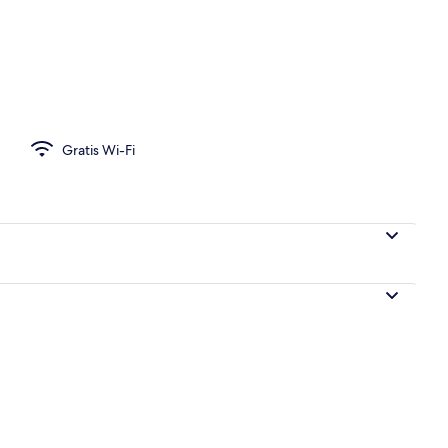
olejlighed | Skrivebord, arbejdsområde til bærbare computere, strygejern/s
Gratis Wi-Fi