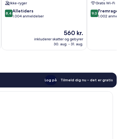
Ikke-ryger
Gratis Wi-Fi
8.4
9.0
Alletiders
Fremragende
8,4
9,0
ud
ud
1.004 anmeldelser
1.002 anmeldelser
af
af
10,
10,
Prisen
560 kr.
Alletiders,
Fremragende,
er
1.004
1.002
inkluderer skatter og gebyrer
inkluderer 
560 kr.
anmeldelser
anmeldelser
30. aug. - 31. aug.
Log på
Tilmeld dig nu – det er gratis