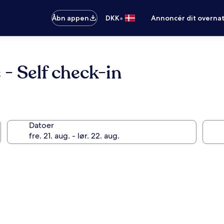
•
Åbn appen
DKK
Annoncér dit overna
- Self check-in
Datoer