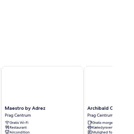
Maestro by Adrez
Archibald City
Maestro
Archibald
Maestro by Adrez
Archibald City
by
City
Prag Centrum
Prag Centrum
Adrez
Prag
Gratis Wi-Fi
Gratis morgenmad
Prag
Centrum
Restaurant
Kæledyrsvenligt
Centrum
Aircondition
Mulighed for parkering