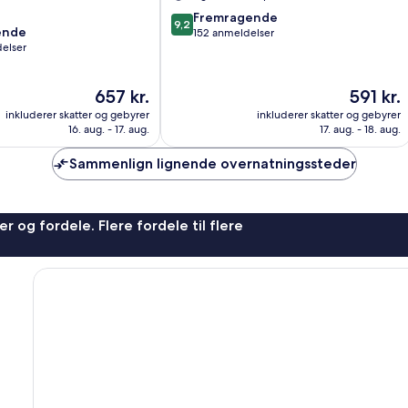
9.2
Fremragende
9,2
ende
ud
152 anmeldelser
elser
af
10,
Fremragende,
Prisen
Prisen
657 kr.
591 kr.
,
152
er
er
anmeldelser
inkluderer skatter og gebyrer
inkluderer skatter og gebyrer
657 kr.
591 kr.
16. aug. - 17. aug.
17. aug. - 18. aug.
Sammenlign lignende overnatningssteder
r og fordele. Flere fordele til flere