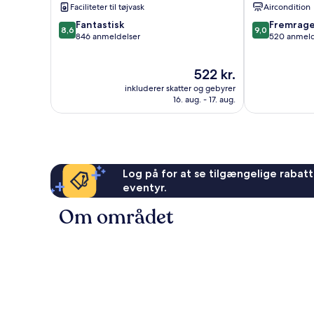
Faciliteter til tøjvask
Aircondition
8.6
9.0
Fantastisk
Fremrag
8,6
9,0
ud
ud
846 anmeldelser
520 anmeld
af
af
10,
10,
Prisen
522 kr.
Fantastisk,
Fremragende
er
846
520
inkluderer skatter og gebyrer
522 kr.
anmeldelser
anmeldelser
16. aug. - 17. aug.
Log på for at se tilgængelige rabatte
eventyr.
Om området