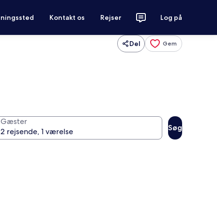
tningssted
Kontakt os
Rejser
Log på
Del
Gem
Gæster
Søg