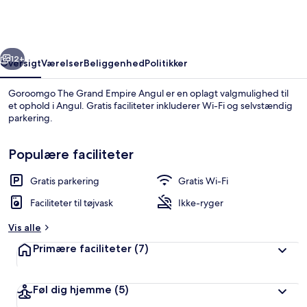
Empire
Angul
rige
Næste
12+
Oversigt
Værelser
Beliggenhed
Politikker
Goroomgo The Grand Empire Angul er en oplagt valgmulighed til
et ophold i Angul. Gratis faciliteter inkluderer Wi-Fi og selvstændig
parkering.
Populære faciliteter
Gratis parkering
Gratis Wi-Fi
Faciliteter til tøjvask
Ikke-ryger
Overnatningsstedets facade
Vis alle
Primære faciliteter
(7)
Føl dig hjemme
(5)