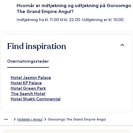
Hvornår er indtjekning og udtjekning på Goroomgo
The Grand Empire Angul?
Indtjekning fra kl. 11.00 til kl. 22.00. Udtjekning er kl. 10.00.
Find inspiration
Overnatningssteder
L
Hotel Jasmin Palace
i
L
Hotel KP Palace
n
i
L
Hotel Green Park
k
n
i
L
The Saanjh Hotel
å
k
n
i
L
Hotel Shakti Continental
b
å
k
n
i
n
b
å
k
n
e
n
b
å
k
Hoteller i Angul
Goroomgo The Grand Empire Angul
r
e
n
b
å
d
r
e
n
b
e
d
r
e
n