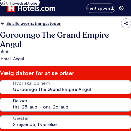
Gå til hovedsektionen
Hent appen
Se alle overnatningssteder
Goroomgo The Grand Empire
Angul
2.0-
stjernet
Hotel i Angul
overnatningssted
Vælg datoer for at se priser
Hvor skal du hen?
Datoer
Gæster