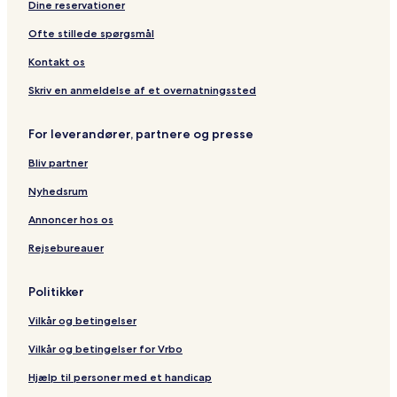
Dine reservationer
n
t
Ofte stillede spørgsmål
i
n
Kontakt os
e
n
Skriv en anmeldelse af et overnatningssted
t
a
For leverandører, partnere og presse
l
Bliv partner
Nyhedsrum
Annoncer hos os
Rejsebureauer
Politikker
Vilkår og betingelser
Vilkår og betingelser for Vrbo
Hjælp til personer med et handicap