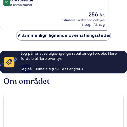
10
Beach
ud
5 anmeldelser
Brahmagiri
af
Prisen
256 kr.
10,
er
Enestående,
inkluderer skatter og gebyrer
256 kr.
11. aug. - 12. aug.
5
anmeldelser
Sammenlign lignende overnatningssteder
Log på for at se tilgængelige rabatter og fordele. Flere
fordele til flere eventyr.
Log på
Tilmeld dig nu – det er gratis
Om området