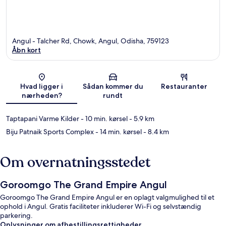
Angul - Talcher Rd, Chowk, Angul, Odisha, 759123
Åbn kort
Kort
Hvad ligger i
Sådan kommer du
Restauranter
nærheden?
rundt
Taptapani Varme Kilder
- 10 min. kørsel
- 5.9 km
Biju Patnaik Sports Complex
- 14 min. kørsel
- 8.4 km
Om overnatningsstedet
Goroomgo The Grand Empire Angul
Goroomgo The Grand Empire Angul er en oplagt valgmulighed til et
ophold i Angul. Gratis faciliteter inkluderer Wi-Fi og selvstændig
parkering.
Oplysninger om afbestillingsrettigheder