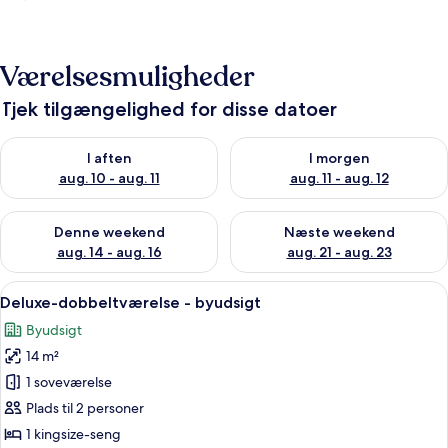
Værelsesmuligheder
Tjek tilgængelighed for disse datoer
Tjek tilgængelighed for i aften aug. 10 - aug. 11
Tjek tilgængelighed for i morg
I aften
I morgen
aug. 10 - aug. 11
aug. 11 - aug. 12
Tjek tilgængelighed for denne weekend aug. 14 - aug. 16
Tjek tilgængelighed for næste
Denne weekend
Næste weekend
aug. 14 - aug. 16
aug. 21 - aug. 23
Indlæs
Deluxe-dobbeltværelse - byudsigt | Lyd
5
Deluxe-dobbeltværelse - byudsigt
alle
Byudsigt
billeder
14 m²
af
Deluxe-
1 soveværelse
dobbeltværelse
Plads til 2 personer
-
1 kingsize-seng