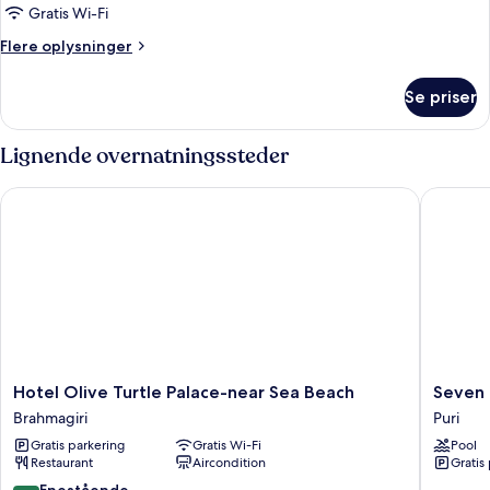
byudsigt
Gratis Wi-Fi
Flere
Flere oplysninger
oplysninger
om
Se priser
Deluxe-
dobbeltværelse
-
Lignende overnatningssteder
byudsigt
Hotel Olive Turtle Palace-near Sea Beach
Seven Hi
Hotel
Seven
Hotel Olive Turtle Palace-near Sea Beach
Seven 
Olive
Hills
Brahmagiri
Puri
Turtle
Hotels
Gratis parkering
Gratis Wi-Fi
Pool
Palace-
Puri
Restaurant
Aircondition
Gratis
near
Sea
10.0
Enestående