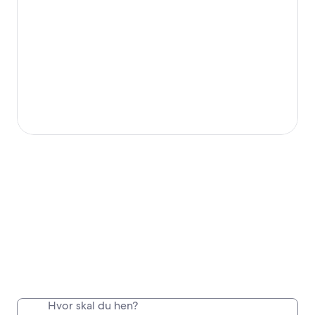
Hvor skal du hen?