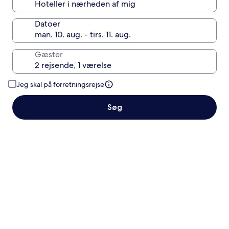
Datoer
Gæster
Jeg skal på forretningsrejse
Søg