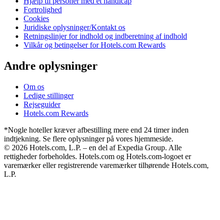
Hjælp til personer med et handicap
Fortrolighed
Cookies
Juridiske oplysninger/Kontakt os
Retningslinjer for indhold og indberetning af indhold
Vilkår og betingelser for Hotels.com Rewards
Andre oplysninger
Om os
Ledige stillinger
Rejseguider
Hotels.com Rewards
*Nogle hoteller kræver afbestilling mere end 24 timer inden
indtjekning. Se flere oplysninger på vores hjemmeside.
© 2026 Hotels.com, L.P. – en del af Expedia Group. Alle
rettigheder forbeholdes. Hotels.com og Hotels.com-logoet er
varemærker eller registrerende varemærker tilhørende Hotels.com,
L.P.