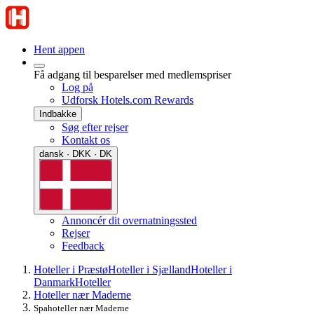
Hent appen
Få adgang til besparelser med medlemspriser
Log på
Udforsk Hotels.com Rewards
Indbakke
Søg efter rejser
Kontakt os
dansk · DKK · DK
Annoncér dit overnatningssted
Rejser
Feedback
Hoteller i Præstø
Hoteller i Sjælland
Hoteller i
Danmark
Hoteller
Hoteller nær Maderne
Spahoteller nær Maderne