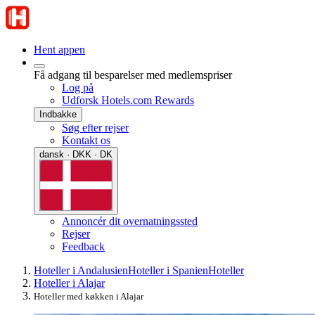
Hent appen
Få adgang til besparelser med medlemspriser
Log på
Udforsk Hotels.com Rewards
Indbakke
Søg efter rejser
Kontakt os
dansk · DKK · DK
Annoncér dit overnatningssted
Rejser
Feedback
Hoteller i Andalusien
Hoteller i Spanien
Hoteller
Hoteller i Alajar
Hoteller med køkken i Alajar