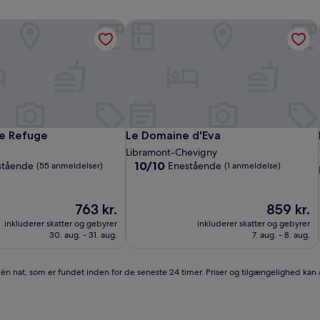
e Refuge
Le Domaine d'Eva
e Refuge
Le Domaine d'Eva
de Refuge
Le Domaine d'Eva
Libramont-Chevigny
10.0
10/10
stående
Enestående
(55 anmeldelser)
(1 anmeldelse)
ud
af
10,
Prisen
Prisen
763 kr.
859 kr.
Enestående,
er
er
inkluderer skatter og gebyrer
inkluderer skatter og gebyrer
(1
763 kr.
859 kr.
30. aug. - 31. aug.
7. aug. - 8. aug.
anmeldelse)
r én nat, som er fundet inden for de seneste 24 timer. Priser og tilgængelighed kan