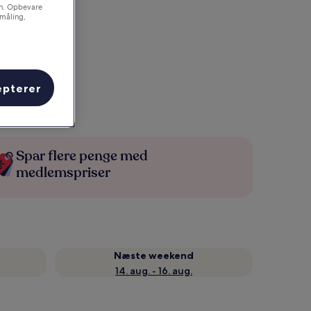
on. Opbevare
småling,
epterer
Spar flere penge med
medlemspriser
Næste weekend
14. aug. - 16. aug.