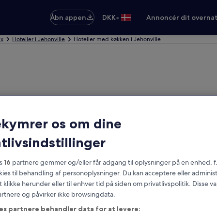
•
Åbn appen
DKK
Annoncér dit overna
ix
Hoteller i Jehonville
Hoteller med køkken i Jehonville
ekymrer os om dine
tlivsindstillinger
es
16
partnere gemmer og/eller får adgang til oplysninger på en enhed, f
okies til behandling af personoplysninger. Du kan acceptere eller adminis
t klikke herunder eller til enhver tid på siden om privatlivspolitik. Disse v
partnere og påvirker ikke browsingdata.
es partnere behandler data for at levere: