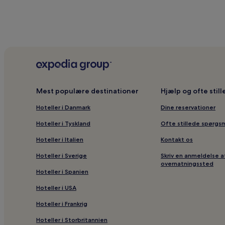
nat
baseret
på
to
voksne
for
én
nat,
som
er
Mest populære destinationer
Hjælp og ofte stil
fundet
inden
Hoteller i Danmark
Dine reservationer
for
de
Hoteller i Tyskland
Ofte stillede spørgs
seneste
24
Hoteller i Italien
Kontakt os
timer.
Priser
Hoteller i Sverige
Skriv en anmeldelse a
overnatningssted
og
Hoteller i Spanien
tilgængelighed
kan
Hoteller i USA
ændres
uden
Hoteller i Frankrig
varsel.
Yderligere
Hoteller i Storbritannien