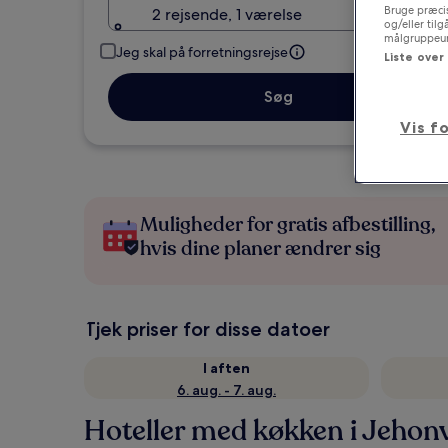
Bruge præcis
2 rejsende, 1 værelse
og/eller til
målgruppeund
Jeg skal på forretningsrejse
Liste over
Søg
Vis f
Muligheder for gratis afbestilling,
hvis dine planer ændrer sig
Tjek priser for disse datoer
I aften
6. aug. - 7. aug.
Hoteller med køkken i Jehonv