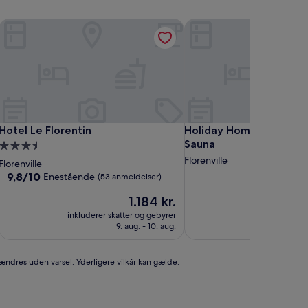
Hotel Le Florentin
Holiday Home in Sainte-
Hotel Le Florentin
Holiday Home in Sainte-
Hotel Le Florentin
Holiday Home in Sainte-
Sauna
3.5-
stjernet
Florenville
Florenville
overnatningssted
9.8
9,8/10
Enestående
(53 anmeldelser)
ud
Prisen
1.184 kr.
af
er
10,
inkluderer skatter og gebyrer
inkluderer ska
1.184 kr.
Enestående,
9. aug. - 10. aug.
2
(53
anmeldelser)
 ændres uden varsel. Yderligere vilkår kan gælde.