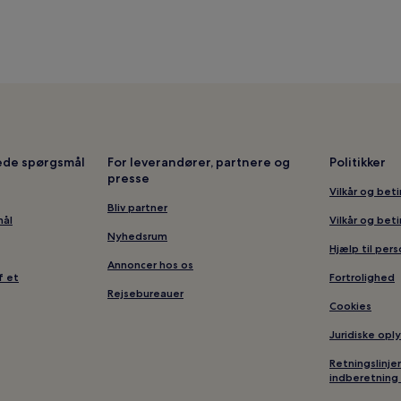
lede spørgsmål
For leverandører, partnere og
Politikker
presse
Vilkår og bet
Bliv partner
mål
Vilkår og bet
Nyhedsrum
Hjælp til per
Annoncer hos os
f et
Fortrolighed
Rejsebureauer
Cookies
Juridiske opl
Retningslinje
indberetning 