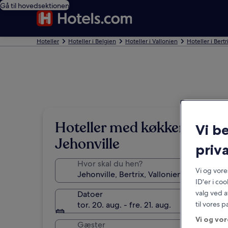
Gå til hovedsektionen
Hoteller
Hoteller i Belgien
Hoteller i Vallonien
Hoteller i Bertr
Hoteller med køkken i
Vi b
Jehonville
priva
Hvor skal du hen?
Vi og vor
ID'er i co
valg ved a
Datoer
til vores 
tor. 20. aug. - fre. 21. aug.
Vi og vor
Gæster