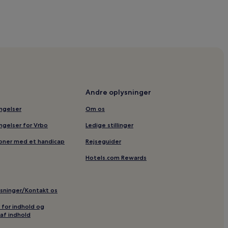
Andre oplysninger
ingelser
Om os
ingelser for Vrbo
Ledige stillinger
soner med et handicap
Rejseguider
Hotels.com Rewards
ysninger/Kontakt os
r for indhold og
af indhold