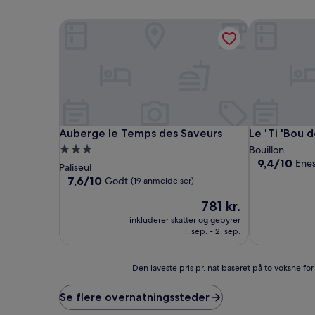
Auberge le Temps des Saveurs
Le 'Ti 'Bou d
Auberge le Temps des Saveurs
Le 'Ti 'Bou d
Auberge le Temps des Saveurs
Le 'Ti 'Bou 
3.0-
Bouillon
9.4
9,4/10
Ene
stjernet
Paliseul
ud
overnatningssted
7.6
7,6/10
Godt
(19 anmeldelser)
af
ud
10,
Prisen
781 kr.
af
Enestående,
er
10,
inkluderer skatter og gebyrer
(55
781 kr.
Godt,
1. sep. - 2. sep.
anmeldelser)
(19
anmeldelser)
Den
Den laveste pris pr. nat baseret på to voksne fo
laveste
pris
Se flere overnatningssteder
pr.