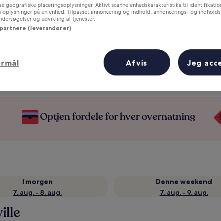
e geografiske placeringsoplysninger. Aktivt scanne enhedskarakteristika til identifikati
gå oplysninger på en enhed. Tilpasset annoncering og indhold, annoncerings- og indhold
ersøgelser og udvikling af tjenester.
 partnere (leverandører)
ormål
Afvis
Jeg acc
Optjen fordele for hver overnatning
I morgen
Denne weekend
7. aug. - 8. aug.
7. aug. - 9. aug.
ille