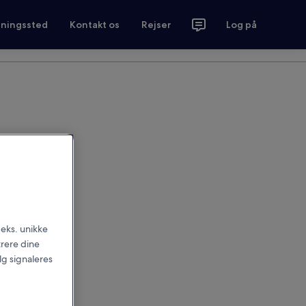
tningssted
Kontakt os
Rejser
Log på
.eks. unikke
trere dine
alg signaleres