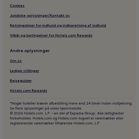
Cookies
Juridiske oplysninger/Kontakt os
Retningslinjer for indhold og indberetning af indhold
Vilkår og betingelser for Hotels.com Rewards
Andre oplysninger
Om os
Ledige stillinger
Rejseguider
Hotels.com Rewards
*Nogle hoteller kræver afbestilling mere end 24 timer inden indtjekning.
Se flere oplysninger på vores hjemmeside.
© 2026 Hotels.com, L.P. – en del af Expedia Group. Alle rettigheder
forbeholdes. Hotels.com og Hotels.com-logoet er varemærker eller
registrerende varemærker tilhørende Hotels.com, L.P.