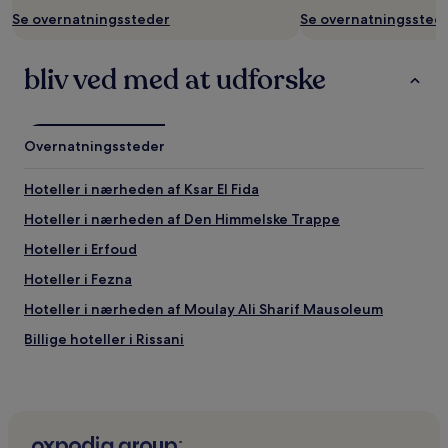
Priser
Se overnatningssteder
Se overnatningssted
og
tilgængelighed
kan
bliv ved med at udforske
ændres
uden
varsel.
Yderligere
Overnatningssteder
vilkår
kan
Hoteller i nærheden af Ksar El Fida
gælde.
Hoteller i nærheden af Den Himmelske Trappe
Hoteller i Erfoud
Hoteller i Fezna
Hoteller i nærheden af Moulay Ali Sharif Mausoleum
Billige hoteller i Rissani
Hoteller med pool i Rissani
Hoteller med parkering i Rissani
Hoteller i Es-Sifa