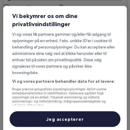
Jeg skal på forretningsrejse
Vi bekymrer os om dine
Søg
privatlivsindstillinger
Vi og vores
16
partnere gemmer og/eller får adgang til
oplysninger på en enhed, f.eks. unikke ID'er i cookies til
Muligheder for gratis afbestilling, hvis dine
behandling af personoplysninger. Du kan acceptere eller
planer ændrer sig
administrere dine valg ved at klikke herunder eller til
enhver tid på siden om privatlivspolitik. Disse valg
Optjen fordele for hver overnatning
signaleres til vores partnere og påvirker ikke
browsingdata.
Vi og vores partnere behandler data for at levere:
Spar flere penge med medlemspriser
Bruge præcise geografiske placeringsoplysninger. Aktivt scanne
enhedskarakteristika til identifikation. Opbevare og/eller tilgå
oplysninger på en enhed. Tilpasset annoncering og indhold,
annoncerings- og indholdsmåling, målgruppeundersøgelser og
udvikling af tjenester.
Tjek priser for disse datoer
Liste over partnere (leverandører)
Jeg accepterer
I aften
I morgen
6. aug. - 7. aug.
7. aug. - 8. aug.