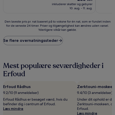
er
10,
inkluderer skatter og gebyrer
235 kr.
Enestående,
10. aug. - 11. aug.
(2
anmeldelser)
Den
Den laveste pris pr. nat baseret på to voksne for én nat, som er fundet inden
for de seneste 24 timer. Priser og tilgængelighed kan ændres uden varsel.
laveste
Yderligere vilkår kan gælde.
pris
pr.
nat
Se flere overnatningssteder
baseret
på
to
voksne
for
Mest populære seværdigheder i
én
Erfoud
nat,
som
er
fundet
Erfoud Rådhus
Zerktouni-moskeen
inden
9.2/10 (9 anmeldelser)
9.4/10 (3 anmeldelser)
for
Erfoud Rådhus er besøget værd, hvis du
Under dit ophold er de
de
befinder dig i centrum af Erfoud.
Zerktouni-moskeen, der l
seneste
Læs mindre
Erfoud.
24
Læs mindre
timer.