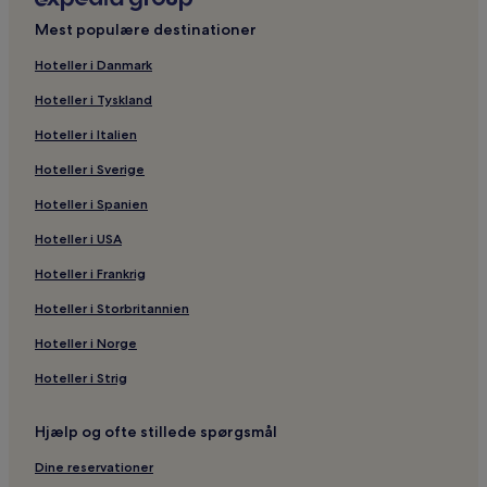
Hoteller i Jorf
Mest populære destinationer
Hoteller i nærheden af Erfoud Kongeslot
Hoteller i Danmark
Hoteller med pool i Erfoud
Hoteller i Tyskland
3-Stjernede hoteller i Aarab Sebbah Ziz
Hoteller i Italien
Hoteller i Rissani
Hoteller i Sverige
Hoteller i Spanien
Hoteller i USA
Hoteller i Frankrig
Hoteller i Storbritannien
Hoteller i Norge
Hoteller i Strig
Hjælp og ofte stillede spørgsmål
Dine reservationer