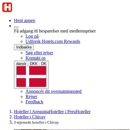
Hent appen
Få adgang til besparelser med medlemspriser
Log på
Udforsk Hotels.com Rewards
Indbakke
Søg efter rejser
Kontakt os
dansk · DKK · DK
Annoncér dit overnatningssted
Rejser
Feedback
Hoteller i Arequipa
Hoteller i Peru
Hoteller
Hoteller i Chivay
2-stjernede hoteller i Chivay