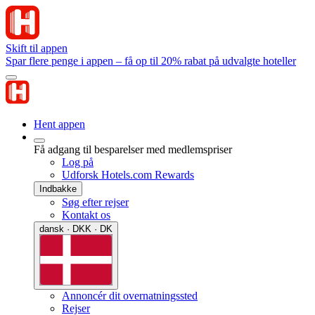
Skift til appen
Spar flere penge i appen – få op til 20% rabat på udvalgte hoteller
Hent appen
Få adgang til besparelser med medlemspriser
Log på
Udforsk Hotels.com Rewards
Indbakke
Søg efter rejser
Kontakt os
dansk · DKK · DK
Annoncér dit overnatningssted
Rejser