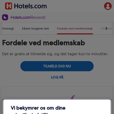
Oversigt
Sådan fungerer det
Fordele ved medlemskab
Min aktiv
Fordele ved medlemskab
Det er gratis at tilmelde sig, og det tager kun to minutter.
TILMELD DIG NU
LOG PÅ
Vi bekymrer os om dine