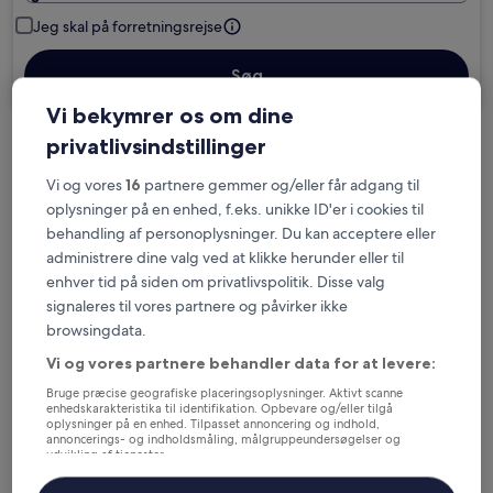
Jeg skal på forretningsrejse
Søg
Vi bekymrer os om dine
privatlivsindstillinger
Muligheder for gratis afbestilling, hvis dine
planer ændrer sig
Vi og vores
16
partnere gemmer og/eller får adgang til
oplysninger på en enhed, f.eks. unikke ID'er i cookies til
behandling af personoplysninger. Du kan acceptere eller
Optjen fordele for hver overnatning
administrere dine valg ved at klikke herunder eller til
enhver tid på siden om privatlivspolitik. Disse valg
signaleres til vores partnere og påvirker ikke
Spar flere penge med medlemspriser
browsingdata.
Vi og vores partnere behandler data for at levere:
Bruge præcise geografiske placeringsoplysninger. Aktivt scanne
Tjek priser for disse datoer
enhedskarakteristika til identifikation. Opbevare og/eller tilgå
oplysninger på en enhed. Tilpasset annoncering og indhold,
annoncerings- og indholdsmåling, målgruppeundersøgelser og
I aften
I morgen
udvikling af tjenester.
6. aug. - 7. aug.
7. aug. - 8. aug.
Liste over partnere (leverandører)