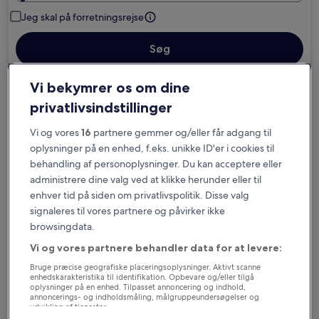
Jeg skal på forretningsrejse
Søg
Vi bekymrer os om dine
Muligheder for gratis afbestilling, hvis dine
privatlivsindstillinger
planer ændrer sig
Vi og vores
16
partnere gemmer og/eller får adgang til
oplysninger på en enhed, f.eks. unikke ID'er i cookies til
Optjen fordele for hver overnatning
behandling af personoplysninger. Du kan acceptere eller
administrere dine valg ved at klikke herunder eller til
enhver tid på siden om privatlivspolitik. Disse valg
Spar flere penge med medlemspriser
signaleres til vores partnere og påvirker ikke
browsingdata.
Vi og vores partnere behandler data for at levere:
Tjek priser for disse datoer
Bruge præcise geografiske placeringsoplysninger. Aktivt scanne
enhedskarakteristika til identifikation. Opbevare og/eller tilgå
oplysninger på en enhed. Tilpasset annoncering og indhold,
I aften
I morgen
annoncerings- og indholdsmåling, målgruppeundersøgelser og
6. aug. - 7. aug.
7. aug. - 8. aug.
udvikling af tjenester.