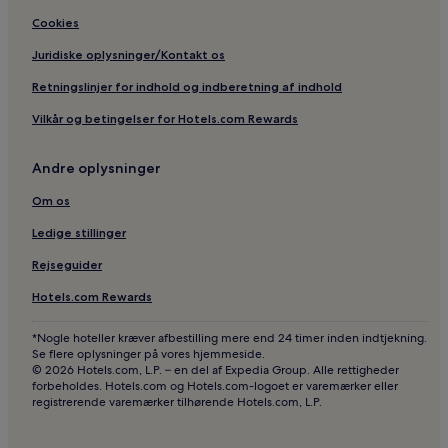
Cookies
Juridiske oplysninger/Kontakt os
Retningslinjer for indhold og indberetning af indhold
Vilkår og betingelser for Hotels.com Rewards
Andre oplysninger
Om os
Ledige stillinger
Rejseguider
Hotels.com Rewards
*Nogle hoteller kræver afbestilling mere end 24 timer inden indtjekning.
Se flere oplysninger på vores hjemmeside.
© 2026 Hotels.com, L.P. – en del af Expedia Group. Alle rettigheder
forbeholdes. Hotels.com og Hotels.com-logoet er varemærker eller
registrerende varemærker tilhørende Hotels.com, L.P.