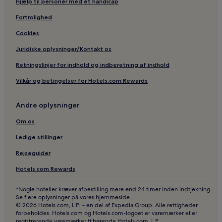
Hjælp til personer med et handicap
Fortrolighed
Cookies
Juridiske oplysninger/Kontakt os
Retningslinjer for indhold og indberetning af indhold
Vilkår og betingelser for Hotels.com Rewards
Andre oplysninger
Om os
Ledige stillinger
Rejseguider
Hotels.com Rewards
*Nogle hoteller kræver afbestilling mere end 24 timer inden indtjekning.
Se flere oplysninger på vores hjemmeside.
© 2026 Hotels.com, L.P. – en del af Expedia Group. Alle rettigheder
forbeholdes. Hotels.com og Hotels.com-logoet er varemærker eller
registrerende varemærker tilhørende Hotels.com, L.P.