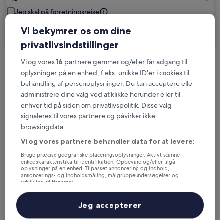
Jeg skal på forretningsrejse
Vi bekymrer os om dine
Søg
privatlivsindstillinger
Vi og vores
16
partnere gemmer og/eller får adgang til
Muligheder for gratis afbestilling, hvis dine
oplysninger på en enhed, f.eks. unikke ID'er i cookies til
planer ændrer sig
behandling af personoplysninger. Du kan acceptere eller
administrere dine valg ved at klikke herunder eller til
enhver tid på siden om privatlivspolitik. Disse valg
Optjen fordele for hver overnatning
signaleres til vores partnere og påvirker ikke
browsingdata.
Spar flere penge med medlemspriser
Vi og vores partnere behandler data for at levere:
Bruge præcise geografiske placeringsoplysninger. Aktivt scanne
enhedskarakteristika til identifikation. Opbevare og/eller tilgå
oplysninger på en enhed. Tilpasset annoncering og indhold,
annoncerings- og indholdsmåling, målgruppeundersøgelser og
Tjek priser for disse datoer
udvikling af tjenester.
Liste over partnere (leverandører)
I aften
I morgen
Jeg accepterer
6. aug. - 7. aug.
7. aug. - 8. aug.