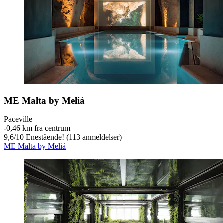
ME Malta by Meliá
Paceville
‐
0,46 km fra centrum
9,6
/
10
Enestående! (113 anmeldelser)
ME Malta by Meliá