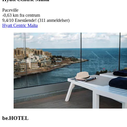
Paceville
‐
0,63 km fra centrum
9,4
/
10
Enestående! (311 anmeldelser)
Hyatt Centric Malta
be.HOTEL