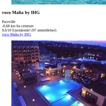
voco Malta by IHG
Paceville
‐
0,68 km fra centrum
9,6
/
10
Enestående! (97 anmeldelser)
voco Malta by IHG