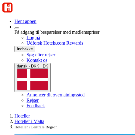
Hent appen
Få adgang til besparelser med medlemspriser
Log på
Udforsk Hotels.com Rewards
Indbakke
Søg efter rejser
Kontakt os
dansk · DKK · DK
Annoncér dit overnatningssted
Rejser
Feedback
Hoteller
Hoteller i Malta
Hoteller i Centrale Region