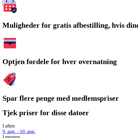
Søg
Muligheder for gratis afbestilling, hvis di
Optjen fordele for hver overnatning
Spar flere penge med medlemspriser
Tjek priser for disse datoer
I aften
9. aug. - 10. aug.
I morgen