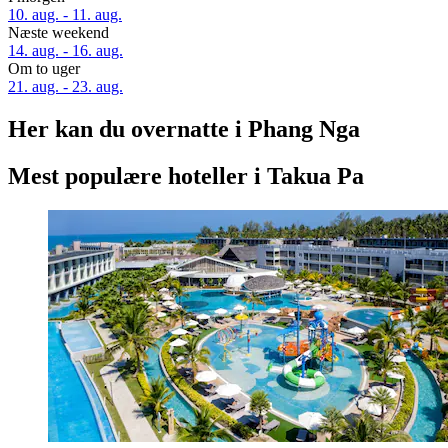
10. aug. - 11. aug.
Næste weekend
14. aug. - 16. aug.
Om to uger
21. aug. - 23. aug.
Her kan du overnatte i Phang Nga
Mest populære hoteller i Takua Pa