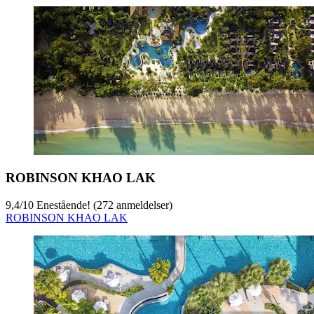
ROBINSON KHAO LAK
9,4
/
10
Enestående! (272 anmeldelser)
ROBINSON KHAO LAK