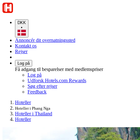
DKK
•
Annoncér dit overnatningssted
Kontakt os
Rejser
Log på
Få adgang til besparelser med medlemspriser
Log på
Udforsk Hotels.com Rewards
Søg efter rejser
Feedback
Hoteller
Hoteller i Phang Nga
Hoteller i Thailand
Hoteller