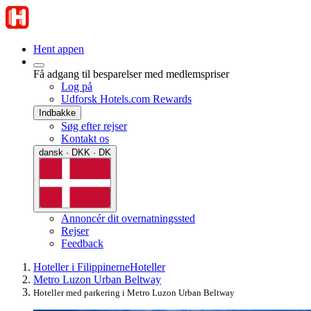
Hent appen
Få adgang til besparelser med medlemspriser
Log på
Udforsk Hotels.com Rewards
Indbakke
Søg efter rejser
Kontakt os
dansk · DKK · DK
Annoncér dit overnatningssted
Rejser
Feedback
Hoteller i Filippinerne
Hoteller
Metro Luzon Urban Beltway
Hoteller med parkering i Metro Luzon Urban Beltway