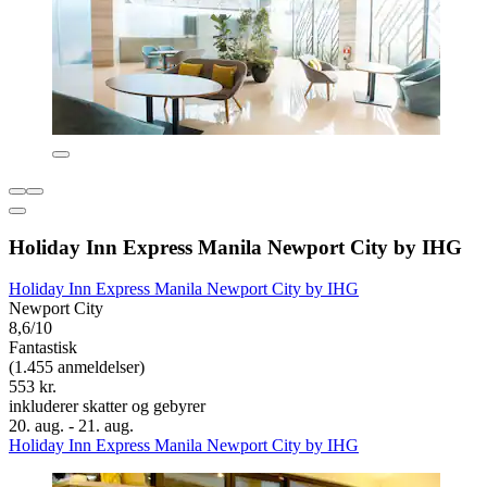
Holiday Inn Express Manila Newport City by IHG
Holiday Inn Express Manila Newport City by IHG
Newport City
8,6/10
Fantastisk
(1.455 anmeldelser)
553 kr.
inkluderer skatter og gebyrer
20. aug. - 21. aug.
Holiday Inn Express Manila Newport City by IHG