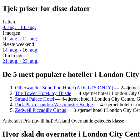
Tjek priser for disse datoer
I aften
9. aug. - 10. aug.
I morgen
10. aug. - 11. aug.
Næste weekend
14. aug. - 16. aug.
Om to uger
21. aug. - 23. aug.
De 5 mest populære hoteller i London City 
Otherwander Soho Pod Hotel (ADULTS ONLY)
— 2-stjernet 
The Tower Hotel, by Thistle
— 4-stjernet hotel i London City 
Strand Palace Hotel
— 4-stjernet hotel i London City Centre.
Park Plaza London Westminster Bridge
— 4-stjernet hotel i L
Zedwell Piccadilly Circus
— 3-stjernet hotel i London City Ce
Anbefalet
Pris (lav til høj)
Afstand
Overnatningsstedets klasse
Hvor skal du overnatte i London City Cen