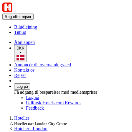
Søg efter rejser
Biludlejning
Tilbud
Åbn appen
DKK
•
Annoncér dit overnatningssted
Kontakt os
Rejser
Log på
Få adgang til besparelser med medlemspriser
Log på
Udforsk Hotels.com Rewards
Feedback
Hoteller
Hoteller nær London City Centre
Hoteller i London