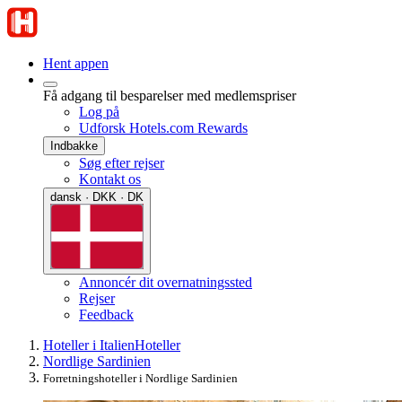
Hent appen
Få adgang til besparelser med medlemspriser
Log på
Udforsk Hotels.com Rewards
Indbakke
Søg efter rejser
Kontakt os
dansk · DKK · DK
Annoncér dit overnatningssted
Rejser
Feedback
Hoteller i Italien
Hoteller
Nordlige Sardinien
Forretningshoteller i Nordlige Sardinien