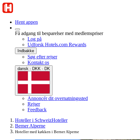
Hent appen
Få adgang til besparelser med medlemspriser
Log på
Udforsk Hotels.com Rewards
Indbakke
Søg efter rejser
Kontakt os
dansk · DKK · DK
Annoncér dit overnatningssted
Rejser
Feedback
Hoteller i Schweiz
Hoteller
Berner Alperne
Hoteller med køkken i Berner Alperne