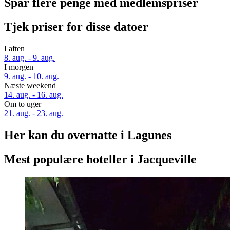
Spar flere penge med medlemspriser
Tjek priser for disse datoer
I aften
8. aug. - 9. aug.
I morgen
9. aug. - 10. aug.
Næste weekend
14. aug. - 16. aug.
Om to uger
21. aug. - 23. aug.
Her kan du overnatte i Lagunes
Mest populære hoteller i Jacqueville