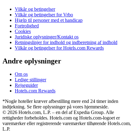
Vilkår og betingelser
Vilkår og betingelser for Vrbo
Hjælp til personer med et handicap
Fortrolighed
Cookies
Juridiske oplysninger/Kontakt os
Retningslinjer for indhold og indberetning af indhold
Vilkår og betingelser for Hotels.com Rewards
Andre oplysninger
Om os
Ledige stillinger
Rejseguider
Hotels.com Rewards
*Nogle hoteller kræver afbestilling mere end 24 timer inden
indtjekning. Se flere oplysninger på vores hjemmeside.
© 2026 Hotels.com, L.P. – en del af Expedia Group. Alle
rettigheder forbeholdes. Hotels.com og Hotels.com-logoet er
varemærker eller registrerende varemærker tilhørende Hotels.com,
L.P.