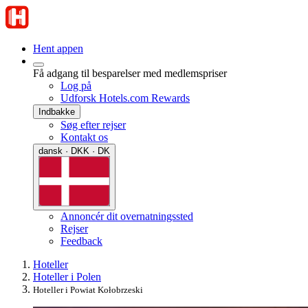
Hent appen
Få adgang til besparelser med medlemspriser
Log på
Udforsk Hotels.com Rewards
Indbakke
Søg efter rejser
Kontakt os
dansk · DKK · DK
Annoncér dit overnatningssted
Rejser
Feedback
Hoteller
Hoteller i Polen
Hoteller i Powiat Kołobrzeski