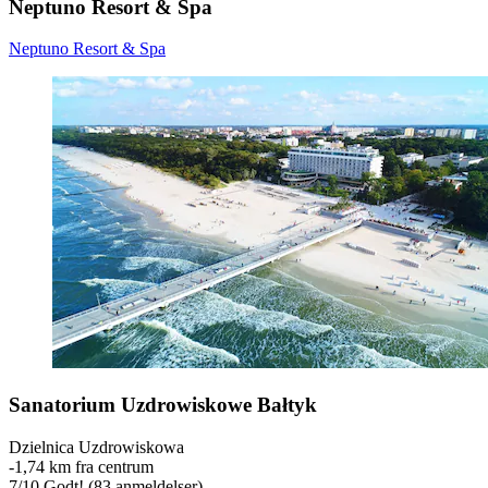
Neptuno Resort & Spa
Neptuno Resort & Spa
Sanatorium Uzdrowiskowe Bałtyk
Dzielnica Uzdrowiskowa
‐
1,74 km fra centrum
7
/
10
Godt! (83 anmeldelser)