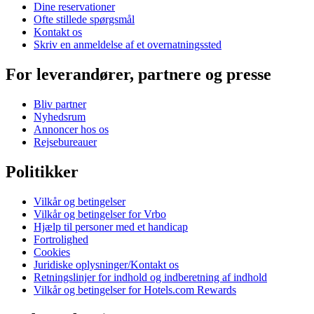
Dine reservationer
Ofte stillede spørgsmål
Kontakt os
Skriv en anmeldelse af et overnatningssted
For leverandører, partnere og presse
Bliv partner
Nyhedsrum
Annoncer hos os
Rejsebureauer
Politikker
Vilkår og betingelser
Vilkår og betingelser for Vrbo
Hjælp til personer med et handicap
Fortrolighed
Cookies
Juridiske oplysninger/Kontakt os
Retningslinjer for indhold og indberetning af indhold
Vilkår og betingelser for Hotels.com Rewards