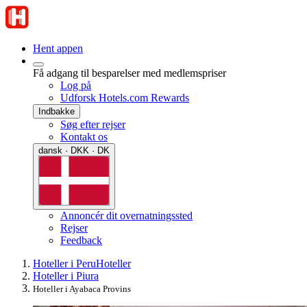
Hent appen
Få adgang til besparelser med medlemspriser
Log på
Udforsk Hotels.com Rewards
Indbakke
Søg efter rejser
Kontakt os
dansk · DKK · DK
Annoncér dit overnatningssted
Rejser
Feedback
Hoteller i Peru
Hoteller
Hoteller i Piura
Hoteller i Ayabaca Provins