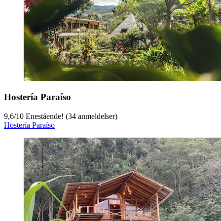
Hostería Paraíso
9,6
/
10
Enestående! (34 anmeldelser)
Hostería Paraíso