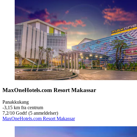
MaxOneHotels.com Resort Makassar
Panakkukang
‐
3,15 km fra centrum
7,2
/
10
Godt! (5 anmeldelser)
MaxOneHotels.com Resort Makassar