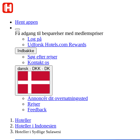
Hent appen
Få adgang til besparelser med medlemspriser
Log på
Udforsk Hotels.com Rewards
Indbakke
Søg efter rejser
Kontakt os
dansk · DKK · DK
Annoncér dit overnatningssted
Rejser
Feedback
Hoteller
Hoteller i Indonesien
Hoteller i Sydlige Sulawesi