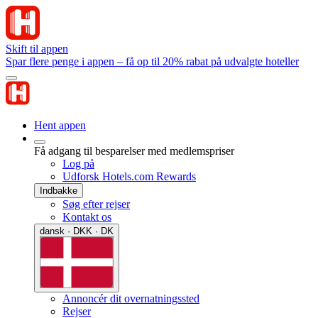
Skift til appen
Spar flere penge i appen – få op til 20% rabat på udvalgte hoteller
Hent appen
Få adgang til besparelser med medlemspriser
Log på
Udforsk Hotels.com Rewards
Indbakke
Søg efter rejser
Kontakt os
dansk · DKK · DK
Annoncér dit overnatningssted
Rejser