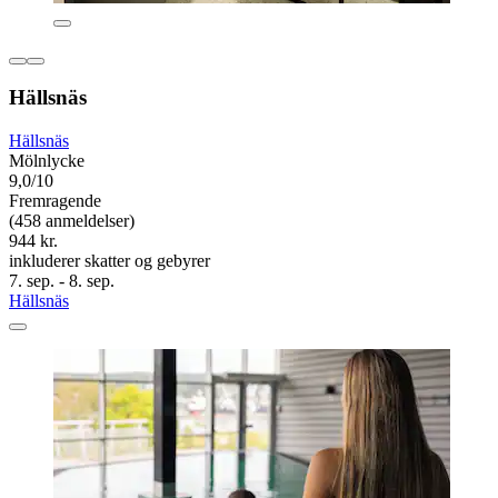
Hällsnäs
Hällsnäs
Mölnlycke
9,0/10
Fremragende
(458 anmeldelser)
944 kr.
inkluderer skatter og gebyrer
7. sep. - 8. sep.
Hällsnäs