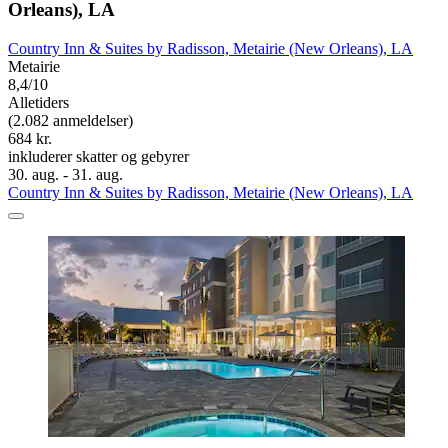
Orleans), LA
Country Inn & Suites by Radisson, Metairie (New Orleans), LA
Metairie
8,4/10
Alletiders
(2.082 anmeldelser)
684 kr.
inkluderer skatter og gebyrer
30. aug. - 31. aug.
Country Inn & Suites by Radisson, Metairie (New Orleans), LA