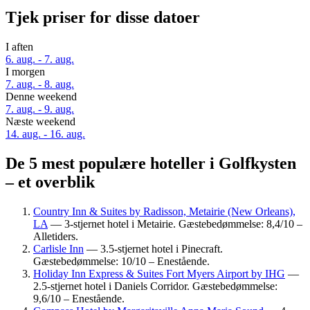
Tjek priser for disse datoer
I aften
6. aug. - 7. aug.
I morgen
7. aug. - 8. aug.
Denne weekend
7. aug. - 9. aug.
Næste weekend
14. aug. - 16. aug.
De 5 mest populære hoteller i Golfkysten
– et overblik
Country Inn & Suites by Radisson, Metairie (New Orleans),
LA
— 3-stjernet hotel i Metairie. Gæstebedømmelse: 8,4/10 –
Alletiders.
Carlisle Inn
— 3.5-stjernet hotel i Pinecraft.
Gæstebedømmelse: 10/10 – Enestående.
Holiday Inn Express & Suites Fort Myers Airport by IHG
—
2.5-stjernet hotel i Daniels Corridor. Gæstebedømmelse:
9,6/10 – Enestående.