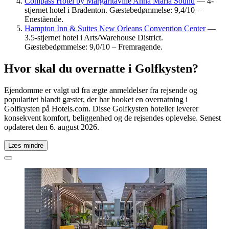
Compass Hotel by Margaritaville Anna Maria Sound
— 4-
stjernet hotel i Bradenton. Gæstebedømmelse: 9,4/10 –
Enestående.
Hampton Inn & Suites New Orleans Convention Center
—
3.5-stjernet hotel i Arts/Warehouse District.
Gæstebedømmelse: 9,0/10 – Fremragende.
Hvor skal du overnatte i Golfkysten?
Ejendomme er valgt ud fra ægte anmeldelser fra rejsende og
popularitet blandt gæster, der har booket en overnatning i
Golfkysten på Hotels.com. Disse Golfkysten hoteller leverer
konsekvent komfort, beliggenhed og de rejsendes oplevelse. Senest
opdateret den
6. august 2026
.
Læs mindre