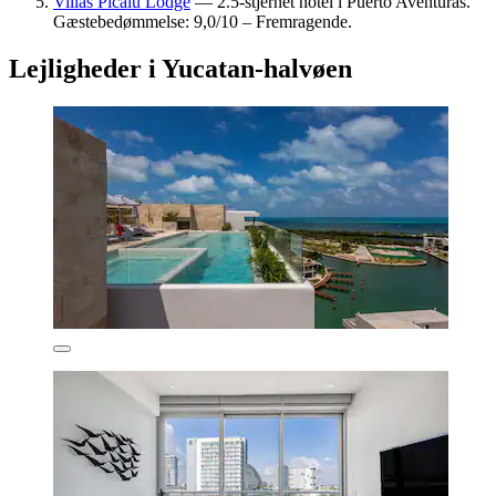
Villas Picalu Lodge
— 2.5-stjernet hotel i Puerto Aventuras.
Gæstebedømmelse: 9,0/10 – Fremragende.
Lejligheder i Yucatan-halvøen