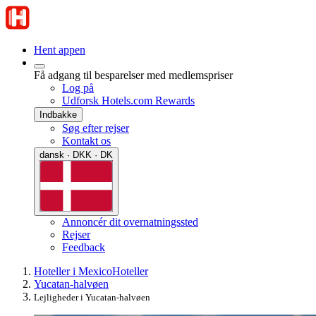
Hent appen
Få adgang til besparelser med medlemspriser
Log på
Udforsk Hotels.com Rewards
Indbakke
Søg efter rejser
Kontakt os
dansk · DKK · DK
Annoncér dit overnatningssted
Rejser
Feedback
Hoteller i Mexico
Hoteller
Yucatan-halvøen
Lejligheder i Yucatan-halvøen