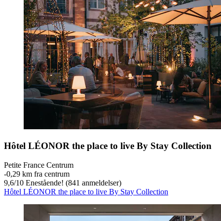
Hôtel LÉONOR the place to live By Stay Collection
Petite France Centrum
‐
0,29 km fra centrum
9,6
/
10
Enestående! (841 anmeldelser)
Hôtel LÉONOR the place to live By Stay Collection