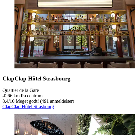
ClapClap Hôtel Strasbourg
Quartier de la Gare
‐
0,66 km fra centrum
8,4
/
10
Meget godt! (491 anmeldelser)
ClapClap Hôtel Strasbourg