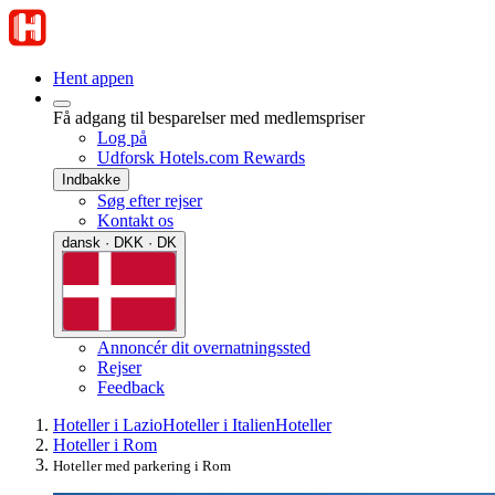
Hent appen
Få adgang til besparelser med medlemspriser
Log på
Udforsk Hotels.com Rewards
Indbakke
Søg efter rejser
Kontakt os
dansk · DKK · DK
Annoncér dit overnatningssted
Rejser
Feedback
Hoteller i Lazio
Hoteller i Italien
Hoteller
Hoteller i Rom
Hoteller med parkering i Rom