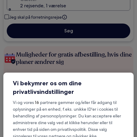
2 rejsende, 1 værelse
Jeg skal på forretningsrejse
Søg
Muligheder for gratis afbestilling, hvis dine
planer ændrer sig
Optjen fordele for hver overnatning
Vi bekymrer os om dine
privatlivsindstillinger
Spar flere penge med medlemspriser
Vi og vores
16
partnere gemmer og/eller får adgang til
oplysninger på en enhed, f.eks. unikke ID'er i cookies til
behandling af personoplysninger. Du kan acceptere eller
Tjek priser for disse datoer
administrere dine valg ved at klikke herunder eller til
enhver tid på siden om privatlivspolitik. Disse valg
I aften
I morgen
signaleres til vores partnere og påvirker ikke