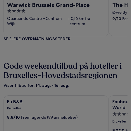
Warwick Brussels Grand-Place
The Ho
4
Øvre By
‐
out
Quartier du Centre – Centrum
‐
0,16 km fra
9
/
10
Fanta
of
Wijk
centrum
5
SE FLERE OVERNATNINGSSTEDER
Gode weekendtilbud på hoteller i
Bruxelles-Hovedstadsregionen
Viser tilbud for:
14. aug. - 16. aug.
Billedgalleri
Eu B&B
Billedgal
Faubourg 2
Eu B&B
Faubourg
for
for
World
Bruxelles
Eu
Faubour
5.0
8.8/10
Fremragende (99 anmeldelser)
B&B
21
stjernet
Bruxelles
–
overnatn
9.0/10
Fan