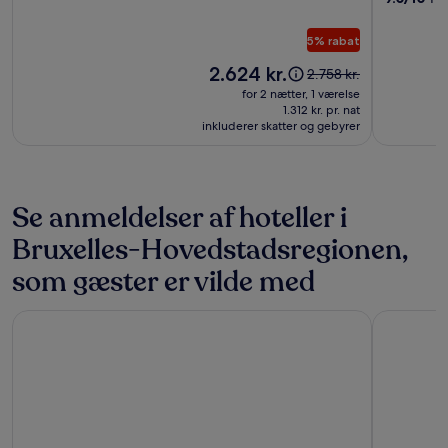
The
Leading
5% rabat
Hotels
Prisen
of
2.624 kr.
Prisen
2.758 kr.
er
var
the
for 2 nætter, 1 værelse
2.624 kr.
2.758 kr.,
1.312 kr. pr. nat
World
inkluderer skatter og gebyrer
se
flere
oplysninger
om
standardprisen
Se anmeldelser af hoteller i
Bruxelles-Hovedstadsregionen,
som gæster er vilde med
pentahotel Brussels City Centre
Bedford H