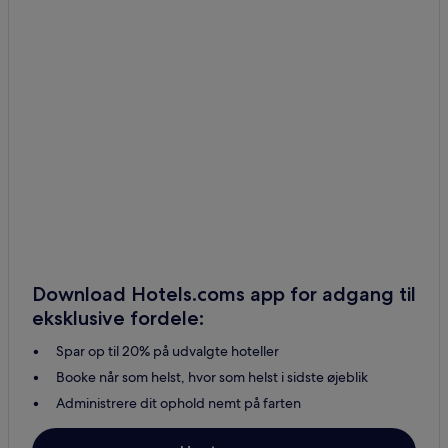
Lejligheder i Bruxelles
Lejlighedshoteller i Bruxelles
Gæstehuse i Bruxelles
B&B i Bruxelles
Billige hoteller i Bruxelles
Luksushoteller i Bruxelles
2-Stjernede hoteller i Bruxelles
3-Stjernede hoteller i Bruxelles
4-Stjernede hoteller i Bruxelles
5-Stjernede hoteller i Bruxelles
Download Hotels.coms app for adgang til
Forretningshoteller i Bruxelles
eksklusive fordele:
Lgbtqia-Venlige hoteller i Bruxelles
Spar op til 20% på udvalgte hoteller
Boutique-Hoteller i Bruxelles
Booke når som helst, hvor som helst i sidste øjeblik
Familievenlige hoteller i Bruxelles
Administrere dit ophold nemt på farten
Spahoteller i Bruxelles