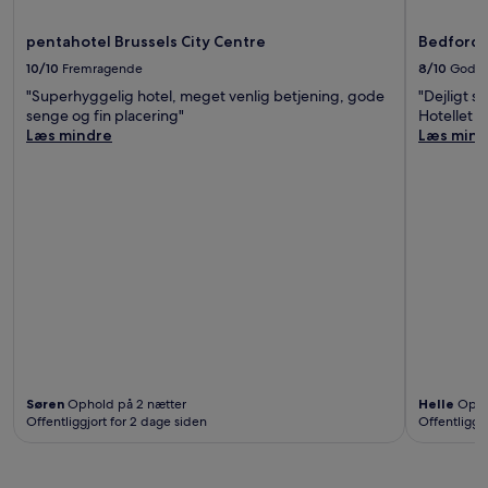
pentahotel Brussels City Centre
Bedford 
10/10
Fremragende
8/10
God
"Superhyggelig hotel, meget venlig betjening, gode
"Dejligt s
senge og fin placering"
Hotellet lå
Læs mindre
Læs mind
Søren
Ophold på 2 nætter
Helle
Opho
Offentliggjort for 2 dage siden
Offentliggj