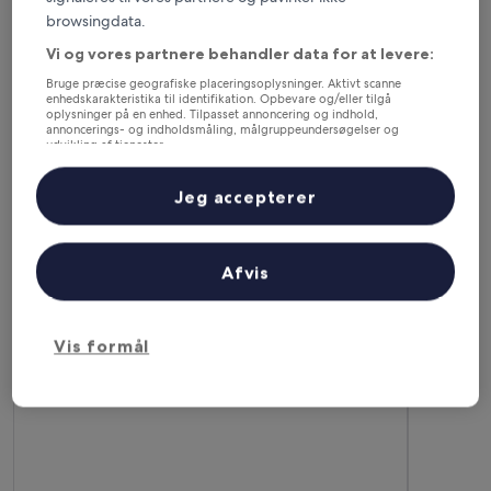
6. aug. - 7. aug.
7. aug. - 8. aug.
browsingdata.
Denne weekend
Næste weekend
Vi og vores partnere behandler data for at levere:
7. aug. - 9. aug.
14. aug. - 16. aug.
Bruge præcise geografiske placeringsoplysninger. Aktivt scanne
Her kan du overnatte i
enhedskarakteristika til identifikation. Opbevare og/eller tilgå
oplysninger på en enhed. Tilpasset annoncering og indhold,
annoncerings- og indholdsmåling, målgruppeundersøgelser og
Bruxelles-
udvikling af tjenester.
Liste over partnere (leverandører)
Hovedstadsregionen
Jeg accepterer
Mest populære hoteller i Bruxelles
(og omegn)
Afvis
Warwick Brussels Grand-Place
The Hotel
Vis formål