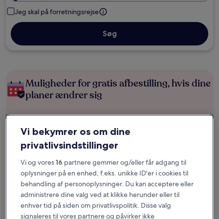
Jeg skal på forretningsrejse
Søg
Muligheder for gratis afbestilling, hvis dine
planer ændrer sig
Optjen fordele for hver overnatning
Vi bekymrer os om dine
privatlivsindstillinger
Spar flere penge med medlemspriser
Vi og vores
16
partnere gemmer og/eller får adgang til
oplysninger på en enhed, f.eks. unikke ID'er i cookies til
behandling af personoplysninger. Du kan acceptere eller
Tjek priser for disse datoer
administrere dine valg ved at klikke herunder eller til
enhver tid på siden om privatlivspolitik. Disse valg
Næste weekend
Om to uger
signaleres til vores partnere og påvirker ikke