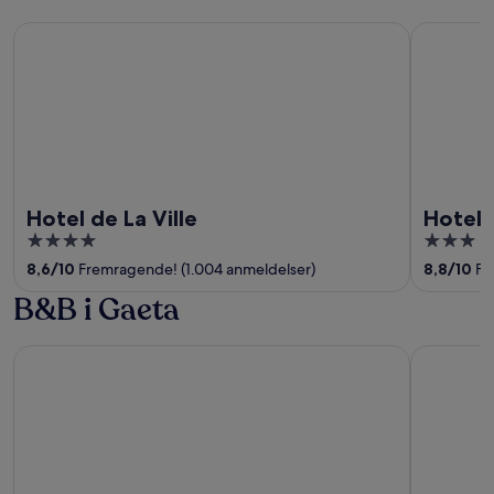
Hotel de La Ville
Hotel Trai
Hotel de La Ville
Hotel 
4
3
out
out
8,6
/
10
Fremragende! (1.004 anmeldelser)
8,8
/
10
Fr
of
of
B&B i Gaeta
5
5
Grand Hotel Le Rocce
Hotel Mira