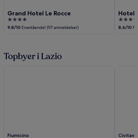
Grand Hotel Le Rocce
Hotel 
4
4
out
out
9,8
/
10
Enestående! (97 anmeldelser)
8,6
/
10
Fr
of
of
5
5
Topbyer i Lazio
Fiumicino
Civitavecc
Fiumicino
Civitave