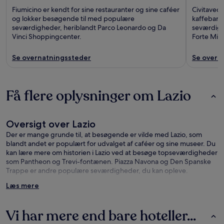
Fiumicino er kendt for sine restauranter og sine caféer
Civitavecc
og lokker besøgende til med populære
kaffebare
seværdigheder, heriblandt Parco Leonardo og Da
seværdigh
Vinci Shoppingcenter.
Forte Mic
Se overnatningssteder
Se overn
Få flere oplysninger om Lazio
Oversigt over Lazio
Der er mange grunde til, at besøgende er vilde med Lazio, som
blandt andet er populært for udvalget af caféer og sine museer. Du
kan lære mere om historien i Lazio ved at besøge topseværdigheder
som Pantheon og Trevi-fontænen. Piazza Navona og Den Spanske
Trappe er andre populære seværdigheder, du kan opleve.
Læs mere
Hvad kan jeg se i nærheden af Lazio?
Pantheon (0,8 km fra byens centrum)
Vi har mere end bare hoteller...
Trevi-fontænen (0,8 km fra byens centrum)