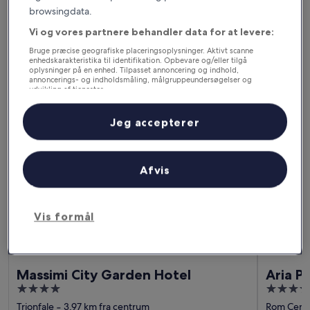
14. aug. - 16. aug.
21. aug. - 23. aug.
browsingdata.
Om en måned
Om to måneder
Vi og vores partnere behandler data for at levere:
4. sep. - 6. sep.
2. okt. - 4. okt.
Bruge præcise geografiske placeringsoplysninger. Aktivt scanne
enhedskarakteristika til identifikation. Opbevare og/eller tilgå
Her kan du overnatte i
oplysninger på en enhed. Tilpasset annoncering og indhold,
annoncerings- og indholdsmåling, målgruppeundersøgelser og
udvikling af tjenester.
Lazio
Liste over partnere (leverandører)
Jeg accepterer
B&B i Rom (og omegn)
Massimi City Garden Hotel
Aria Pala
Afvis
Vis formål
Massimi City Garden Hotel
Aria P
4
4
out
out
Trionfale
‐
3,97 km fra centrum
Rom Cent