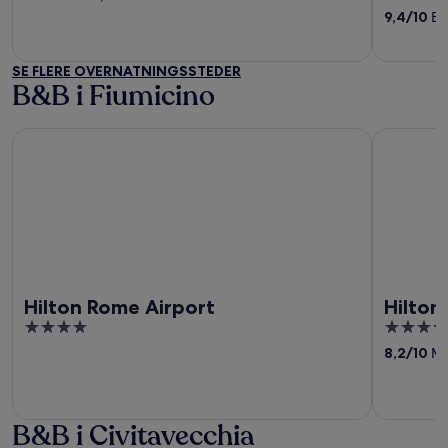
of
of
9,4
/
10
Ene
5
5
SE FLERE OVERNATNINGSSTEDER
B&B i Fiumicino
Hilton Rome Airport
Hilton Ga
Hilton Rome Airport
Hilton
4
4
out
out
8,2
/
10
Me
of
of
5
5
B&B i Civitavecchia