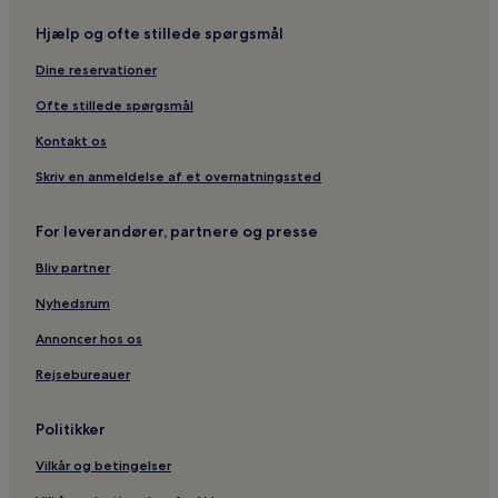
B&B i Fondi
Hjælp og ofte stillede spørgsmål
Gæstehuse i Civitavecchia
Dine reservationer
B&B i Civitavecchia
3-Stjernede hoteller i Civitavecchia
Ofte stillede spørgsmål
Hoteller i Civitavecchia
Kontakt os
4-Stjernede hoteller i Fiuggi
Skriv en anmeldelse af et overnatningssted
4-Stjernede hoteller i Latina
For leverandører, partnere og presse
Gæstehuse i Bracciano
Bliv partner
Villaer i Sperlonga
Nyhedsrum
Lejligheder i Sperlonga
3-Stjernede hoteller i Sperlonga
Annoncer hos os
Hoteller i Sperlonga
Rejsebureauer
Lejligheder i Formia
Politikker
B&B i Formia
Vilkår og betingelser
Hoteller i Sabaudia