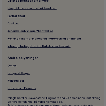
Vilkår og betingelser for Vrbo
Lejligheder i Minturno
Hjælp til personer med et handicap
2-Stjernede hoteller i Minturno
Hoteller med pool i Rom
Fortrolighed
Hoteller med parkering i Rom
Cookies
Hoteller med fitnesscenter i Rom
Juridiske oplysninger/Kontakt os
Hoteller med gratis morgenmad i Rom
Retningslinjer for indhold og indberetning af indhold
Kæledyrsvenlige hoteller i Rom
Vilkår og betingelser for Hotels.com Rewards
Hostels i Rom
Andre oplysninger
Villaer i Rom
Lejligheder i Rom
Om os
Lejlighedshoteller i Rom
Ledige stillinger
Campingpladser i Rom
Rejseguider
Gæstehuse i Rom
Hotels.com Rewards
B&B i Rom
*Nogle hoteller kræver afbestilling mere end 24 timer inden indtjekning.
Kroer i Rom
Se flere oplysninger på vores hjemmeside.
© 2026 Hotels.com, L.P. – en del af Expedia Group. Alle rettigheder