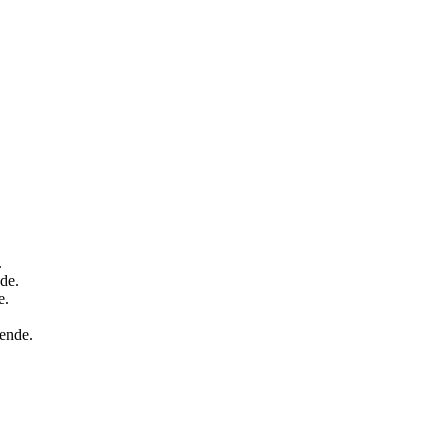
.
de.
e.
ende.