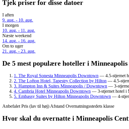
Tjek priser for disse datoer
I aften
9. aug. - 10. aug.
I morgen
10. aug. - 11. aug.
Næste weekend
14. aug. - 16. aug.
Om to uger
21. aug. - 23. aug.
De 5 mest populære hoteller i Minneapolis
1. The Royal Sonesta Minneapolis Downtown
— 4.5-stjernet 
2. The Lofton Hotel, Tapestry Collection by Hilton
— 4.5-stjer
3. Hampton Inn & Suites Minneapolis / Downtown
— 3-stjerne
4. Cambria Hotel Minneapolis Downtown
— 3-stjernet hotel 
5. Embassy Suites by Hilton Minneapolis Downtown
— 4-stjer
Anbefalet
Pris (lav til høj)
Afstand
Overnatningsstedets klasse
Hvor skal du overnatte i Minneapolis Cen