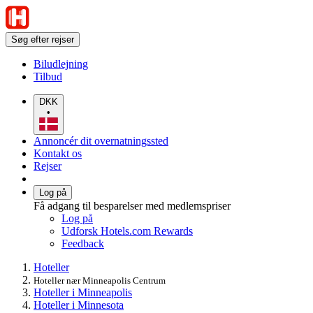
Søg efter rejser
Biludlejning
Tilbud
DKK
•
Annoncér dit overnatningssted
Kontakt os
Rejser
Log på
Få adgang til besparelser med medlemspriser
Log på
Udforsk Hotels.com Rewards
Feedback
Hoteller
Hoteller nær Minneapolis Centrum
Hoteller i Minneapolis
Hoteller i Minnesota