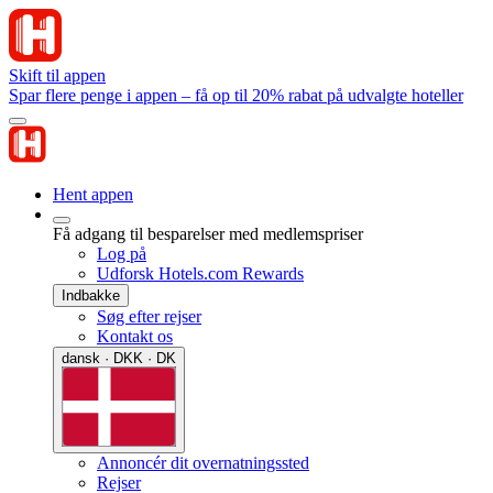
Skift til appen
Spar flere penge i appen – få op til 20% rabat på udvalgte hoteller
Hent appen
Få adgang til besparelser med medlemspriser
Log på
Udforsk Hotels.com Rewards
Indbakke
Søg efter rejser
Kontakt os
dansk · DKK · DK
Annoncér dit overnatningssted
Rejser