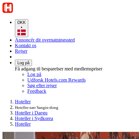
DKK
•
Annoncér dit overnatningssted
Kontakt os
Rejser
Log på
Få adgang til besparelser med medlemspriser
Log på
Udforsk Hotels.com Rewards
Søg efter rejser
Feedback
Hoteller
Hoteller nær Sangin-dong
Hoteller i Daegu
Hoteller i Sydkorea
Hoteller