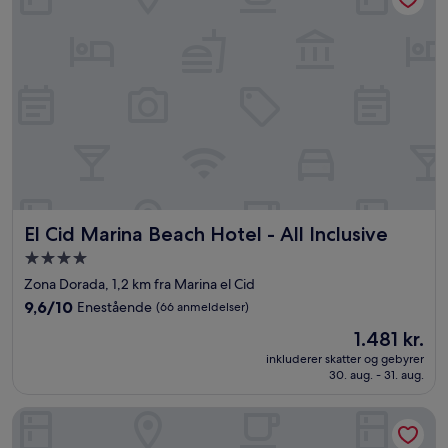
El Cid Marina Beach Hotel - All Inclusive
El Cid Marina Beach Hotel - All Inclusive
4.0-
stjernet
Zona Dorada, 1,2 km fra Marina el Cid
overnatningssted
9.6
9,6/10
Enestående
(66 anmeldelser)
ud
Prisen
1.481 kr.
af
er
10,
inkluderer skatter og gebyrer
1.481 kr.
30. aug. - 31. aug.
Enestående,
(66
anmeldelser)
Courtyard By Marriott Mazatlan Beach Resort