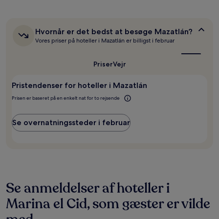
to
voksne
for
Hvornår
Hvornår er det bedst at besøge Mazatlán?
én
er
Vores priser på hoteller i Mazatlán er billigst i februar
nat,
det
som
bedst
er
at
Priser
Vejr
fundet
besøge
inden
Mazatlán?
Pristendenser for hoteller i Mazatlán
for
de
Prisen er baseret på en enkelt nat for to rejsende
seneste
24
timer.
Se overnatningssteder i februar
Priser
og
tilgængelighed
kan
ændres
uden
varsel.
Se anmeldelser af hoteller i
Yderligere
Marina el Cid, som gæster er vilde
vilkår
kan
gælde.