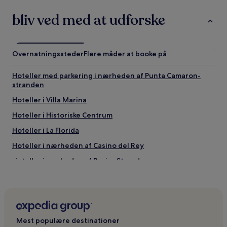
bliv ved med at udforske
Overnatningssteder
Flere måder at booke på
Hoteller med parkering i nærheden af Punta Camaron-
stranden
Hoteller i Villa Marina
Hoteller i Historiske Centrum
Hoteller i La Florida
Hoteller i nærheden af Casino del Rey
Hoteller i nærheden af Brujas Strand
Hoteller i Mazatlán Centrum
Hoteller i nærheden af Los Pinos Strand
Forretningshoteller i La Florida
Mest populære destinationer
Hoteller i Olímpica