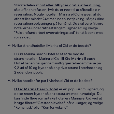
Størstedelen af
hoteller tilbyder gratis afbestilling
,
så du får en refusion, hvis du er nødt til at afbestille din
reservation. Nogle hoteller i Marina el Cid kræver, at du
afbestiller mindst 24 timer inden indtjekning, så tjek dine
reservationsoplysninger på forhånd. Du skal bare filtrere
hotellerne under "Afbestillingsmuligheder" og vælge
"Fuldt refunderbart overnatningssted" for at booke med
ro i sindet.
Hvilke strandhoteller i Marina el Cid er de bedste?
El Cid Marina Beach Hotel er et af de bedste
strandhoteller i Marina el Cid.
El Cid Marina Beach
Hotel
har en høj gennemsnitlig gæstebedømmelse på
9,2 ud af 10 og byder på en privat strand i nærheden og
2 udendørs pools.
Hvilke hoteller for par i Marina el Cid er de bedste?
El Cid Marina Beach Hotel
er en populær mulighed, og
dette resort byder på en restaurant med havudsigt. Du
kan finde flere romantiske hoteller i Marina el Cid ved at
bruge filteret "Gæsteoplevelse", når du søger, og vælge
"Romantisk" eller "Kun for voksne".