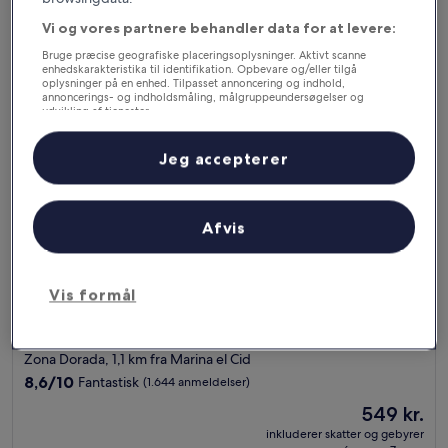
893 kr.
6. sep. - 7. sep.
Alletiders,
Vi og vores partnere behandler data for at levere:
(21
anmeldelser)
DoubleTree by Hilton Mazatlan
Bruge præcise geografiske placeringsoplysninger. Aktivt scanne
enhedskarakteristika til identifikation. Opbevare og/eller tilgå
oplysninger på en enhed. Tilpasset annoncering og indhold,
annoncerings- og indholdsmåling, målgruppeundersøgelser og
udvikling af tjenester.
Liste over partnere (leverandører)
Jeg accepterer
Afvis
Vis formål
DoubleTree by Hilton Mazatlan
DoubleTree by Hilton Mazatlan
4.0-
stjernet
Zona Dorada, 1,1 km fra Marina el Cid
overnatningssted
8.6
8,6/10
Fantastisk
(1.644 anmeldelser)
ud
Prisen
549 kr.
af
er
10,
inkluderer skatter og gebyrer
549 kr.