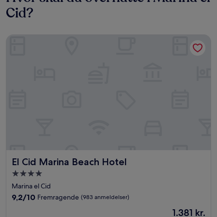
Cid?
El Cid Marina Beach Hotel
El Cid Marina Beach Hotel
El Cid Marina Beach Hotel
4.0-
stjernet
Marina el Cid
overnatningssted
9.2
9,2/10
Fremragende
(983 anmeldelser)
ud
Prisen
1.381 kr.
af