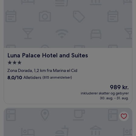
Luna Palace Hotel and Suites
Luna Palace Hotel and Suites
3.0-
stjernet
Zona Dorada, 1,2 km fra Marina el Cid
overnatningssted
8.0
8,0/10
Alletiders
(815 anmeldelser)
ud
Prisen
989 kr.
af
er
10,
inkluderer skatter og gebyrer
989 kr.
30. aug. - 31. aug.
Alletiders,
(815
anmeldelser)
Fiesta Inn Mazatlán