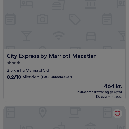
City Express by Marriott Mazatlán
City Express by Marriott Mazatlán
3.0-
stjernet
2,5 km fra Marina el Cid
overnatningssted
8.2
8,2/10
Alletiders
(1.003 anmeldelser)
ud
Prisen
464 kr.
af
er
10,
inkluderer skatter og gebyrer
464 kr.
13. aug. - 14. aug.
Alletiders,
(1.003
anmeldelser)
Luna Palace Hotel and Suites