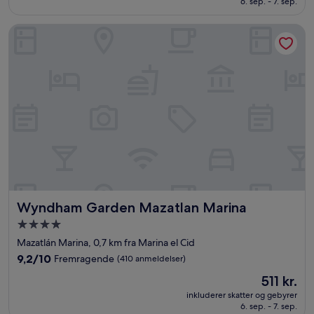
6. sep. - 7. sep.
Fantastisk,
(1.644
anmeldelser)
Wyndham Garden Mazatlan Marina
Wyndham Garden Mazatlan Marina
Wyndham Garden Mazatlan Marina
4.0-
stjernet
Mazatlán Marina, 0,7 km fra Marina el Cid
overnatningssted
9.2
9,2/10
Fremragende
(410 anmeldelser)
ud
Prisen
511 kr.
af
er
10,
inkluderer skatter og gebyrer
511 kr.
6. sep. - 7. sep.
Fremragende,