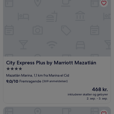
City Express Plus by Marriott Mazatlán
City Express Plus by Marriott Mazatlán
4.0-
stjernet
Mazatlán Marina, 1,1 km fra Marina el Cid
overnatningssted
9.0
9,0/10
Fremragende
(369 anmeldelser)
ud
Prisen
468 kr.
af
er
10,
inkluderer skatter og gebyrer
468 kr.
2. sep. - 3. sep.
Fremragende,
(369
anmeldelser)
El Cid Marina Beach Hotel - All Inclusive