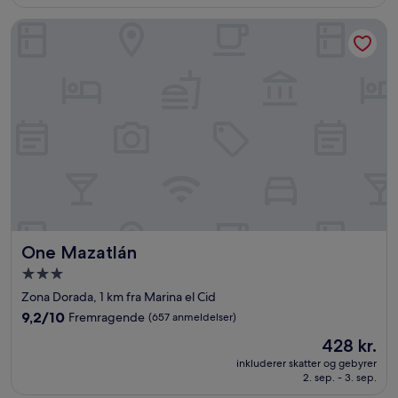
(410
anmeldelser)
One Mazatlán
One Mazatlán
One Mazatlán
3.0-
stjernet
Zona Dorada, 1 km fra Marina el Cid
overnatningssted
9.2
9,2/10
Fremragende
(657 anmeldelser)
ud
Prisen
428 kr.
af
er
10,
inkluderer skatter og gebyrer
428 kr.
2. sep. - 3. sep.
Fremragende,
(657