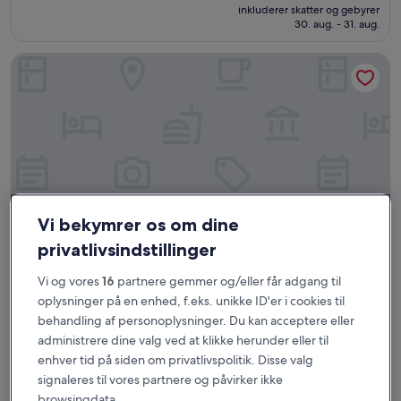
er
10,
inkluderer skatter og gebyrer
1.381 kr.
30. aug. - 31. aug.
Fremragende,
(983
anmeldelser)
Costa Veleros Apartments
Vi bekymrer os om dine
privatlivsindstillinger
Vi og vores
16
partnere gemmer og/eller får adgang til
Costa Veleros Apartments
Costa Veleros Apartments
oplysninger på en enhed, f.eks. unikke ID'er i cookies til
3.0-
behandling af personoplysninger. Du kan acceptere eller
stjernet
Marina el Cid
administrere dine valg ved at klikke herunder eller til
overnatningssted
8.2
8,2/10
Alletiders
(21 anmeldelser)
enhver tid på siden om privatlivspolitik. Disse valg
ud
Prisen
893 kr.
signaleres til vores partnere og påvirker ikke
af
er
10,
browsingdata.
inkluderer skatter og gebyrer