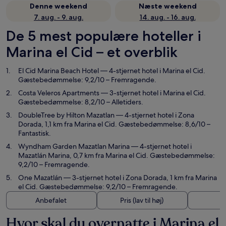
Denne weekend
Næste weekend
7. aug. - 9. aug.
14. aug. - 16. aug.
De 5 mest populære hoteller i
Marina el Cid – et overblik
El Cid Marina Beach Hotel
— 4-stjernet hotel i Marina el Cid.
Gæstebedømmelse: 9,2/10 – Fremragende.
Costa Veleros Apartments
— 3-stjernet hotel i Marina el Cid.
Gæstebedømmelse: 8,2/10 – Alletiders.
DoubleTree by Hilton Mazatlan
— 4-stjernet hotel i Zona
Dorada, 1,1 km fra Marina el Cid. Gæstebedømmelse: 8,6/10 –
Fantastisk.
Wyndham Garden Mazatlan Marina
— 4-stjernet hotel i
Mazatlán Marina, 0,7 km fra Marina el Cid. Gæstebedømmelse:
9,2/10 – Fremragende.
One Mazatlán
— 3-stjernet hotel i Zona Dorada, 1 km fra Marina
el Cid. Gæstebedømmelse: 9,2/10 – Fremragende.
Anbefalet
Pris (lav til høj)
A
Hvor skal du overnatte i Marina el