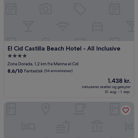
El Cid Castilla Beach Hotel - All Inclusive
El Cid Castilla Beach Hotel - All Inclusive
4.0-
stjernet
Zona Dorada, 1,2 km fra Marina el Cid
overnatningssted
8.6
8,6/10
Fantastisk
(54 anmeldelser)
ud
Prisen
1.438 kr.
af
er
10,
inkluderer skatter og gebyrer
1.438 kr.
31. aug. - 1. sep.
Fantastisk,
(54
anmeldelser)
El Cid El Moro Beach Hotel