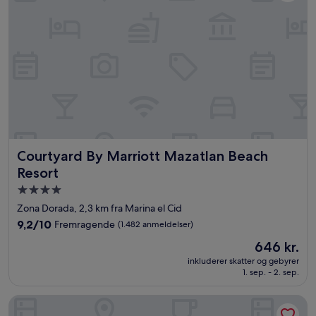
Courtyard By Marriott Mazatlan Beach Resort
Courtyard By Marriott Mazatlan Beach
Resort
4.0-
stjernet
Zona Dorada, 2,3 km fra Marina el Cid
overnatningssted
9.2
9,2/10
Fremragende
(1.482 anmeldelser)
ud
Prisen
646 kr.
af
er
10,
inkluderer skatter og gebyrer
646 kr.
1. sep. - 2. sep.
Fremragende,
(1.482
anmeldelser)
Viaggio Resort Mazatlán