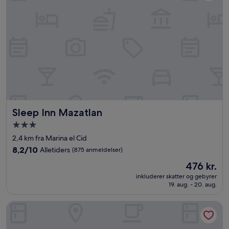
Sleep Inn Mazatlan
Sleep Inn Mazatlan
3.0-
stjernet
2,4 km fra Marina el Cid
overnatningssted
8.2
8,2/10
Alletiders
(875 anmeldelser)
ud
Prisen
476 kr.
af
er
10,
inkluderer skatter og gebyrer
476 kr.
19. aug. - 20. aug.
Alletiders,
(875
anmeldelser)
Marena Suites and Apartments