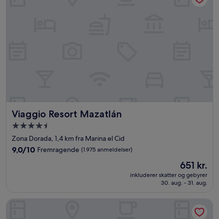
Viaggio Resort Mazatlán
Viaggio Resort Mazatlán
4.5-
stjernet
Zona Dorada, 1,4 km fra Marina el Cid
overnatningssted
9.0
9,0/10
Fremragende
(1.975 anmeldelser)
ud
Prisen
651 kr.
af
er
10,
inkluderer skatter og gebyrer
651 kr.
30. aug. - 31. aug.
Fremragende,
(1.975
anmeldelser)
Sleep Inn Mazatlan