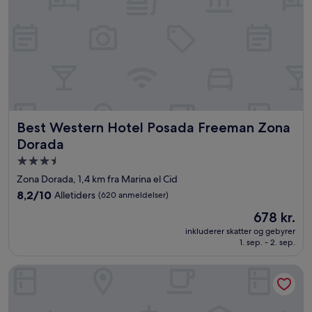
Best Western Hotel Posada Freeman Zona Dorada
Best Western Hotel Posada Freeman Zona
Dorada
3.5-
stjernet
Zona Dorada, 1,4 km fra Marina el Cid
overnatningssted
8.2
8,2/10
Alletiders
(620 anmeldelser)
ud
Prisen
678 kr.
af
er
10,
inkluderer skatter og gebyrer
678 kr.
1. sep. - 2. sep.
Alletiders,
(620
anmeldelser)
City Express by Marriott Mazatlán