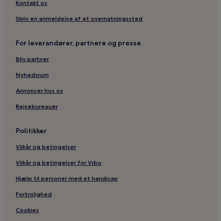
Kontakt os
Hoteller i nærheden af Mazatlán Malecón
Hoteller i nærheden af Punta Camaron-stranden
Skriv en anmeldelse af et overnatningssted
Lejlighedshoteller i Mazatlán
For leverandører, partnere og presse
Luksushoteller i Mazatlán
Bliv partner
Hoteller i Mazatlán
Nyhedsrum
Hoteller i Zona Dorada
Annoncer hos os
Hoteller i Juárez Benito
Rejsebureauer
Hoteller i Las Mañanitas
Resorter i Mazatlán
Politikker
Hoteller i nærheden af El Mirador Udkigspost
Vilkår og betingelser
Hoteller i nærheden af El Cid Golf- og Countryklub
Vilkår og betingelser for Vrbo
Hoteller i Ferrocarrilera
Hjælp til personer med et handicap
Fortrolighed
Cookies