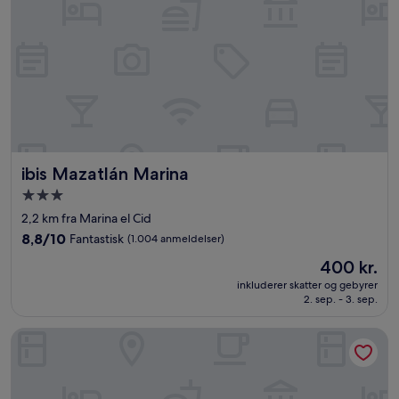
ibis Mazatlán Marina
ibis Mazatlán Marina
3.0-
stjernet
2,2 km fra Marina el Cid
overnatningssted
8.8
8,8/10
Fantastisk
(1.004 anmeldelser)
ud
Prisen
400 kr.
af
er
10,
inkluderer skatter og gebyrer
400 kr.
2. sep. - 3. sep.
Fantastisk,
(1.004
anmeldelser)
Best Western Hotel Posada Freeman Zona Dorada