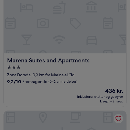
Marena Suites and Apartments
Marena Suites and Apartments
3.0-
stjernet
Zona Dorada, 0,9 km fra Marina el Cid
overnatningssted
9.2
9,2/10
Fremragende
(642 anmeldelser)
ud
Prisen
436 kr.
af
er
10,
inkluderer skatter og gebyrer
436 kr.
1. sep. - 2. sep.
Fremragende,
(642
anmeldelser)
ibis Mazatlán Marina