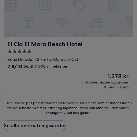
El Cid El Moro Beach Hotel
El Cid El Moro Beach Hotel
5.0-
stjernet
Zona Dorada, 1,2 km fra Marina el Cid
overnatningssted
7.8
7,8/10
Godt
(1.000 anmeldelser)
ud
Prisen
1.378 kr.
af
er
10,
inkluderer skatter og gebyrer
1.378 kr.
31. aug. - 1. sep.
Godt,
(1.000
anmeldelser)
Den
Den laveste pris pr. nat baseret på to voksne for én nat, som er fundet inden
for de seneste 24 timer. Priser og tilgængelighed kan ændres uden varsel.
laveste
Yderligere vilkår kan gælde.
pris
pr.
nat
Se alle overnatningssteder
baseret
på