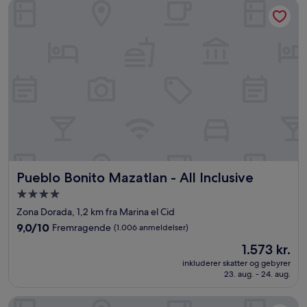
anmeldelser)
Pueblo Bonito Mazatlan - All Inclusive
Pueblo Bonito Mazatlan - All Inclusive
Pueblo Bonito Mazatlan - All Inclusive
4.0-
stjernet
Zona Dorada, 1,2 km fra Marina el Cid
overnatningssted
9.0
9,0/10
Fremragende
(1.006 anmeldelser)
ud
Prisen
1.573 kr.
af
er
10,
inkluderer skatter og gebyrer
1.573 kr.
23. aug. - 24. aug.
Fremragende,
(1.006
anmeldelser)
City Express Plus by Marriott Mazatlán