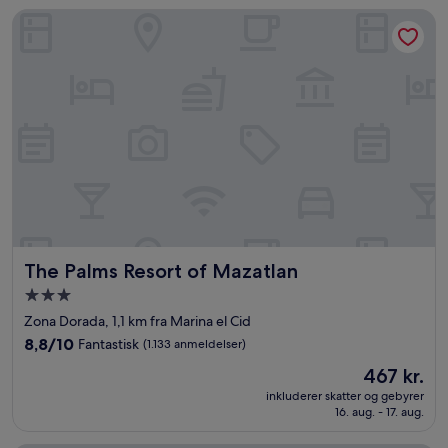
anmeldelser)
The Palms Resort of Mazatlan
The Palms Resort of Mazatlan
The Palms Resort of Mazatlan
3.0-
stjernet
Zona Dorada, 1,1 km fra Marina el Cid
overnatningssted
8.8
8,8/10
Fantastisk
(1.133 anmeldelser)
ud
Prisen
467 kr.
af
er
10,
inkluderer skatter og gebyrer
467 kr.
16. aug. - 17. aug.
Fantastisk,
(1.133