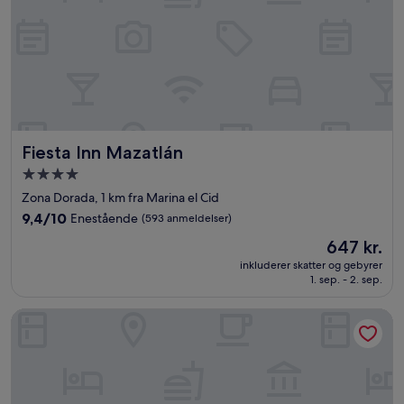
Fiesta Inn Mazatlán
Fiesta Inn Mazatlán
4.0-
stjernet
Zona Dorada, 1 km fra Marina el Cid
overnatningssted
9.4
9,4/10
Enestående
(593 anmeldelser)
ud
Prisen
647 kr.
af
er
10,
inkluderer skatter og gebyrer
647 kr.
1. sep. - 2. sep.
Enestående,
(593
anmeldelser)
El Cid Castilla Beach Hotel - All Inclusive