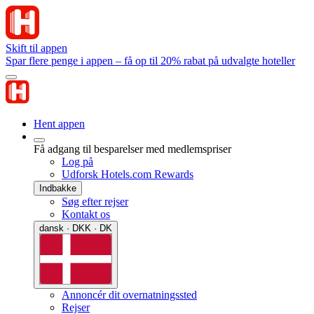
Skift til appen
Spar flere penge i appen – få op til 20% rabat på udvalgte hoteller
Hent appen
Få adgang til besparelser med medlemspriser
Log på
Udforsk Hotels.com Rewards
Indbakke
Søg efter rejser
Kontakt os
dansk · DKK · DK
Annoncér dit overnatningssted
Rejser