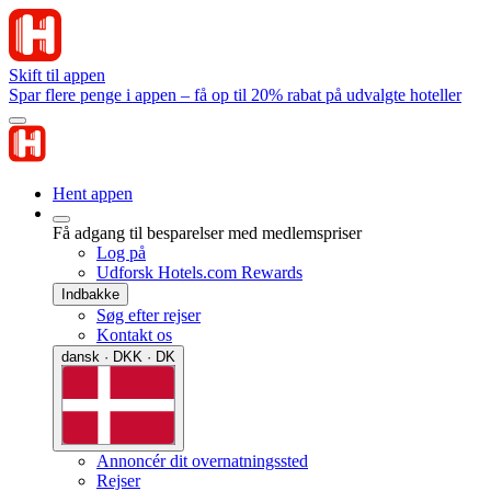
Skift til appen
Spar flere penge i appen – få op til 20% rabat på udvalgte hoteller
Hent appen
Få adgang til besparelser med medlemspriser
Log på
Udforsk Hotels.com Rewards
Indbakke
Søg efter rejser
Kontakt os
dansk · DKK · DK
Annoncér dit overnatningssted
Rejser