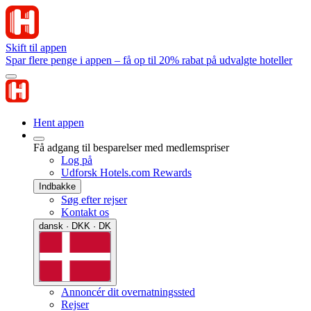
Skift til appen
Spar flere penge i appen – få op til 20% rabat på udvalgte hoteller
Hent appen
Få adgang til besparelser med medlemspriser
Log på
Udforsk Hotels.com Rewards
Indbakke
Søg efter rejser
Kontakt os
dansk · DKK · DK
Annoncér dit overnatningssted
Rejser