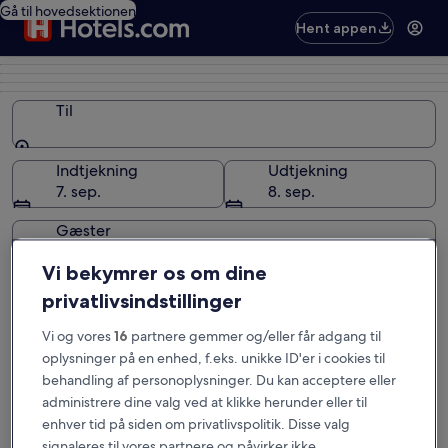
Gå til hovedsektionen
Hent appen
Til
Til
Indtjekning
Udtjekning
7. sep.
8. sep.
Gæster
1 værelse, 2 rejsende
Vi bekymrer os om dine
privatlivsindstillinger
Søg
Vi og vores
16
partnere gemmer og/eller får adgang til
Velkommen til Hotels.com
oplysninger på en enhed, f.eks. unikke ID'er i cookies til
behandling af personoplysninger. Du kan acceptere eller
administrere dine valg ved at klikke herunder eller til
Hotels.com® tilbyder reservationstjenester gennem sit eget
enhver tid på siden om privatlivspolitik. Disse valg
netværk af lokale hjemmesider.
signaleres til vores partnere og påvirker ikke