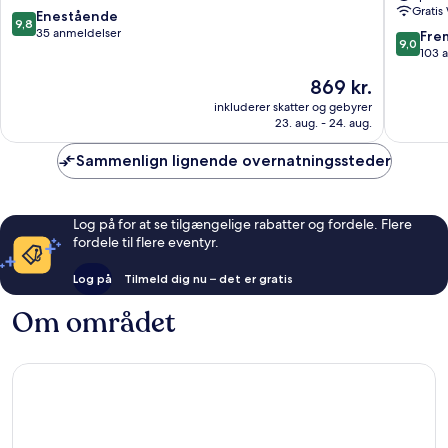
Gratis
Maurienne
Hotel
9.8
Enestående
9,8
Saint-
Restaur
ud
35 anmeldelser
9.0
Fre
9,0
Jean-
&
af
ud
103 
de-
Spa
10,
af
Prisen
869 kr.
Maurienne
Saint-
Enestående,
10,
er
Jean-
35
Fremrag
inkluderer skatter og gebyrer
869 kr.
de-
anmeldelser
23. aug. - 24. aug.
103
Maurien
anmelde
Sammenlign lignende overnatningssteder
Log på for at se tilgængelige rabatter og fordele. Flere
fordele til flere eventyr.
Log på
Tilmeld dig nu – det er gratis
Om området