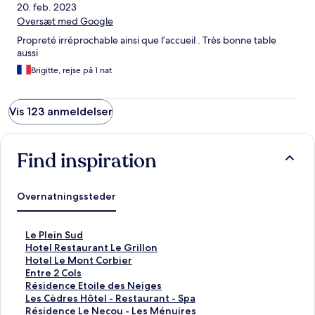
20. feb. 2023
Oversæt med Google
Propreté irréprochable ainsi que l’accueil . Très bonne table
aussi
Brigitte, rejse på 1 nat
Vis 123 anmeldelser
Find inspiration
Overnatningssteder
L
Le Plein Sud
i
L
Hotel Restaurant Le Grillon
n
i
L
Hotel Le Mont Corbier
k
n
i
L
Entre 2 Cols
å
k
n
i
L
Résidence Etoile des Neiges
b
å
k
n
i
L
Les Cèdres Hôtel - Restaurant - Spa
n
b
å
k
n
i
L
Résidence Le Necou - Les Ménuires