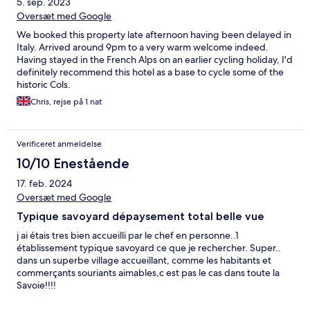
5. sep. 2023
Oversæt med Google
We booked this property late afternoon having been delayed in
Italy. Arrived around 9pm to a very warm welcome indeed.
Having stayed in the French Alps on an earlier cycling holiday, I'd
definitely recommend this hotel as a base to cycle some of the
historic Cols.
Chris, rejse på 1 nat
Verificeret anmeldelse
10/10 Enestående
17. feb. 2024
Oversæt med Google
Typique savoyard dépaysement total belle vue
j ai étais tres bien accueilli par le chef en personne..1
établissement typique savoyard ce que je rechercher. Super..
dans un superbe village accueillant, comme les habitants et
commerçants souriants aimables,c est pas le cas dans toute la
Savoie!!!!