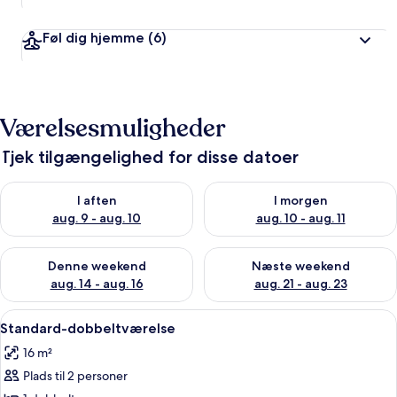
Føl dig hjemme
(6)
Værelsesmuligheder
Tjek tilgængelighed for disse datoer
Tjek tilgængelighed for i aften aug. 9 - aug. 10
Tjek tilgængelighed for i morg
I aften
I morgen
aug. 9 - aug. 10
aug. 10 - aug. 11
Tjek tilgængelighed for denne weekend aug. 14 - aug. 16
Tjek tilgængelighed for næste
Denne weekend
Næste weekend
aug. 14 - aug. 16
aug. 21 - aug. 23
Indlæs
Et soveværelse med en stor seng, sen
4
Standard-dobbeltværelse
alle
16 m²
billeder
Plads til 2 personer
af