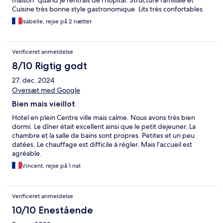
maison" quand je rentrais de l'hôpital. Structure familiale et
Cuisine très bonne style gastronomique. Lits très confortables
Isabelle, rejse på 2 nætter
Verificeret anmeldelse
8/10 Rigtig godt
27. dec. 2024
Oversæt med Google
Bien mais vieillot
Hotel en plein Centre ville mais calme. Nous avons très bien
dormi. Le dîner était excellent ainsi que le petit dejeuner. La
chambre et la salle de bains sont propres. Petites et un peu
datées. Le chauffage est difficile à régler. Mais l’accueil est
agréable.
Vincent, rejse på 1 nat
Verificeret anmeldelse
10/10 Enestående