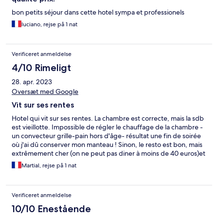
bon petits séjour dans cette hotel sympa et professionels
luciano, rejse på 1 nat
Verificeret anmeldelse
4/10 Rimeligt
28. apr. 2023
Oversæt med Google
Vit sur ses rentes
Hotel qui vit sur ses rentes. La chambre est correcte, mais la sdb
est vieillotte. Impossible de régler le chauffage de la chambre -
un convecteur grille-pain hors d'âge- résultat une fin de soirée
où j'ai dû conserver mon manteau ! Sinon, le resto est bon, mais
extrêmement cher (on ne peut pas diner à moins de 40 euros)et
pas très généreux sur les quantités. Bref, rapport qualité/prix
Martial, rejse på 1 nat
pas génial.
Verificeret anmeldelse
10/10 Enestående