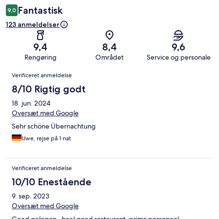
Fantastisk
9,0
123 anmeldelser
9,4
8,4
9,6
Rengøring
Området
Service og personale
Anmeldelser
Verificeret anmeldelse
8/10 Rigtig godt
18. jun. 2024
Oversæt med Google
Sehr schöne Übernachtung
Uwe, rejse på 1 nat
Verificeret anmeldelse
10/10 Enestående
9. sep. 2023
Oversæt med Google