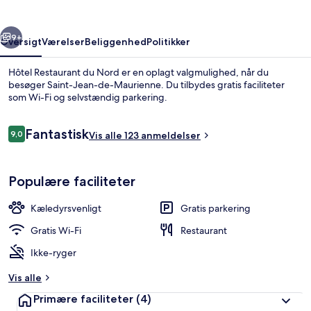
rige
Næste
9+
Oversigt
Værelser
Beliggenhed
Politikker
Hôtel Restaurant du Nord er en oplagt valgmulighed, når du
besøger Saint-Jean-de-Maurienne. Du tilbydes gratis faciliteter
som Wi-Fi og selvstændig parkering.
Anmeldelser
Fantastisk
9,0
Vis alle 123 anmeldelser
9,0 ud af 10.
Populære faciliteter
Kontinental morgenmad hver dag mo
Kæledyrsvenligt
Gratis parkering
Gratis Wi-Fi
Restaurant
Ikke-ryger
Vis alle
Primære faciliteter
(4)