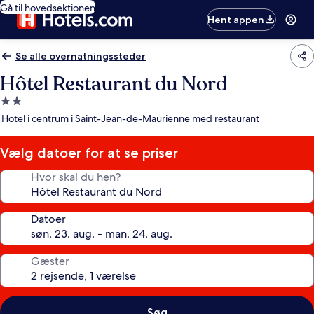
Gå til hovedsektionen
Hent appen
Se alle overnatningssteder
Hôtel Restaurant du Nord
2.0-
stjernet
Hotel i centrum i Saint-Jean-de-Maurienne med restaurant
overnatningssted
Vælg datoer for at se priser
Hvor skal du hen?
Datoer
Gæster
Søg