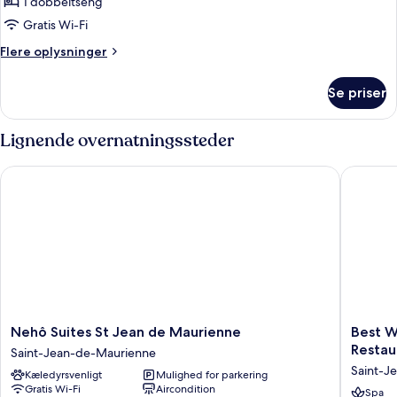
Standard-
1 dobbeltseng
dobbeltværelse
Gratis Wi-Fi
Flere
Flere oplysninger
oplysninger
om
Se priser
Standard-
dobbeltværelse
Lignende overnatningssteder
Nehô Suites St Jean de Maurienne
Best Wes
Nehô
Best
Nehô Suites St Jean de Maurienne
Best W
Suites
Western
Restau
Saint-Jean-de-Maurienne
St
Coeur
Saint-J
Kæledyrsvenligt
Mulighed for parkering
Jean
de
Gratis Wi-Fi
Aircondition
de
Maurien
Spa