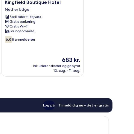
Kingfield
Kingfield Boutique Hotel
Boutique
Nether Edge
Hotel
Faciliteter til tøjvask
Nether
Gratis parkering
Edge
Gratis Wi-Fi
Loungeområde
6.0
6,0
8 anmeldelser
ud
af
10,
Prisen
683 kr.
8
er
anmeldelser
inkluderer skatter og gebyrer
683 kr.
10. aug. - 11. aug.
Log på
Tilmeld dig nu – det er gratis