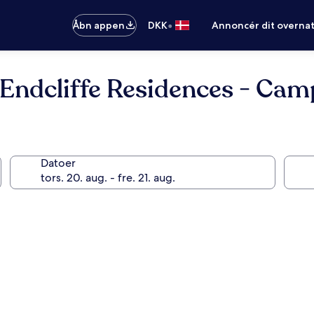
•
Åbn appen
DKK
Annoncér dit overna
d, Endcliffe Residences - 
Datoer