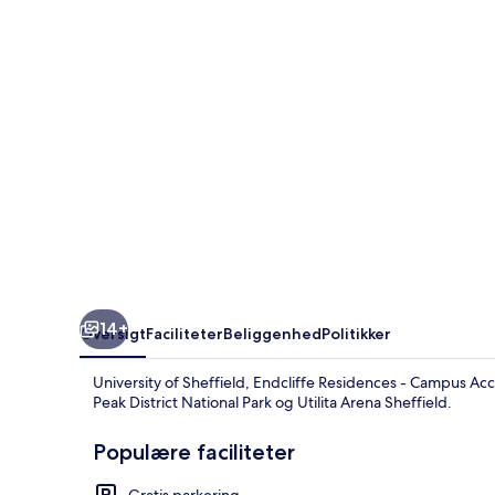
Residences
-
Campus
Accommodation
14+
Oversigt
Faciliteter
Beliggenhed
Politikker
University of Sheffield, Endcliffe Residences - Campus A
Peak District National Park og Utilita Arena Sheffield.
Populære faciliteter
Gratis parkering