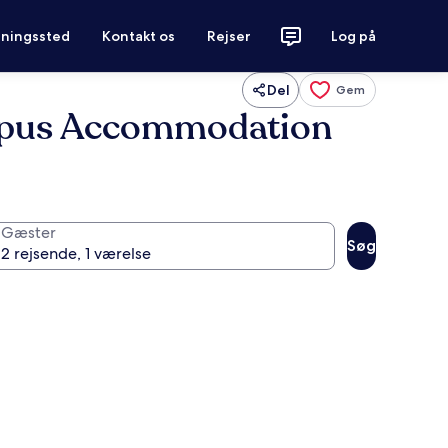
tningssted
Kontakt os
Rejser
Log på
Del
Gem
Campus Accommodation
Gæster
Søg