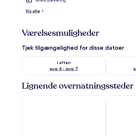
Vis alle
Udendørsom
Værelsesmuligheder
Tjek tilgængelighed for disse datoer
Tjek tilgængelighed for i aften aug. 6 - aug. 7
Tjek tilgænge
I aften
aug. 6 - aug. 7
a
Lignende overnatningssteder
ibis Budget Sheffield Centre St Marys Gate
Halifax Hall