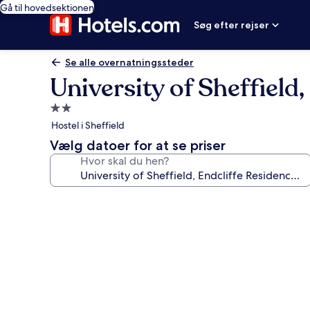
Gå til hovedsektionen
Søg efter rejser
Se alle overnatningssteder
University of Sheffiel
2.0-
stjernet
Hostel i Sheffield
overnatningssted
Vælg datoer for at se priser
Hvor skal du hen?
Billedgalleri
for
University
of
Sheffield,
Endcliffe