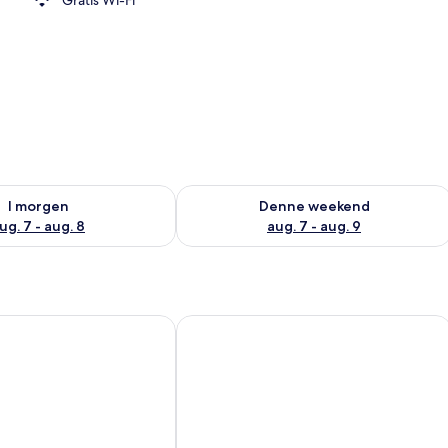
råde
lighed for i morgen aug. 7 - aug. 8
Tjek tilgængelighed for denne weeken
I morgen
Denne weekend
ug. 7 - aug. 8
aug. 7 - aug. 9
ibis Sheffield City