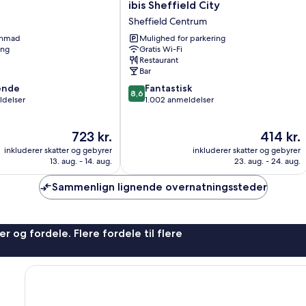
ibis
ibis Sheffield City
Sheffield
Sheffield Centrum
City
enmad
Mulighed for parkering
Sheffield
ing
Gratis Wi-Fi
Centrum
Restaurant
Bar
8.6
ende
Fantastisk
8,6
ud
ldelser
1.002 anmeldelser
af
10,
Prisen
Prisen
723 kr.
414 kr.
,
Fantastisk,
er
er
1.002
inkluderer skatter og gebyrer
inkluderer skatter og gebyrer
723 kr.
414 kr.
anmeldelser
13. aug. - 14. aug.
23. aug. - 24. aug.
Sammenlign lignende overnatningssteder
r og fordele. Flere fordele til flere