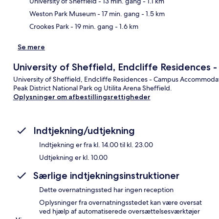
University of Sheffield
- 13 min. gang
- 1.1 km
Weston Park Museum
- 17 min. gang
- 1.5 km
Crookes Park
- 19 min. gang
- 1.6 km
Se mere
University of Sheffield, Endcliffe Residence
University of Sheffield, Endcliffe Residences - Campus Accommodat
Peak District National Park og Utilita Arena Sheffield.
Oplysninger om afbestillingsrettigheder
Indtjekning/udtjekning
Indtjekning er fra kl. 14.00 til kl. 23.00
Udtjekning er kl. 10.00
Særlige indtjekningsinstruktioner
Dette overnatningssted har ingen reception
Oplysninger fra overnatningsstedet kan være oversat
ved hjælp af automatiserede oversættelsesværktøjer