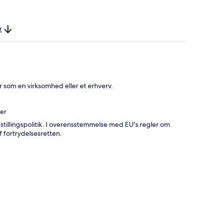
r
r som en virksomhed eller et erhverv.
ver
estillingspolitik. I overensstemmelse med EU's regler om
f fortrydelsesretten.