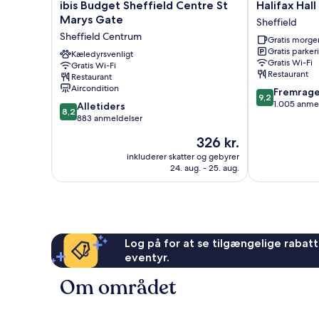
ibis
Halifax
ibis Budget Sheffield Centre St
Halifax Hall
Budget
Hall
Marys Gate
Sheffield
Sheffield
Sheffield
Sheffield Centrum
Gratis morg
Centre
Gratis parker
St
Kæledyrsvenligt
Gratis Wi-Fi
Gratis Wi-Fi
Marys
Restaurant
Restaurant
Gate
Aircondition
9.2
Fremrag
Sheffield
9,2
ud
1.005 anme
8.2
Centrum
Alletiders
8,2
af
ud
883 anmeldelser
10,
af
Prisen
326 kr.
Fremragende
10,
er
1.005
Alletiders,
inkluderer skatter og gebyrer
326 kr.
anmeldelser
24. aug. - 25. aug.
883
anmeldelser
Log på for at se tilgængelige rabatte
eventyr.
Om området