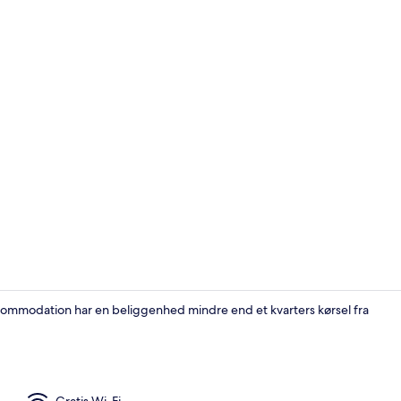
Håndklæder
ccommodation har en beliggenhed mindre end et kvarters kørsel fra
Reception
Gratis Wi-Fi