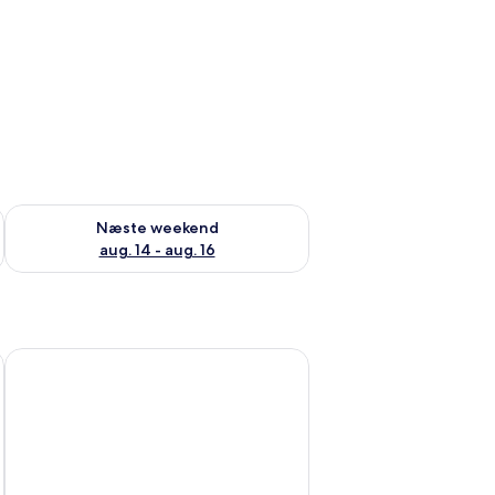
d aug. 7 - aug. 9
Tjek tilgængelighed for næste weekend aug. 14 - aug. 16
Næste weekend
aug. 14 - aug. 16
Kingfield Boutique Hotel