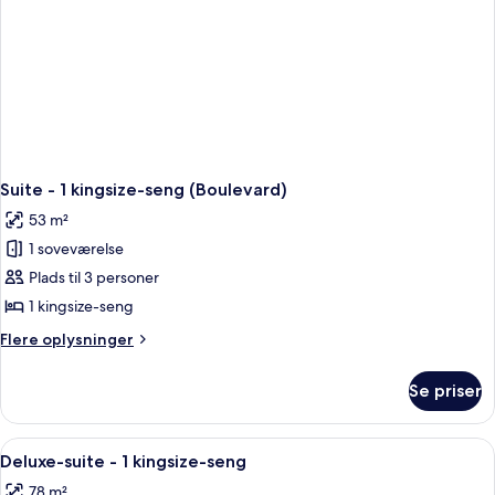
Suite - 1 kingsize-seng (Boulevard)
53 m²
1 soveværelse
Plads til 3 personer
1 kingsize-seng
Flere
Flere oplysninger
oplysninger
om
Se priser
Suite
-
1
Indlæs
En rummelig opholdsstue med en stor h
3
kingsize-
Deluxe-suite - 1 kingsize-seng
alle
seng
78 m²