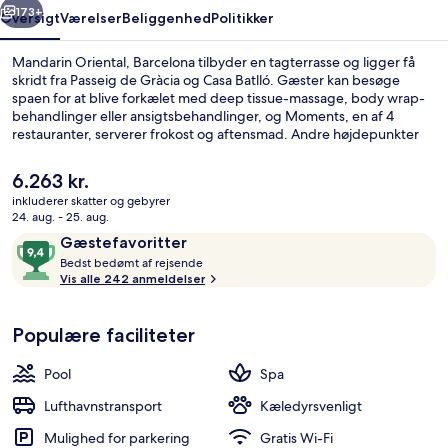
173+
Oversigt
Værelser
Beliggenhed
Politikker
Mandarin Oriental, Barcelona tilbyder en tagterrasse og ligger få
skridt fra Passeig de Gràcia og Casa Batlló. Gæster kan besøge
spaen for at blive forkælet med deep tissue-massage, body wrap-
behandlinger eller ansigtsbehandlinger, og Moments, en af 4
restauranter, serverer frokost og aftensmad. Andre højdepunkter
på dette hotel med luksusfaciliteter omfatter en indendørs pool, en
udendørs pool og en bar/lounge. Offentlig transport ligger kun en
Den
6.263 kr.
kort gåtur væk: Passeig de Gràcia Metrostation er få skridt derfra og
nuværende
inkluderer skatter og gebyrer
Girona Metrostation ligger 8 minutter væk.
pris
24. aug. - 25. aug.
Suite - 1 kingsize-seng - terrasse | Uds
er
Anmeldelser
9,4
Gæstefavoritter
6.263 kr.
B
ud
Bedst bedømt af rejsende
e
Vis alle 242 anmeldelser
af
d
10,
s
Gæstefavoritter
Populære faciliteter
t
b
Pool
Spa
e
d
Lufthavnstransport
Kæledyrsvenligt
ø
Mulighed for parkering
Gratis Wi-Fi
m