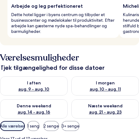
Arbejde og leg perfektioneret
Michel
Dette hotel ligger i byens centrum og tilbyder et
Kulinari
businesscenter og mødelokaler til produktivitet. Efter
herunde
arbejde kan gæsterne nyde spa-behandlinger og
stilful
barmuligheder.
gastrono
Værelsesmuligheder
Tjek tilgængelighed for disse datoer
Tjek tilgængelighed for i aften aug. 9 - aug. 10
Tjek tilgængelighed for i morg
I aften
I morgen
aug. 9 - aug. 10
aug. 10 - aug. 11
Tjek tilgængelighed for denne weekend aug. 14 - aug. 16
Tjek tilgængelighed for næste
Denne weekend
Næste weekend
aug. 14 - aug. 16
aug. 21 - aug. 23
Tilgængelige
Alle værelser
1 seng
2 senge
3+ senge
filtre
for
Viser 17 ud af 17 værelser