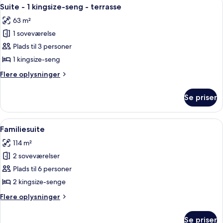
Indlæs
6
1
Suite - 1 kingsize-seng - terrasse
alle
kingsize-
63 m²
seng
billeder
1 soveværelse
af
Suite
Plads til 3 personer
-
1 kingsize-seng
1
Flere
Flere oplysninger
kingsize-
oplysninger
seng
om
Se priser
Suite
-
-
terrasse
1
Indlæs
En person ordner en blomsterbuket.
7
kingsize-
Familiesuite
alle
seng
114 m²
-
billeder
terrasse
2 soveværelser
af
Familiesuite
Plads til 6 personer
2 kingsize-senge
Flere
Flere oplysninger
oplysninger
om
Se priser
Familiesuite