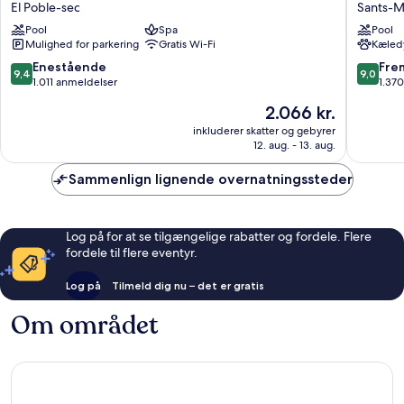
Barcelona
Hotel
El Poble-sec
Sants-M
by
Barcelo
Pool
Spa
Pool
IHG
Sants-
Mulighed for parkering
Gratis Wi-Fi
Kæledy
El
Montjuï
Poble-
9.4
9.0
Enestående
Fre
9,4
9,0
sec
ud
ud
1.011 anmeldelser
1.37
af
af
Prisen
2.066 kr.
10,
10,
er
Enestående,
Fremrag
inkluderer skatter og gebyrer
2.066 kr.
12. aug. - 13. aug.
1.011
1.370
anmeldelser
anmelde
Sammenlign lignende overnatningssteder
Log på for at se tilgængelige rabatter og fordele. Flere
fordele til flere eventyr.
Log på
Tilmeld dig nu – det er gratis
Om området