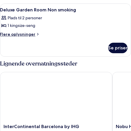
Indlæs
Premium-sengetøj, dundyner, minibar
5
Deluxe Garden Room Non smoking
alle
Plads til 2 personer
billeder
1 kingsize-seng
af
Deluxe
Flere
Flere oplysninger
oplysninger
Garden
om
Room
Se priser
Deluxe
Non
Garden
smoking
Room
Lignende overnatningssteder
Non
smoking
InterContinental Barcelona by IHG
Nobu Hot
InterContinental
Nobu
InterContinental Barcelona by IHG
Nobu H