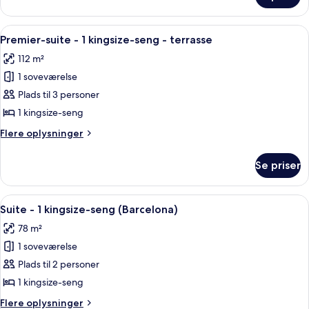
Indlæs
Premium-sengetøj, dundyner, minibar
6
Premier-suite - 1 kingsize-seng - terrasse
alle
112 m²
billeder
1 soveværelse
af
Premier-
Plads til 3 personer
suite
1 kingsize-seng
-
Flere
Flere oplysninger
1
oplysninger
kingsize-
om
Se priser
Premier-
seng
suite
-
-
Indlæs
Suite - 1 kingsize-seng (Barcelona) |
terrasse
9
1
Suite - 1 kingsize-seng (Barcelona)
alle
kingsize-
78 m²
seng
billeder
-
1 soveværelse
af
terrasse
Suite
Plads til 2 personer
-
1 kingsize-seng
1
Flere
Flere oplysninger