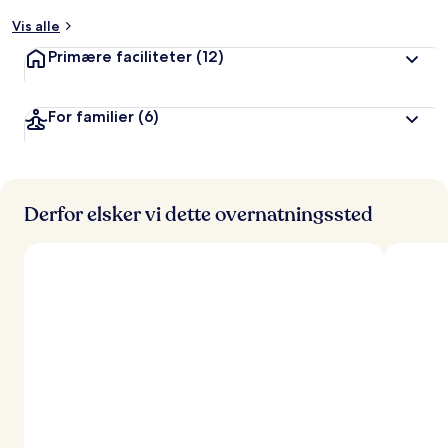
t
Vis alle
a
Primære faciliteter
(12)
f
r
For familier
(6)
e
j
s
e
n
d
Derfor elsker vi dette overnatningssted
e