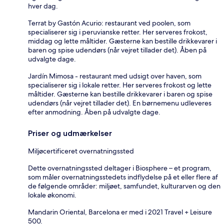
hver dag.
Terrat by Gastón Acurio: restaurant ved poolen, som
specialiserer sig i peruvianske retter. Her serveres frokost,
middag og lette måltider. Gæsterne kan bestille drikkevarer i
baren og spise udendørs (når vejret tillader det). Åben på
udvalgte dage.
Jardín Mimosa - restaurant med udsigt over haven, som
specialiserer sig i lokale retter. Her serveres frokost og lette
måltider. Gæsterne kan bestille drikkevarer i baren og spise
udendørs (når vejret tillader det). En børnemenu udleveres
efter anmodning. Åben på udvalgte dage.
Priser og udmærkelser
Miljøcertificeret overnatningssted
Dette overnatningssted deltager i Biosphere – et program,
som måler overnatningsstedets indflydelse på et eller flere af
de følgende områder: miljøet, samfundet, kulturarven og den
lokale økonomi.
Mandarin Oriental, Barcelona er med i 2021 Travel + Leisure
500.