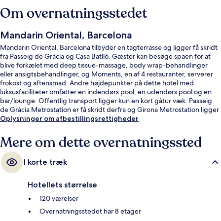
Om overnatningsstedet
Mandarin Oriental, Barcelona
Mandarin Oriental, Barcelona tilbyder en tagterrasse og ligger få skridt
fra Passeig de Gràcia og Casa Batlló. Gæster kan besøge spaen for at
blive forkælet med deep tissue-massage, body wrap-behandlinger
eller ansigtsbehandlinger, og Moments, en af 4 restauranter, serverer
frokost og aftensmad. Andre højdepunkter på dette hotel med
luksusfaciliteter omfatter en indendørs pool, en udendørs pool og en
bar/lounge. Offentlig transport ligger kun en kort gåtur væk: Passeig
de Gràcia Metrostation er få skridt derfra og Girona Metrostation ligger
8 minutter væk.
Oplysninger om afbestillingsrettigheder
Mere om dette overnatningssted
I korte træk
Hotellets størrelse
120 værelser
Overnatningsstedet har 8 etager