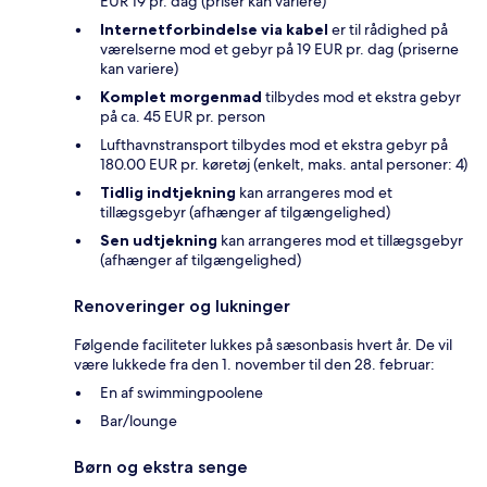
EUR 19 pr. dag (priser kan variere)
Internetforbindelse via kabel
er til rådighed på
værelserne mod et gebyr på 19 EUR pr. dag (priserne
kan variere)
Komplet morgenmad
tilbydes mod et ekstra gebyr
på ca. 45 EUR pr. person
Lufthavnstransport tilbydes mod et ekstra gebyr på
180.00 EUR pr. køretøj (enkelt, maks. antal personer: 4)
Tidlig indtjekning
kan arrangeres mod et
tillægsgebyr (afhænger af tilgængelighed)
Sen udtjekning
kan arrangeres mod et tillægsgebyr
(afhænger af tilgængelighed)
Renoveringer og lukninger
Følgende faciliteter lukkes på sæsonbasis hvert år. De vil
være lukkede fra den 1. november til den 28. februar:
En af swimmingpoolene
Bar/lounge
Børn og ekstra senge