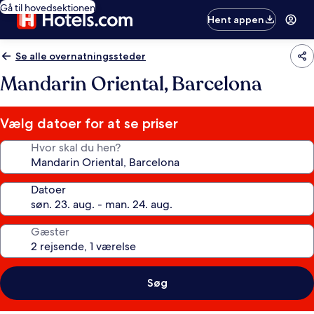
Gå til hovedsektionen
Hent appen
Se alle overnatningssteder
Mandarin Oriental, Barcelona
Vælg datoer for at se priser
Hvor skal du hen?
Datoer
Gæster
Søg