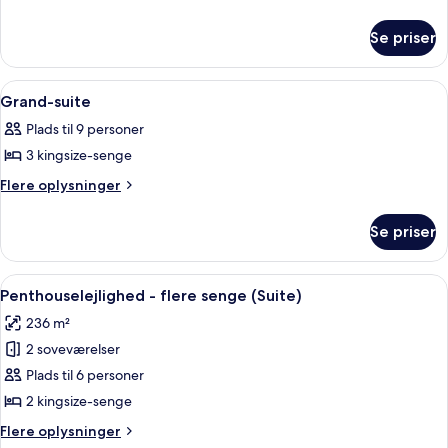
kingsize-
oplysninger
seng
om
Se priser
Suite
(Barcelona)
-
1
Indlæs
Temaværelse for børn
1
kingsize-
Grand-suite
alle
seng
Plads til 9 personer
(Barcelona)
billeder
3 kingsize-senge
af
Grand-
Flere
Flere oplysninger
oplysninger
suite
om
Se priser
Grand-
suite
Indlæs
En moderne stue med en grå sofa, to
2
Penthouselejlighed - flere senge (Suite)
alle
236 m²
billeder
2 soveværelser
af
Penthouselejlighed
Plads til 6 personer
-
2 kingsize-senge
flere
Flere
Flere oplysninger
senge
oplysninger