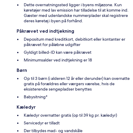
Dette overnatningssted ligger i byens miljøzone. Kun
køretøjer med lav emission har tilladelse til at komme ind.
Gæster med udenlandske nummerplader skal registrere
deres køretøj i byen på forhånd.
Påkrævet ved indtjekning
Depositum med kreditkort, debitkort eller kontanter er
påkrævet for påløbne udgifter
Gyldigt billed-ID kan være påkrævet
Minimumsalder ved indtjekning er 18
Børn
Op til 3 børn (i alderen 12 år eller derunder) kan overnatte
gratis på forældres eller værgers værelse, hvis de
eksisterende sengepladser benyttes
Babysitning*
Kæledyr
Kæledyr overnatter gratis (op til 39 kg pr. kæledyr)
Servicedyr er tilladt
Der tilbydes mad- og vandskåle