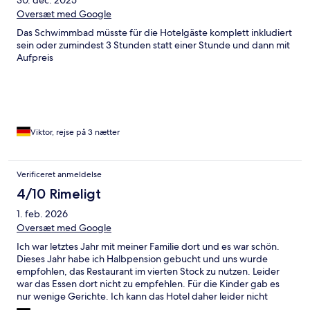
30. dec. 2025
Oversæt med Google
Das Schwimmbad müsste für die Hotelgäste komplett inkludiert
sein oder zumindest 3 Stunden statt einer Stunde und dann mit
Aufpreis
Viktor, rejse på 3 nætter
Verificeret anmeldelse
4/10 Rimeligt
1. feb. 2026
Oversæt med Google
Ich war letztes Jahr mit meiner Familie dort und es war schön.
Dieses Jahr habe ich Halbpension gebucht und uns wurde
empfohlen, das Restaurant im vierten Stock zu nutzen. Leider
war das Essen dort nicht zu empfehlen. Für die Kinder gab es
nur wenige Gerichte. Ich kann das Hotel daher leider nicht
empfehlen und vergebe eine schlechte Bewertung.