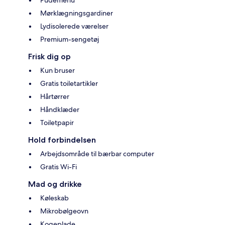
Pudemenu
Mørklægningsgardiner
Lydisolerede værelser
Premium-sengetøj
Frisk dig op
Kun bruser
Gratis toiletartikler
Hårtørrer
Håndklæder
Toiletpapir
Hold forbindelsen
Arbejdsområde til bærbar computer
Gratis Wi-Fi
Mad og drikke
Køleskab
Mikrobølgeovn
Kogeplade