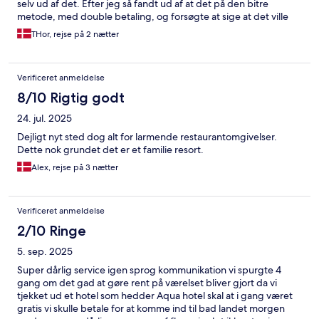
selv ud af det. Efter jeg så fandt ud af at det på den bitre
metode, med double betaling, og forsøgte at sige at det ville
være smart med en god vejledning til andre da vi ikke kunne
THor, rejse på 2 nætter
læse polsk. Var svaret igen vi er ligeglade, ikke vores gesjæft.
Lidt pinligt. I selve hotellet var der naturligvis og positive
oplevelser, men ærgeligt at front desk, virker som om at
Verificeret anmeldelse
udenlandske gæster er til besvær Øv
8/10 Rigtig godt
24. jul. 2025
Dejligt nyt sted dog alt for larmende restaurantomgivelser.
Dette nok grundet det er et familie resort.
Alex, rejse på 3 nætter
Verificeret anmeldelse
2/10 Ringe
5. sep. 2025
Super dårlig service igen sprog kommunikation vi spurgte 4
gang om det gad at gøre rent på værelset bliver gjort da vi
tjekket ud et hotel som hedder Aqua hotel skal at i gang været
gratis vi skulle betale for at komme ind til bad landet morgen