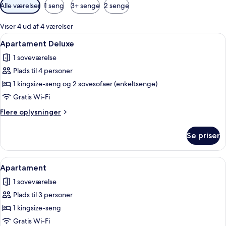
Tilgængelige
Alle værelser
1 seng
3+ senge
2 senge
filtre
for
Viser 4 ud af 4 værelser
værelser
Indlæs
Et hotelværelse med en seng, en sofa, 
6
Apartament Deluxe
alle
1 soveværelse
billeder
Plads til 4 personer
af
Apartament
1 kingsize-seng og 2 sovesofaer (enkeltsenge)
Deluxe
Gratis Wi-Fi
Flere
Flere oplysninger
oplysninger
om
Se priser
Apartament
Deluxe
Indlæs
Et moderne hotelværelse med seng, fje
8
Apartament
alle
1 soveværelse
billeder
Plads til 3 personer
af
Apartament
1 kingsize-seng
Gratis Wi-Fi