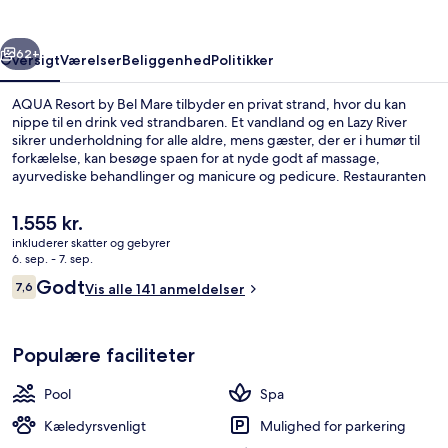
Mare
rige
Næste
62+
Oversigt
Værelser
Beliggenhed
Politikker
AQUA Resort by Bel Mare tilbyder en privat strand, hvor du kan
nippe til en drink ved strandbaren. Et vandland og en Lazy River
sikrer underholdning for alle aldre, mens gæster, der er i humør til
forkælelse, kan besøge spaen for at nyde godt af massage,
ayurvediske behandlinger og manicure og pedicure. Restauranten
er et godt sted at få lidt at spise, og der serveres kølige drinks i
baren/loungen. Der er 2 barer ved poolen og en sauna på dette
Den
1.555 kr.
resort i middelhavsstil samt bekvemmeligheder på værelset som
nuværende
inkluderer skatter og gebyrer
køleskab og mikrobølgeovn.
pris
6. sep. - 7. sep.
Vandland
er
Anmeldelser
Godt
7,6
Vis alle 141 anmeldelser
1.555 kr.
7,6 ud af 10.
Populære faciliteter
Pool
Spa
Kæledyrsvenligt
Mulighed for parkering