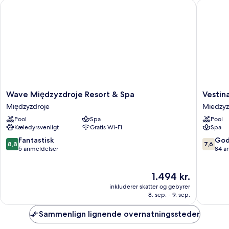
Wave Międzyzdroje Resort & Spa
Vestina 
seng
med
sovesofa
Wave
Vestina
Wave Międzyzdroje Resort & Spa
Vestin
Międzyzdroje
Wellnes
Międzyzdroje
Miedzyz
Resort
Spa
Pool
Spa
Pool
&
Hotel
Kæledyrsvenligt
Gratis Wi-Fi
Spa
Spa
Międzyz
Międzyzdroje
Miedzyz
8.8
7.6
Fantastisk
God
8,8
7,6
ud
ud
5 anmeldelser
84 a
af
af
10,
10,
Prisen
1.494 kr.
Fantastisk,
Godt,
er
5
84
inkluderer skatter og gebyrer
1.494 kr.
anmeldelser
anmelde
8. sep. - 9. sep.
Sammenlign lignende overnatningssteder