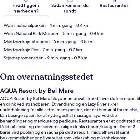
Kort
Hvad ligger i
Sådan kommer du
Restauranter
nærheden?
rundt
Wolin-nationalparken
- 4 min. gang
- 0.4 km
Wolin National Park Museum
- 5 min. gang
- 0.4 km
Miedzyzdroje-stranden
- 6 min. gang
- 0.5 km
Miedzyzdroje Pier
- 7 min. gang
- 0.7 km
Stjernepromenaden
- 9 min. gang
- 0.8 km
Om overnatningsstedet
AQUA Resort by Bel Mare
AQUA Resort by Bel Mare tilbyder en privat strand, hvor du kan nippe til
en drink ved strandbaren. Et vandland og en Lazy River sikrer
underholdning for alle aldre, mens gæster, der er i humør til forkælelse,
kan besøge spaen for at nyde godt af massage, ayurvediske
behandlinger og manicure og pedicure. Restauranten er et godt sted at
få lidt at spise, og der serveres kølige drinks i baren/loungen. Der er 2
barer ved poolen og en sauna på dette resort i middelhavsstil samt
bekvemmeligheder på værelset som køleskab og mikrobølgeovn.