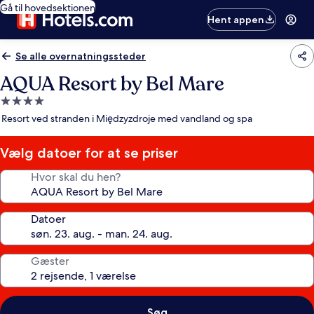
Gå til hovedsektionen
Hent appen
Se alle overnatningssteder
AQUA Resort by Bel Mare
4.0-
stjernet
Resort ved stranden i Międzyzdroje med vandland og spa
overnatningssted
Vælg datoer for at se priser
Hvor skal du hen?
Datoer
Gæster
Søg