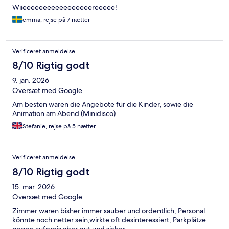
Wifi virkede heller ikke aldrig som der ellers stod både var
Wiieeeeeeeeeeeeeeeeereeeee!
tilgængeligt i fælles områder og på værelserne. Tv’et på
værelset virkede heller ikke. Et pænt hotel og tydeligt det var
emma, rejse på 7 nætter
nyt. Men helt klart mest egnet til småbørnsfamilier. Vi følte os
generelt snydt og fik ikke den valuta som vi havde set på
Hotels.com.
Verificeret anmeldelse
8/10 Rigtig godt
9. jan. 2026
Oversæt med Google
Am besten waren die Angebote für die Kinder, sowie die
Animation am Abend (Minidisco)
Stefanie, rejse på 5 nætter
Verificeret anmeldelse
8/10 Rigtig godt
15. mar. 2026
Oversæt med Google
Zimmer waren bisher immer sauber und ordentlich, Personal
könnte noch netter sein,wirkte oft desinteressiert, Parkplätze