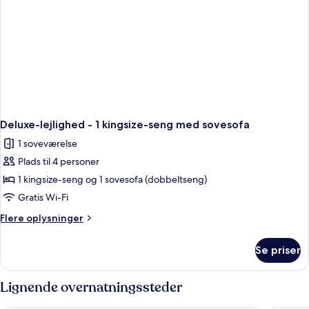
Deluxe-lejlighed - 1 kingsize-seng med sovesofa
1 soveværelse
Plads til 4 personer
1 kingsize-seng og 1 sovesofa (dobbeltseng)
Gratis Wi-Fi
Flere
Flere oplysninger
oplysninger
om
Se priser
Deluxe-
lejlighed
-
Lignende overnatningssteder
1
kingsize-