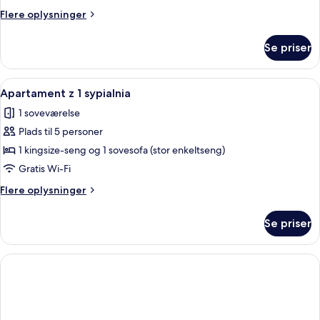
Flere
Flere oplysninger
oplysninger
om
Se priser
Apartament
Indlæs
Et moderne hotelværelse med trægulv, 
8
Apartament z 1 sypialnia
alle
1 soveværelse
billeder
Plads til 5 personer
af
Apartament
1 kingsize-seng og 1 sovesofa (stor enkeltseng)
z
Gratis Wi-Fi
1
Flere
Flere oplysninger
sypialnia
oplysninger
om
Se priser
Apartament
z
1
sypialnia