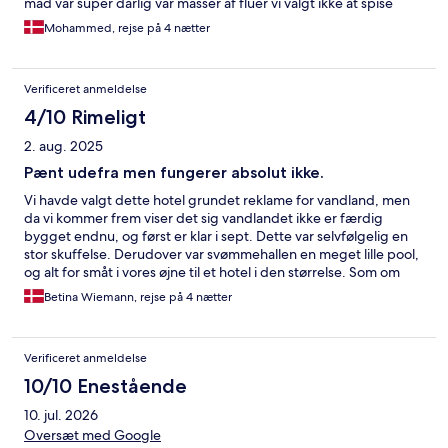
mad var super dårlig var masser af fluer vi valgt ikke at spise
begrund af hyggejerne årsag der
Mohammed, rejse på 4 nætter
Verificeret anmeldelse
4/10 Rimeligt
2. aug. 2025
Pænt udefra men fungerer absolut ikke.
Vi havde valgt dette hotel grundet reklame for vandland, men
da vi kommer frem viser det sig vandlandet ikke er færdig
bygget endnu, og først er klar i sept. Dette var selvfølgelig en
stor skuffelse. Derudover var svømmehallen en meget lille pool,
og alt for småt i vores øjne til et hotel i den størrelse. Som om
der generelt var for mange mennesker ift. hvad fælles
Betina Wiemann, rejse på 4 nætter
faciliteterne kunne bære. Man kunne slet ikke være i poolen, da
der ikke var plads. Max plads til 20 personer ad gangen hvis
man ikke skal ramme hinanden i vandet. Og det er nok for højt
Verificeret anmeldelse
sat. Vi havde tilkøbt morgenmad. Her var akustikken forfærdelig
ift. de mange mennesker. Der var utrolig meget larm, og slet
10/10 Enestående
ikke afslappende som ferie. Børn i alle aldre forsynede sig i
10. jul. 2026
morgenmadsbuffetten, hvilket ikke er særlig hygiejnisk. Æg og
bacon var slet ikke ordentlig tilberedt og meget uappetitlig,
Oversæt med Google