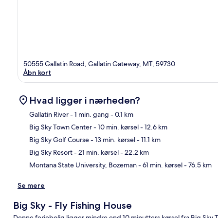
50555 Gallatin Road, Gallatin Gateway, MT, 59730
Åbn kort
Hvad ligger i nærheden?
Gallatin River
- 1 min. gang
- 0.1 km
Big Sky Town Center
- 10 min. kørsel
- 12.6 km
Kor
Big Sky Golf Course
- 13 min. kørsel
- 11.1 km
Big Sky Resort
- 21 min. kørsel
- 22.2 km
Montana State University, Bozeman
- 61 min. kørsel
- 76.5 km
Se mere
Big Sky - Fly Fishing House
Denne feriebolig ligger mindre end 10 minutters kørsel fra Big Sky 