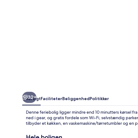
Fly
Fishing
House
32+
Oversigt
Faciliteter
Beliggenhed
Politikker
Denne feriebolig ligger mindre end 10 minutters kørsel fra
ned i gear, og gratis fordele som Wi-Fi, selvstændig parke
tilbyder et køkken, en vaskemaskine/tørretumbler og en p
Hele boligen