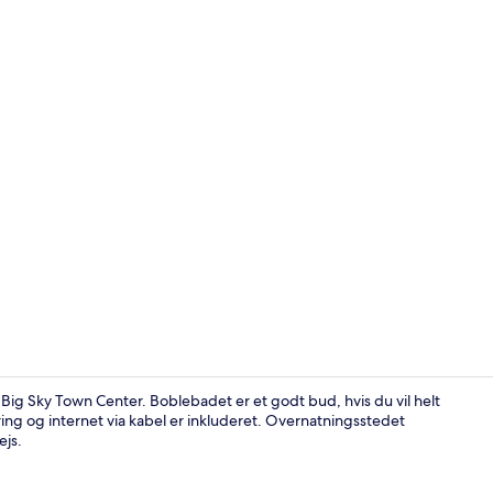
Spisning på 
 Big Sky Town Center. Boblebadet er et godt bud, hvis du vil helt
ring og internet via kabel er inkluderet. Overnatningsstedet
ejs.
Fladskærms-t