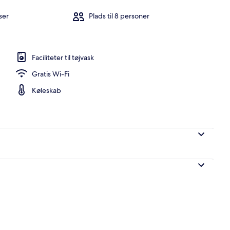
ser
Plads til 8 personer
værelset
Faciliteter til tøjvask
Gratis Wi-Fi
Køleskab