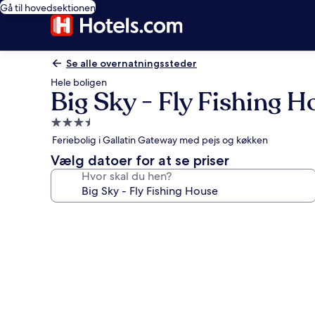
Gå til hovedsektionen
Se alle overnatningssteder
Hele boligen
Big Sky - Fly Fishing H
3.5-
stjernet
Feriebolig i Gallatin Gateway med pejs og køkken
overnatningssted
Vælg datoer for at se priser
Hvor skal du hen?
Billedgalleri
for
Big
Sky
-