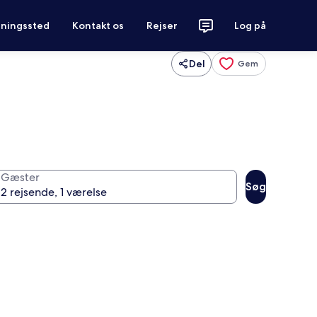
tningssted
Kontakt os
Rejser
Log på
Del
Gem
Gæster
Søg