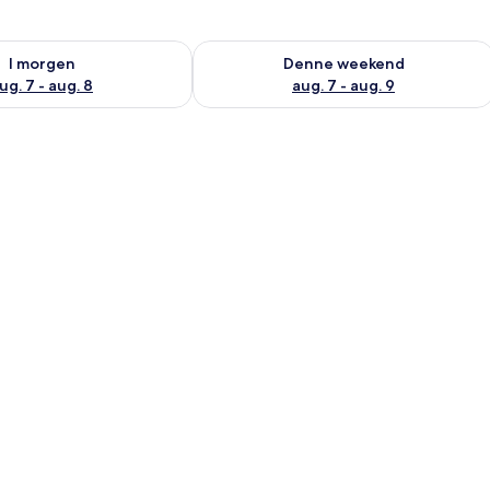
lighed for i morgen aug. 7 - aug. 8
Tjek tilgængelighed for denne weeken
I morgen
Denne weekend
ug. 7 - aug. 8
aug. 7 - aug. 9