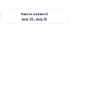
d aug. 7 - aug. 9
Tjek tilgængelighed for næste weekend aug. 14 - aug. 16
Næste weekend
aug. 14 - aug. 16