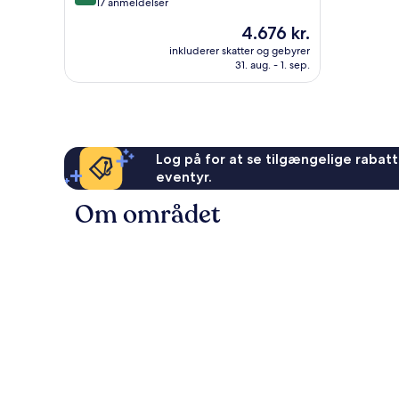
ud
17 anmeldelser
af
Prisen
4.676 kr.
10,
er
Enestående,
inkluderer skatter og gebyrer
4.676 kr.
31. aug. - 1. sep.
17
anmeldelser
Log på for at se tilgængelige rabatte
eventyr.
Om området