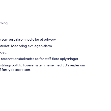
kning
r som en virksomhed eller et erhverv.
sstedet. Medbring evt. egen alarm.
edet.
reservationsbekræftelse for at få flere oplysninger.
estillingspolitik. I overensstemmelse med EU's regler om
f fortrydelsesretten.