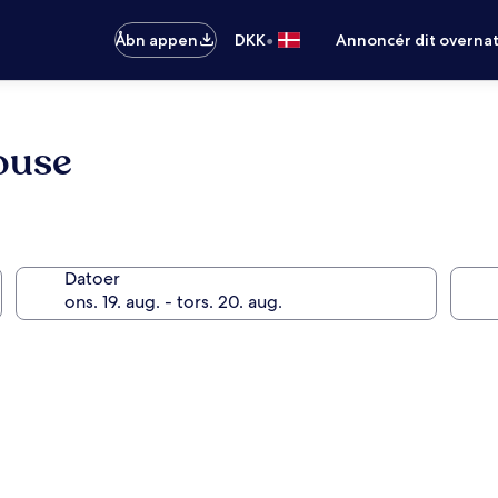
•
Åbn appen
DKK
Annoncér dit overna
ouse
Datoer