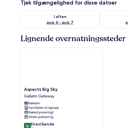
Tjek tilgængelighed for disse datoer
Tjek tilgængelighed for i aften aug. 6 - aug. 7
Tjek tilgænge
I aften
aug. 6 - aug. 7
a
Lignende overnatningssteder
Aspects Big Sky
Aspects
Aspects Big Sky
Big
Gallatin Gateway
Sky
Køkken
Gallatin
Faciliteter til tøjvask
Gateway
Kæledyrsvenligt
Gratis parkering
10.0
Enestående
10