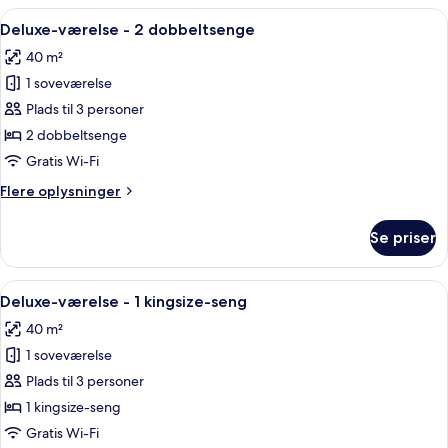
værelser
Indlæs
Et moderne hotelværelse med to senge, 
8
Deluxe-værelse - 2 dobbeltsenge
alle
40 m²
billeder
1 soveværelse
af
Deluxe-
Plads til 3 personer
værelse
2 dobbeltsenge
-
Gratis Wi-Fi
2
Flere
Flere oplysninger
dobbeltsenge
oplysninger
om
Se priser
Deluxe-
værelse
-
Indlæs
Et moderne hotelværelse med en stor se
9
2
Deluxe-værelse - 1 kingsize-seng
alle
dobbeltsenge
40 m²
billeder
1 soveværelse
af
Deluxe-
Plads til 3 personer
værelse
1 kingsize-seng
-
Gratis Wi-Fi