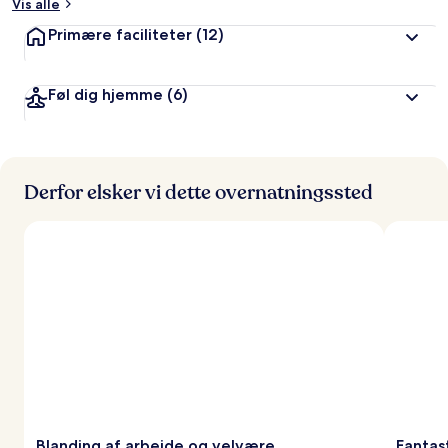
Vis alle
Primære faciliteter
(12)
Føl dig hjemme
(6)
Derfor elsker vi dette overnatningssted
Blanding af arbejde og velvære
Fantas