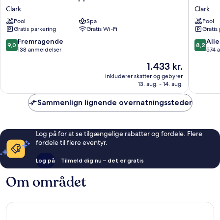
Clark
Hotel
Clark
Clark
Philippines
Clark
Pool
Spa
Pool
Clark
Clark
Gratis parkering
Gratis Wi-Fi
Gratis
9.0
8.2
Fremragende
Alle
9,0
8,2
ud
ud
138 anmeldelser
574 
af
af
Prisen
1.433 kr.
10,
10,
er
Fremragende,
Alletider
inkluderer skatter og gebyrer
1.433 kr.
13. aug. - 14. aug.
138
574
anmeldelser
anmelde
Sammenlign lignende overnatningssteder
Log på for at se tilgængelige rabatter og fordele. Flere
fordele til flere eventyr.
Log på
Tilmeld dig nu – det er gratis
Om området