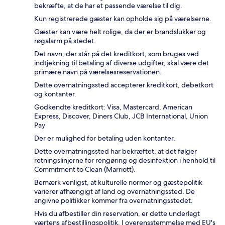
bekræfte, at de har et passende værelse til dig.
Kun registrerede gæster kan opholde sig på værelserne.
Gæster kan være helt rolige, da der er brandslukker og
røgalarm på stedet.
Det navn, der står på det kreditkort, som bruges ved
indtjekning til betaling af diverse udgifter, skal være det
primære navn på værelsesreservationen.
Dette overnatningssted accepterer kreditkort, debetkort
og kontanter.
Godkendte kreditkort: Visa, Mastercard, American
Express, Discover, Diners Club, JCB International, Union
Pay
Der er mulighed for betaling uden kontanter.
Dette overnatningssted har bekræftet, at det følger
retningslinjerne for rengøring og desinfektion i henhold til
Commitment to Clean (Marriott).
Bemærk venligst, at kulturelle normer og gæstepolitik
varierer afhængigt af land og overnatningssted. De
angivne politikker kommer fra overnatningsstedet.
Hvis du afbestiller din reservation, er dette underlagt
værtens afbestillingspolitik. I overensstemmelse med EU's