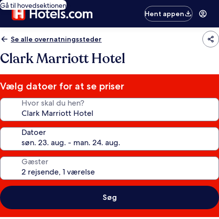
Gå til hovedsektionen
Hent appen
Se alle overnatningssteder
Clark Marriott Hotel
Vælg datoer for at se priser
Hvor skal du hen?
Datoer
Gæster
Søg