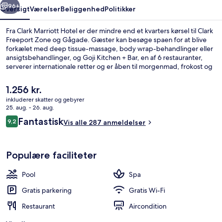
96+
Oversigt
Værelser
Beliggenhed
Politikker
Fra Clark Marriott Hotel er der mindre end et kvarters kørsel til Clark
Freeport Zone og Gågade. Gæster kan besøge spaen for at blive
forkælet med deep tissue-massage, body wrap-behandlinger eller
ansigtsbehandlinger, og Goji Kitchen + Bar, en af 6 restauranter,
serverer internationale retter og er åben til morgenmad, frokost og
aftensmad. En udendørs pool, en bar ved poolen og et døgnåbent
fitnesscenter er andre højdepunkter på dette hotel med
Den
1.256 kr.
luksusfaciliteter.
nuværende
inkluderer skatter og gebyrer
pris
25. aug. - 26. aug.
6 restauranter, der serverer morgenm
er
Anmeldelser
Fantastisk
9,2
Vis alle 287 anmeldelser
1.256 kr.
9,2 ud af 10.
Populære faciliteter
Pool
Spa
Gratis parkering
Gratis Wi-Fi
Restaurant
Aircondition