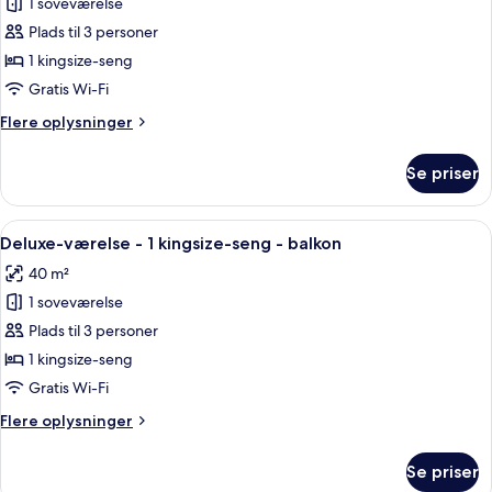
1 soveværelse
af
Deluxe-
Plads til 3 personer
suite
1 kingsize-seng
-
Gratis Wi-Fi
1
Flere
Flere oplysninger
soveværelse
oplysninger
om
Se priser
Deluxe-
suite
-
Indlæs
Et moderne hotelværelse med en stor s
7
1
Deluxe-værelse - 1 kingsize-seng - balkon
alle
soveværelse
40 m²
billeder
1 soveværelse
af
Deluxe-
Plads til 3 personer
værelse
1 kingsize-seng
-
Gratis Wi-Fi
1
Flere
Flere oplysninger
kingsize-
oplysninger
seng
om
Se priser
Deluxe-
-