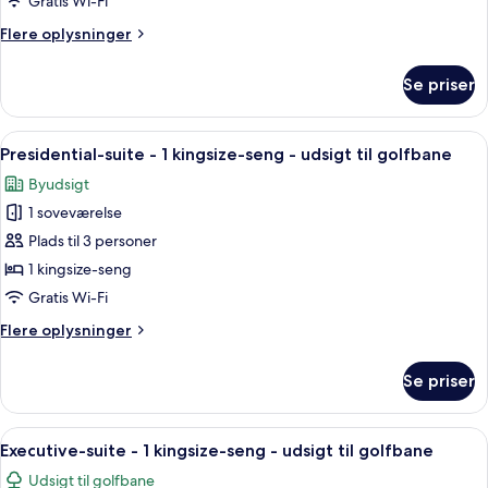
Gratis Wi-Fi
2
Flere
Flere oplysninger
dobbeltsenge
oplysninger
-
om
Se priser
Deluxe-
balkon
værelse
-
Indlæs
Et moderne hotelværelse med en stor s
10
2
Presidential-suite - 1 kingsize-seng - udsigt til golfbane
alle
dobbeltsenge
Byudsigt
-
billeder
balkon
1 soveværelse
af
Presidential-
Plads til 3 personer
suite
1 kingsize-seng
-
Gratis Wi-Fi
1
Flere
Flere oplysninger
kingsize-
oplysninger
seng
om
Se priser
Presidential-
-
suite
udsigt
-
Indlæs
Et moderne hotelværelse med en stor s
til
7
1
Executive-suite - 1 kingsize-seng - udsigt til golfbane
alle
golfbane
kingsize-
Udsigt til golfbane
seng