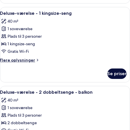
værelse
balkon
-
Indlæs
Et moderne hotelværelse med en stor se
8
1
Deluxe-værelse - 1 kingsize-seng
alle
kingsize-
40 m²
seng
billeder
-
1 soveværelse
af
balkon
Deluxe-
Plads til 3 personer
værelse
1 kingsize-seng
-
Gratis Wi-Fi
1
Flere
Flere oplysninger
kingsize-
oplysninger
seng
om
Se priser
Deluxe-
værelse
-
Indlæs
Et hotelværelse med to senge, et stort 
6
1
Deluxe-værelse - 2 dobbeltsenge - balkon
alle
kingsize-
40 m²
seng
billeder
1 soveværelse
af
Deluxe-
Plads til 3 personer
værelse
2 dobbeltsenge
-