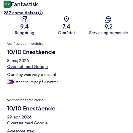
Fantastisk
9,2
287 anmeldelser
9,4
7,4
9,2
Rengøring
Området
Service og personale
Anmeldelser
Verificeret anmeldelse
10/10 Enestående
8. maj 2026
Oversæt med Google
Our stay was very pleasant.
Catherine, rejse på 3 nætter
Verificeret anmeldelse
10/10 Enestående
29. apr. 2026
Oversæt med Google
Awesome stay.