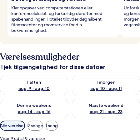
Klar opgaver ved computerstationen eller
Udforsk 
konferencelokalet, og forkæl dig derefter med
og korea
spabehandlinger. Hotellet tilbyder døgnåbent
morgenm
fitnesscenter og roomservice for din
vegansk
bekvemmelighed.
Værelsesmuligheder
Tjek tilgængelighed for disse datoer
Tjek tilgængelighed for i aften aug. 9 - aug. 10
Tjek tilgængelighed for i morg
I aften
I morgen
aug. 9 - aug. 10
aug. 10 - aug. 11
Tjek tilgængelighed for denne weekend aug. 14 - aug. 16
Tjek tilgængelighed for næste
Denne weekend
Næste weekend
aug. 14 - aug. 16
aug. 21 - aug. 23
Tilgængelige
Alle værelser
2 senge
1 seng
filtre
for
Viser 9 ud af 9 værelser