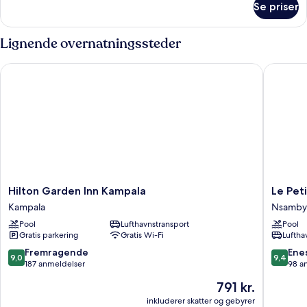
Se priser
Executive
King
Suite-
Lignende overnatningssteder
Non-
Smoking
Hilton Garden Inn Kampala
Le Petit 
Hilton
Le
Hilton Garden Inn Kampala
Le Peti
Garden
Petit
Kampala
Nsamby
Inn
Village
Pool
Lufthavnstransport
Pool
Kampala
Hotel
Gratis parkering
Gratis Wi-Fi
Luftha
Kampala
&
Spa
9.0
9.4
Fremragende
Ene
9,0
9,4
Nsamby
ud
ud
187 anmeldelser
98 a
af
af
Prisen
791 kr.
10,
10,
er
Fremragende,
Eneståe
inkluderer skatter og gebyrer