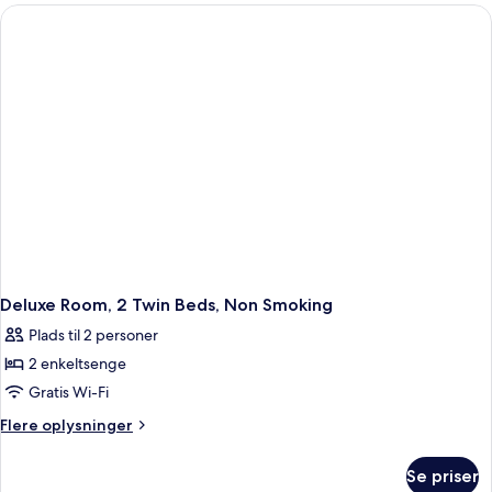
Room,
Bed,
Non-
Safety
Smoking,
Box,
Deluxe
Satellite
Room,
Television,
Safety
Box,
Wi-
Satellite
Fi,
Television,
Air-
Wi-
Fi,
Conditioned
Air-
Conditioned
Deluxe Room, 2 Twin Beds, Non Smoking
Plads til 2 personer
2 enkeltsenge
Gratis Wi-Fi
Flere
Flere oplysninger
oplysninger
om
Se priser
Deluxe