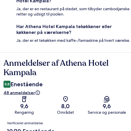
Hotel Kampala?
Ja, der er en restaurant på stedet, som tilbyder cambodjanske
retter og udsigt til poolen.
Har Athena Hotel Kampala tekøkkener eller
køkkener på værelserne?
Ja, der er et tekøkken med kaffe-/temaskine på hvert værelse.
Anmeldelser af Athena Hotel
Anmeldelser
Kampala
Enestående
9,8
48 anmeldelser
9,6
8,0
9,6
Rengøring
Området
Service og personale
Anmeldelser
Verificeret anmeldelse