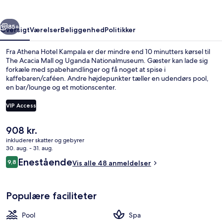
rige
Næste
85+
Oversigt
Værelser
Beliggenhed
Politikker
Fra Athena Hotel Kampala er der mindre end 10 minutters kørsel til
The Acacia Mall og Uganda Nationalmuseum. Gæster kan lade sig
forkæle med spabehandlinger og få noget at spise i
kaffebaren/caféen. Andre højdepunkter tæller en udendørs pool,
en bar/lounge og et motionscenter.
VIP Access
Den
908 kr.
Udendørs pool, åben fra kl. 06.30 til kl
nuværende
inkluderer skatter og gebyrer
pris
30. aug. - 31. aug.
er
Anmeldelser
Enestående
9,8
Vis alle 48 anmeldelser
908 kr.
9,8 ud af 10.
Populære faciliteter
Pool
Spa