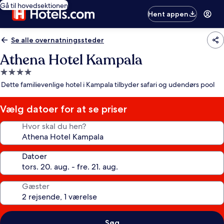
Gå til hovedsektionen
Hent appen
Se alle overnatningssteder
Athena Hotel Kampala
4.0-
stjernet
Dette familievenlige hotel i Kampala tilbyder safari og udendørs pool
overnatningssted
Vælg datoer for at se priser
Hvor skal du hen?
Datoer
Gæster
Søg