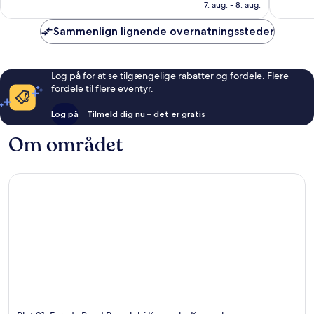
791 kr.
7. aug. - 8. aug.
187
98
anmeldelser
anmelde
Sammenlign lignende overnatningssteder
Log på for at se tilgængelige rabatter og fordele. Flere
fordele til flere eventyr.
Log på
Tilmeld dig nu – det er gratis
Om området