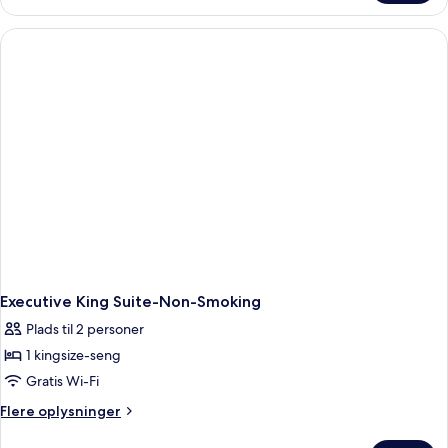
Room,
2
Twin
Beds,
Non
Smoking
Executive King Suite-Non-Smoking
Plads til 2 personer
1 kingsize-seng
Gratis Wi-Fi
Flere
Flere oplysninger
oplysninger
om