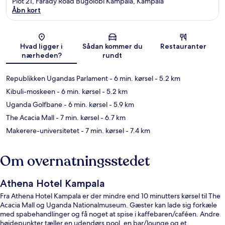
Plot 21, Farady Road Bugolobi Kampala, Kampala
Åbn kort
Kort
Hvad ligger i
Sådan kommer du
Restauranter
nærheden?
rundt
Republikken Ugandas Parlament
- 6 min. kørsel
- 5.2 km
Kibuli-moskeen
- 6 min. kørsel
- 5.2 km
Uganda Golfbane
- 6 min. kørsel
- 5.9 km
The Acacia Mall
- 7 min. kørsel
- 6.7 km
Makerere-universitetet
- 7 min. kørsel
- 7.4 km
Om overnatningsstedet
Athena Hotel Kampala
Fra Athena Hotel Kampala er der mindre end 10 minutters kørsel til The
Acacia Mall og Uganda Nationalmuseum. Gæster kan lade sig forkæle
med spabehandlinger og få noget at spise i kaffebaren/caféen. Andre
højdepunkter tæller en udendørs pool, en bar/lounge og et