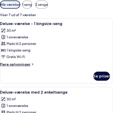
Tilgængelige
Alle værelser
1 seng
2 senge
filtre
for
Viser 7 ud af 7 værelser
værelser
Indlæs
Et hotelværelse med seng, sengebord, 
8
Deluxe-værelse - 1 kingsize-seng
alle
30 m²
billeder
1 soveværelse
af
Deluxe-
Plads til 2 personer
værelse
1 kingsize-seng
-
Gratis Wi-Fi
1
Flere
Flere oplysninger
kingsize-
oplysninger
seng
om
Se priser
Deluxe-
værelse
-
Indlæs
Et hotelværelse med to senge, et skri
6
1
Deluxe-værelse med 2 enkeltsenge
alle
kingsize-
30 m²
seng
billeder
1 soveværelse
af
Deluxe-
Plads til 2 personer