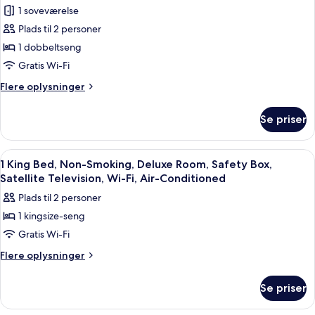
1 soveværelse
billeder
Plads til 2 personer
af
Standardværelse
1 dobbeltseng
Gratis Wi-Fi
Flere
Flere oplysninger
oplysninger
om
Se priser
Standardværelse
Indlæs
En hvid robe hænger på en trædør.
2
1 King Bed, Non-Smoking, Deluxe Room, Safety Box,
alle
Satellite Television, Wi-Fi, Air-Conditioned
billeder
Plads til 2 personer
af
1 kingsize-seng
1
Gratis Wi-Fi
King
Bed,
Flere
Flere oplysninger
oplysninger
Non-
om
Smoking,
Se priser
1
Deluxe
King