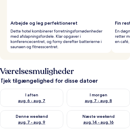
Arbejde og leg perfektioneret
Fin res
Dette hotel kombinerer forretningsfornødenheder
En døgn
med afslapningsfordele. Klar opgaver i
retter m
konferencecentret, og forny derefter batterierne i
en café
saunaen og fitnesscentret.
Værelsesmuligheder
Tjek tilgængelighed for disse datoer
Tjek tilgængelighed for i aften aug. 6 - aug. 7
Tjek tilgængelighed for i morg
I aften
I morgen
aug. 6 - aug. 7
aug. 7 - aug. 8
Tjek tilgængelighed for denne weekend aug. 7 - aug. 9
Tjek tilgængelighed for næste
Denne weekend
Næste weekend
aug. 7 - aug. 9
aug. 14 - aug. 16