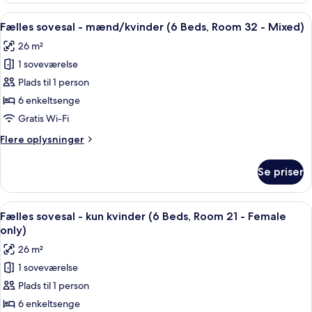
-
-
Indlæs
En køjeseng med to niveauer, hvert n
Female
18
kun
Fælles sovesal - mænd/kvinder (6 Beds, Room 32 - Mixed)
alle
only)
kvinder
26 m²
(Room
billeder
22
1 soveværelse
af
-
Fælles
Plads til 1 person
Female
sovesal
only)
6 enkeltsenge
-
Gratis Wi-Fi
mænd/kvinder
Flere
Flere oplysninger
(6
oplysninger
Beds,
om
Se priser
Fælles
Room
sovesal
32
-
Indlæs
Et soveværelse med køjesenge, et vindu
-
17
mænd/kvinder
Fælles sovesal - kun kvinder (6 Beds, Room 21 - Female
alle
Mixed)
(6
only)
Beds,
billeder
26 m²
Room
af
32
1 soveværelse
Fælles
-
Plads til 1 person
sovesal
Mixed)
-
6 enkeltsenge