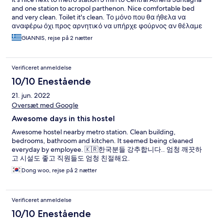
and one station to acropol parthenon. Nice comfortable bed
and very clean. Toilet it's clean. Το μόνο που θα ήθελα να
αναφέρω όχι προς αρνητικό να υπήρχε φούρνος αν θέλαμε
για ψισημο πίτσας η μία τηλεόραση θα εκανε ακόμη ποιο
GIANNIS, rejse på 2 nætter
ωραία ατμόσφαιρα. Nice music 24 hrs in kitchen and toilet.
Verificeret anmeldelse
10/10 Enestående
21. jun. 2022
Oversæt med Google
Awesome days in this hostel
Awesome hostel nearby metro station. Clean building,
bedrooms, bathroom and kitchen. It seemed being cleaned
everyday by employee. 🇰🇷한국분들 강추합니다.. 엄청 깨끗하
고 시설도 좋고 직원들도 엄청 친절해요.
Dong woo, rejse på 2 nætter
Verificeret anmeldelse
10/10 Enestående