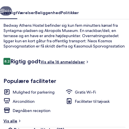
rige
Næste
40+
Oversigt
Værelser
Beliggenhed
Politikker
Bedway Athens Hostel befinder sig kun fem minutters kørsel fra
Syntagma-pladsen og Akropolis Museum. En snackbar/deli, en
terrasse og en have er andre højdepunkter. Overnatningsstedet
ligger kun en kort gåtur fra offentlig transport: Neos Kosmos
Sporvognsstation er få skridt derfra og Kasomouli Sporvognsstation
ligger 7 minutter væk.
Anmeldelser
Rigtig godt
8,2
Vis alle 16 anmeldelser
8,2 ud af 10.
Bruser, hårtørrer, håndklæder
Populære faciliteter
Mulighed for parkering
Gratis Wi-Fi
Aircondition
Faciliteter til tøjvask
Døgnåben reception
Vis alle