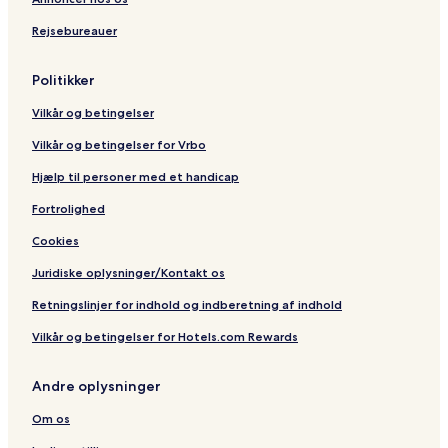
m
l
Rejsebureauer
o
a
u
M
Politikker
e
t
Vilkår og betingelser
r
o
Vilkår og betingelser for Vrbo
Hjælp til personer med et handicap
Fortrolighed
Cookies
Juridiske oplysninger/Kontakt os
Retningslinjer for indhold og indberetning af indhold
Vilkår og betingelser for Hotels.com Rewards
Andre oplysninger
Om os