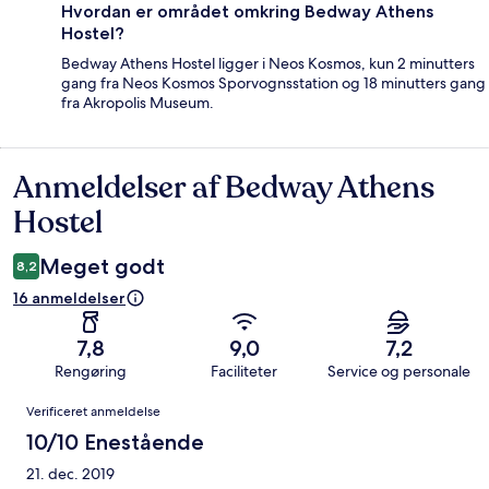
Hvordan er området omkring Bedway Athens
Hostel?
Bedway Athens Hostel ligger i Neos Kosmos, kun 2 minutters
gang fra Neos Kosmos Sporvognsstation og 18 minutters gang
fra Akropolis Museum.
Anmeldelser af Bedway Athens
Anmeldelser
Hostel
Meget godt
8,2
16 anmeldelser
7,8
9,0
7,2
Rengøring
Faciliteter
Service og personale
Anmeldelser
Verificeret anmeldelse
10/10 Enestående
21. dec. 2019