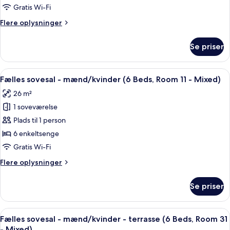
kun
Gratis Wi-Fi
kvinder
Flere
Flere oplysninger
(6
oplysninger
Beds,
om
Se priser
Fælles
Room
sovesal
21
-
Indlæs
Et soveværelse med køjesenge, et vindu
-
17
kun
Fælles sovesal - mænd/kvinder (6 Beds, Room 11 - Mixed)
alle
kvinder
Female
26 m²
(6
billeder
only)
Beds,
1 soveværelse
af
Room
Fælles
Plads til 1 person
21
sovesal
-
6 enkeltsenge
Female
-
Gratis Wi-Fi
only)
mænd/kvinder
Flere
Flere oplysninger
(6
oplysninger
Beds,
om
Se priser
Fælles
Room
sovesal
11
-
Indlæs
En køjeseng med to niveauer, hvert n
-
18
mænd/kvinder
Fælles sovesal - mænd/kvinder - terrasse (6 Beds, Room 31
alle
Mixed)
(6
- Mixed)