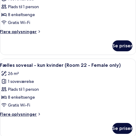
af
Fælles
Plads til 1 person
sovesal
8 enkeltsenge
-
Gratis Wi-Fi
mænd/kvinder
Flere
Flere oplysninger
(8
oplysninger
Beds,
om
Se priser
Fælles
Room
sovesal
12
-
Indlæs
En gang med køjesenge, en potteplant
-
18
mænd/kvinder
Fælles sovesal - kun kvinder (Room 22 - Female only)
alle
Mixed)
(8
26 m²
Beds,
billeder
Room
1 soveværelse
af
12
Fælles
Plads til 1 person
-
sovesal
Mixed)
8 enkeltsenge
-
Gratis Wi-Fi
kun
Flere
Flere oplysninger
kvinder
oplysninger
(Room
om
Se priser
Fælles
22
sovesal