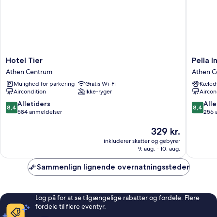
-
Mixed)
Hotel
Pella
Hotel Tier
Pella I
Tier
Inn
Athen Centrum
Athen C
Athen
Hostel
Mulighed for parkering
Gratis Wi-Fi
Kæledy
Centrum
Athen
Aircondition
Ikke-ryger
Aircon
Centru
8.4
8.4
Alletiders
Alle
8,4
8,4
ud
ud
584 anmeldelser
256 
af
af
10,
Prisen
10,
329 kr.
Alletiders,
er
Alletider
inkluderer skatter og gebyrer
584
329 kr.
256
9. aug. - 10. aug.
anmeldelser
anmelde
Sammenlign lignende overnatningssteder
Log på for at se tilgængelige rabatter og fordele. Flere
fordele til flere eventyr.