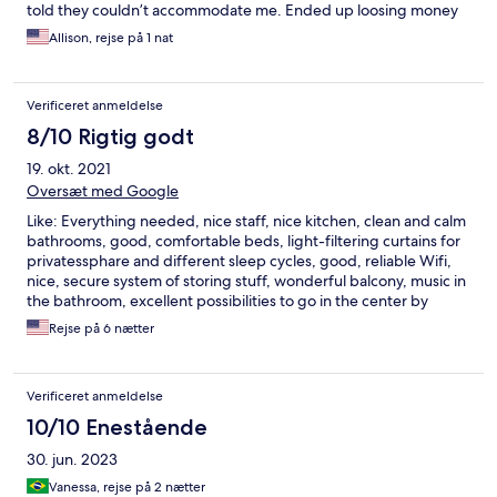
told they couldn’t accommodate me. Ended up loosing money
and having to book another place to stay. The front desk
Allison, rejse på 1 nat
explained that the place is a flop-house (that’s what we call
them in the US) where people pay day to day and stay
indefinitely. Because of this incoming guests can’t be
Verificeret anmeldelse
guaranteed anything at all. They won’t bother to tell you this
until you get there.
8/10 Rigtig godt
19. okt. 2021
Oversæt med Google
Like: Everything needed, nice staff, nice kitchen, clean and calm
bathrooms, good, comfortable beds, light-filtering curtains for
privatessphare and different sleep cycles, good, reliable Wifi,
nice, secure system of storing stuff, wonderful balcony, music in
the bathroom, excellent possibilities to go in the center by
metro, lovely atmosphere. Dislike: Street was loud at night. It
Rejse på 6 nætter
was hygenic and clean, but the bathroom sometimes was late
with refill and putting out trash. the elevator was not usable. In
the kitchen, there was little space to store food. Almost perfect
Verificeret anmeldelse
hostel, exceptional for this price, would always return there
without hesitation!
10/10 Enestående
30. jun. 2023
Vanessa, rejse på 2 nætter