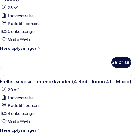
Beds,
billeder
26 m²
Room
af
11
1 soveværelse
Fælles
-
Plads til 1 person
sovesal
Mixed)
-
6 enkeltsenge
mænd/kvinder
Gratis Wi-Fi
-
Flere
Flere oplysninger
terrasse
oplysninger
(6
om
Se priser
Fælles
Beds,
sovesal
Room
-
Indlæs
En køjeseng med to niveauer, hvert n
31
18
mænd/kvinder
Fælles sovesal - mænd/kvinder (4 Beds, Room 41 - Mixed)
alle
-
-
20 m²
terrasse
billeder
Mixed)
(6
1 soveværelse
af
Beds,
Fælles
Plads til 1 person
Room
sovesal
31
4 enkeltsenge
-
-
Gratis Wi-Fi
Mixed)
mænd/kvinder
Flere
Flere oplysninger
(4