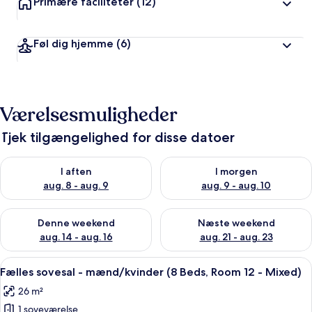
Primære faciliteter
(12)
Føl dig hjemme
(6)
Værelsesmuligheder
Tjek tilgængelighed for disse datoer
Tjek tilgængelighed for i aften aug. 8 - aug. 9
Tjek tilgængelighed for i morg
I aften
I morgen
aug. 8 - aug. 9
aug. 9 - aug. 10
Tjek tilgængelighed for denne weekend aug. 14 - aug. 16
Tjek tilgængelighed for næste
Denne weekend
Næste weekend
aug. 14 - aug. 16
aug. 21 - aug. 23
Indlæs
En gang med køjesenge, en potteplant
18
Fælles sovesal - mænd/kvinder (8 Beds, Room 12 - Mixed)
alle
26 m²
billeder
1 soveværelse