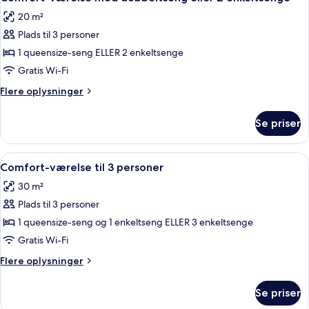
alle
20 m²
billeder
Plads til 3 personer
af
Comfort-
1 queensize-seng ELLER 2 enkeltsenge
værelse
Gratis Wi-Fi
med
Flere
Flere oplysninger
dobbeltseng
oplysninger
eller
om
Se priser
Comfort-
2
værelse
enkeltsenge
med
Indlæs
Et hotelværelse med seng, skrivebord
5
dobbeltseng
Comfort-værelse til 3 personer
alle
eller
30 m²
2
billeder
enkeltsenge
Plads til 3 personer
af
Comfort-
1 queensize-seng og 1 enkeltseng ELLER 3 enkeltsenge
værelse
Gratis Wi-Fi
til
Flere
Flere oplysninger
3
oplysninger
personer
om
Se priser
Comfort-