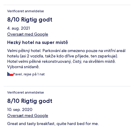
Verificeret anmeldelse
8/10 Rigtig godt
4. aug. 2021
Oversæt med Google
Hezký hotel na super místě
Velmi pěkný hotel. Parkování ale omezeno pouze na vnitřní areál
hotelu (asi 2 vozidla, takže kdo dříve přijede, ten zaparkuje).
Hotel velmi pěkné rekonstruovaný, čistý, na skvělém místě.
Výborná snídaně.
Pavel, rejse på 1 nat
Verificeret anmeldelse
8/10 Rigtig godt
10. sep. 2020
Oversæt med Google
Great and tasty breakfast, quite hard bed for me.