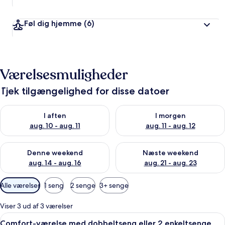
Føl dig hjemme
(6)
Værelsesmuligheder
Tjek tilgængelighed for disse datoer
Tjek tilgængelighed for i aften aug. 10 - aug. 11
Tjek tilgængelighed for i morg
I aften
I morgen
aug. 10 - aug. 11
aug. 11 - aug. 12
Tjek tilgængelighed for denne weekend aug. 14 - aug. 16
Tjek tilgængelighed for næste
Denne weekend
Næste weekend
aug. 14 - aug. 16
aug. 21 - aug. 23
Tilgængelige
Alle værelser
1 seng
2 senge
3+ senge
filtre
for
Viser 3 ud af 3 værelser
værelser
Indlæs
Et hotelværelse med en stor seng, et s
9
Comfort-værelse med dobbeltseng eller 2 enkeltsenge