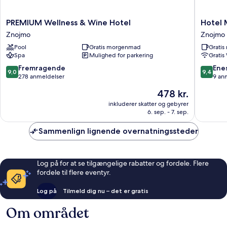
PREMIUM
Hotel
PREMIUM Wellness & Wine Hotel
Hotel 
Wellness
Mariel
Znojmo
Znojmo
&
Znojmo
Pool
Gratis morgenmad
Grati
Wine
Znojmo
Spa
Mulighed for parkering
Gratis
Hotel
Znojmo
9.0
9.4
Fremragende
Ene
9,0
9,4
ud
ud
278 anmeldelser
9 an
af
af
Prisen
478 kr.
10,
10,
er
Fremragende,
Eneståe
inkluderer skatter og gebyrer
478 kr.
6. sep. - 7. sep.
278
9
anmeldelser
anmelde
Sammenlign lignende overnatningssteder
Log på for at se tilgængelige rabatter og fordele. Flere
fordele til flere eventyr.
Log på
Tilmeld dig nu – det er gratis
Om området