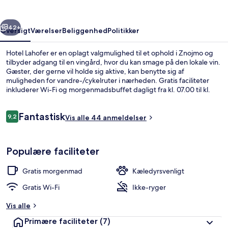
rige
Næste
42+
Oversigt
Værelser
Beliggenhed
Politikker
Hotel Lahofer er en oplagt valgmulighed til et ophold i Znojmo og
tilbyder adgang til en vingård, hvor du kan smage på den lokale vin.
Gæster, der gerne vil holde sig aktive, kan benytte sig af
muligheden for vandre-/cykelruter i nærheden. Gratis faciliteter
inkluderer Wi-Fi og morgenmadsbuffet dagligt fra kl. 07.00 til kl.
10.00.
Anmeldelser
Fantastisk
9,2
Vis alle 44 anmeldelser
9,2 ud af 10.
Indvendig detalje
Populære faciliteter
Gratis morgenmad
Kæledyrsvenligt
Gratis Wi-Fi
Ikke-ryger
Vis alle
Primære faciliteter
(7)