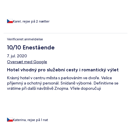
Karel, rejse på 2 nætter
Verificeret anmeldelse
10/10 Enestående
7. jul. 2020
Oversæt med Google
Hotel vhodný pro služební cesty i romantický výlet
Krásný hotel v centru města s parkováním ve dvoře. Velice
příjemný a ochotný personál. Snídaně výborné. Definitivne se
vrátíme při další návštěvě Znojma. Vřele doporučuji
Katerina, rejse på 1 nat