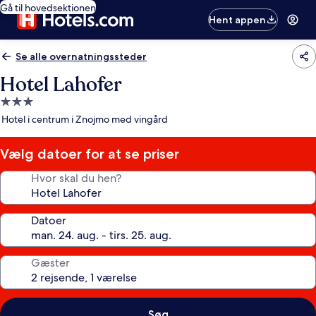
Gå til hovedsektionen
Hent appen
Se alle overnatningssteder
Hotel Lahofer
3.0-
stjernet
Hotel i centrum i Znojmo med vingård
overnatningssted
Vælg datoer for at se priser
Hvor skal du hen?
Datoer
Gæster
Søg