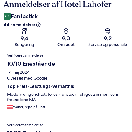
Anmeldelser af Hotel Lahofer
Anmeldelser
Fantastisk
9,2
44 anmeldelser
9,6
9,0
9,2
Rengøring
Området
Service og personale
Anmeldelser
Verificeret anmeldelse
10/10 Enestående
17. maj 2024
Oversæt med Google
Top Preis-Leistungs-Verhältnis
Modern eingerichtet, tolles Frühstück, ruhiges Zimmer , sehr
freundliche MA
Walter, rejse på 1 nat
Verificeret anmeldelse