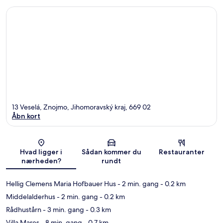
13 Veselá, Znojmo, Jihomoravský kraj, 669 02
Åbn kort
Kort
Hvad ligger i
Sådan kommer du
Restauranter
nærheden?
rundt
Hellig Clemens Maria Hofbauer Hus
- 2 min. gang
- 0.2 km
Middelalderhus
- 2 min. gang
- 0.2 km
Rådhustårn
- 3 min. gang
- 0.3 km
Villa Mares
- 8 min. gang
- 0.7 km