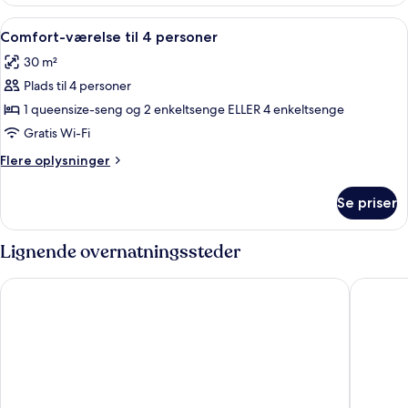
værelse
til
Indlæs
Et hotelværelse med en stor seng, et s
10
3
Comfort-værelse til 4 personer
alle
personer
30 m²
billeder
Plads til 4 personer
af
Comfort-
1 queensize-seng og 2 enkeltsenge ELLER 4 enkeltsenge
værelse
Gratis Wi-Fi
til
Flere
Flere oplysninger
4
oplysninger
personer
om
Se priser
Comfort-
værelse
til
Lignende overnatningssteder
4
personer
PREMIUM Wellness & Wine Hotel
Hotel Ma