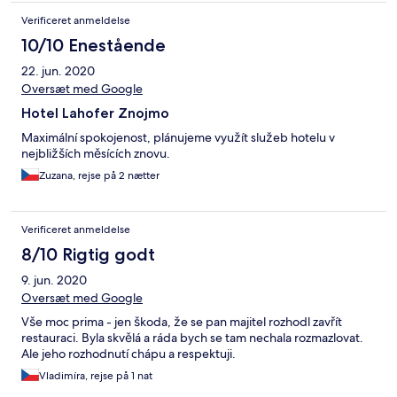
Verificeret anmeldelse
10/10 Enestående
22. jun. 2020
Oversæt med Google
Hotel Lahofer Znojmo
Maximální spokojenost, plánujeme využít služeb hotelu v
nejbližších měsících znovu.
Zuzana, rejse på 2 nætter
Verificeret anmeldelse
8/10 Rigtig godt
9. jun. 2020
Oversæt med Google
Vše moc prima - jen škoda, že se pan majitel rozhodl zavřít
restauraci. Byla skvělá a ráda bych se tam nechala rozmazlovat.
Ale jeho rozhodnutí chápu a respektuji.
Vladimíra, rejse på 1 nat